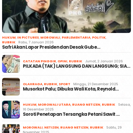
HUKUM
,
IN PICTURES
,
MOROWALI
,
PARLEMENTARIA
,
POLITIK
,
RUBRIK
Rabu, 7 Januari 2026
Safri Akan Lapor Presiden dan Desak Gube…
CATATAN PINGGIR
,
OPINI
,
RUBRIK
Jumat, 2 Januari 2026
PILKADA (TAK) LANGSUNG DAN LANGSUNG; SIA…
OLAHRAGA
,
RUBRIK
,
SPORT
Minggu, 21 Desember 2025
Musorkot Palu; Dibuka Wali Kota, Reynold…
HUKUM
,
MOROWALI UTARA
,
RUANG NETIZEN
,
RUBRIK
Selasa,
16 Desember 2025
Soroti Penetapan Tersangka Petani Sawit …
MOROWALI
,
NETIZEN
,
RUANG NETIZEN
,
RUBRIK
Sabtu, 29
November 2025