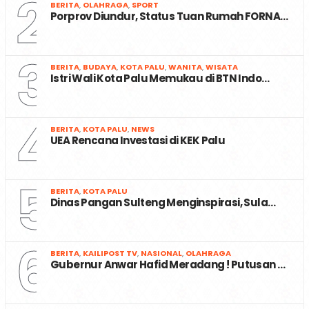
2
BERITA
,
OLAHRAGA
,
SPORT
Porprov Diundur, Status Tuan Rumah FORNA…
3
BERITA
,
BUDAYA
,
KOTA PALU
,
WANITA
,
WISATA
Istri Wali Kota Palu Memukau di BTN Indo…
4
BERITA
,
KOTA PALU
,
NEWS
UEA Rencana Investasi di KEK Palu
5
BERITA
,
KOTA PALU
Dinas Pangan Sulteng Menginspirasi, Sula…
6
BERITA
,
KAILIPOST TV
,
NASIONAL
,
OLAHRAGA
Gubernur Anwar Hafid Meradang ! Putusan …