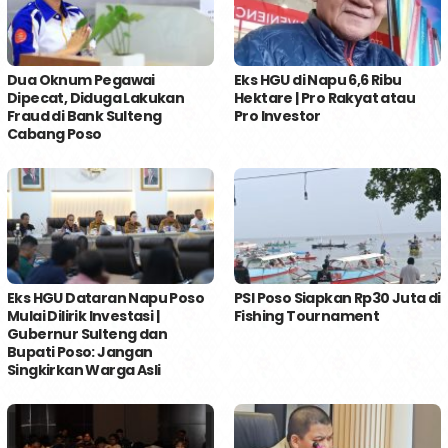
Dua Oknum Pegawai
Eks HGU di Napu 6,6 Ribu
Dipecat, Diduga Lakukan
Hektare | Pro Rakyat atau
Fraud di Bank Sulteng
Pro Investor
Cabang Poso
Eks HGU Dataran Napu Poso
PSI Poso Siapkan Rp30 Juta di
Mulai Dilirik Investasi |
Fishing Tournament
Gubernur Sulteng dan
Bupati Poso: Jangan
Singkirkan Warga Asli