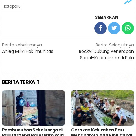
kotapalu
SEBARKAN
Navigasi
Berita sebelumnya
Berita Selanjutnya
Anleg Miliki Hak Imunitas
Rocky: Dukung Penerapan
pos
Sosial-Kapitalisme di Palu
BERITA TERKAIT
Pembunuhan Sekeluarga di
Gerakan Kelurahan Palu
Palu Diatensi Bareskrim Polri
Menanam | 2.000 Bibit Cabai