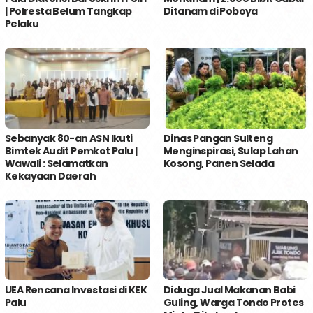
| Polresta Belum Tangkap
Ditanam di Poboya
Pelaku
Sebanyak 80-an ASN Ikuti
Dinas Pangan Sulteng
Bimtek Audit Pemkot Palu |
Menginspirasi, Sulap Lahan
Wawali : Selamatkan
Kosong, Panen Selada
Kekayaan Daerah
UEA Rencana Investasi di KEK
Diduga Jual Makanan Babi
Palu
Guling, Warga Tondo Protes