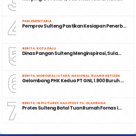
3
4
PARLEMENTARIA
Pemprov Sulteng Pastikan Kesiapan Penerb…
5
BERITA
,
KOTA PALU
Dinas Pangan Sulteng Menginspirasi, Sula…
6
BERITA
,
MOROWALI UTARA
,
NASIONAL
,
RUANG NETIZEN
Gelombang PHK Kedua PT GNI, 1.900 Buruh …
7
BERITA
,
IN PICTURES
,
KAILIPOST TV
,
OLAHRAGA
Protes Sulteng Batal Tuan Rumah Fornas I…