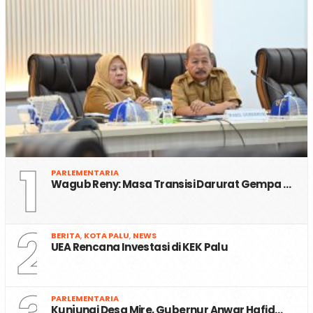
1
PARLEMENTARIA
Wagub Reny: Masa Transisi Darurat Gempa …
2
BERITA
,
KOTA PALU
,
NEWS
UEA Rencana Investasi di KEK Palu
PARLEMENTARIA
Kunjungi Desa Mire, Gubernur Anwar Hafid…