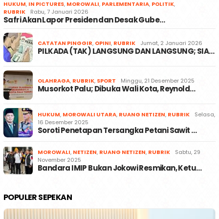
HUKUM
,
IN PICTURES
,
MOROWALI
,
PARLEMENTARIA
,
POLITIK
,
RUBRIK
Rabu, 7 Januari 2026
Safri Akan Lapor Presiden dan Desak Gube…
CATATAN PINGGIR
,
OPINI
,
RUBRIK
Jumat, 2 Januari 2026
PILKADA (TAK) LANGSUNG DAN LANGSUNG; SIA…
OLAHRAGA
,
RUBRIK
,
SPORT
Minggu, 21 Desember 2025
Musorkot Palu; Dibuka Wali Kota, Reynold…
HUKUM
,
MOROWALI UTARA
,
RUANG NETIZEN
,
RUBRIK
Selasa,
16 Desember 2025
Soroti Penetapan Tersangka Petani Sawit …
MOROWALI
,
NETIZEN
,
RUANG NETIZEN
,
RUBRIK
Sabtu, 29
November 2025
Bandara IMIP Bukan Jokowi Resmikan, Ketu…
POPULER SEPEKAN