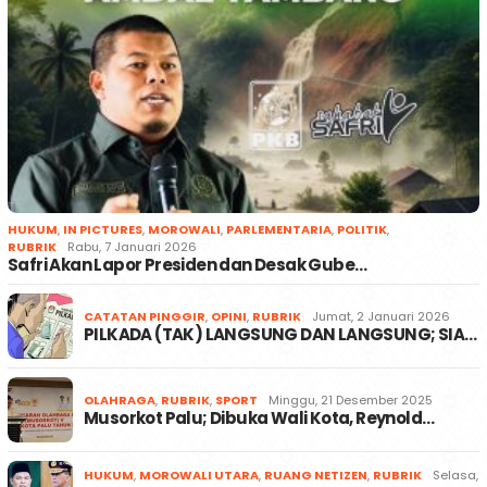
HUKUM
,
IN PICTURES
,
MOROWALI
,
PARLEMENTARIA
,
POLITIK
,
RUBRIK
Rabu, 7 Januari 2026
Safri Akan Lapor Presiden dan Desak Gube…
CATATAN PINGGIR
,
OPINI
,
RUBRIK
Jumat, 2 Januari 2026
PILKADA (TAK) LANGSUNG DAN LANGSUNG; SIA…
OLAHRAGA
,
RUBRIK
,
SPORT
Minggu, 21 Desember 2025
Musorkot Palu; Dibuka Wali Kota, Reynold…
HUKUM
,
MOROWALI UTARA
,
RUANG NETIZEN
,
RUBRIK
Selasa,