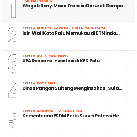
1
PARLEMENTARIA
Wagub Reny: Masa Transisi Darurat Gempa …
2
BERITA
,
BUDAYA
,
KOTA PALU
,
WANITA
,
WISATA
Istri Wali Kota Palu Memukau di BTN Indo…
3
BERITA
,
KOTA PALU
,
NEWS
UEA Rencana Investasi di KEK Palu
4
BERITA
,
KOTA PALU
Dinas Pangan Sulteng Menginspirasi, Sula…
5
BERITA
,
KAILIPOST TV
,
KOTA PALU
Kementerian ESDM Perlu Survei Potensi He…