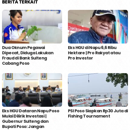
BERITA TERKAIT
Dua Oknum Pegawai
Eks HGU di Napu 6,6 Ribu
Dipecat, Diduga Lakukan
Hektare | Pro Rakyat atau
Fraud di Bank Sulteng
Pro Investor
Cabang Poso
Eks HGU Dataran Napu Poso
PSI Poso Siapkan Rp30 Juta di
Mulai Dilirik Investasi |
Fishing Tournament
Gubernur Sulteng dan
Bupati Poso: Jangan