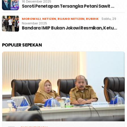
16 Desember 2025
Soroti Penetapan Tersangka Petani Sawit …
MOROWALI
,
NETIZEN
,
RUANG NETIZEN
,
RUBRIK
Sabtu, 29
November 2025
Bandara IMIP Bukan Jokowi Resmikan, Ketu…
POPULER SEPEKAN