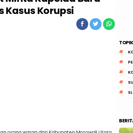
as Kasus Korupsi
TOPIK
K
P
K
S
SL
BERI
an orang warga dari Kabupaten Morowali Utara