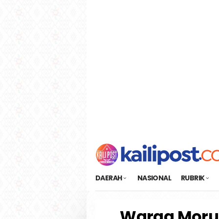
Loncat
tutup
ke
konten
DAERAH
NASIONAL
RUBRIK
Warga Morut