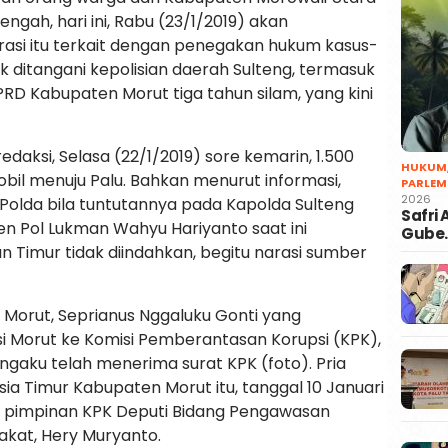
engah, hari ini, Rabu (23/1/2019) akan
asi itu terkait dengan penegakan hukum kasus-
 ditangani kepolisian daerah Sulteng, termasuk
 Kabupaten Morut tiga tahun silam, yang kini
daksi, Selasa (22/1/2019) sore kemarin, 1.500
HUKUM
il menuju Palu. Bahkan menurut informasi,
PARLEM
2026
Polda bila tuntutannya pada Kapolda Sulteng
Safri
jen Pol Lukman Wahyu Hariyanto saat ini
Gube
Timur tidak diindahkan, begitu narasi sumber
 Morut, Seprianus Nggaluku Gonti yang
i Morut ke Komisi Pemberantasan Korupsi (KPK),
ngaku telah menerima surat KPK (foto). Pria
sia Timur Kabupaten Morut itu, tanggal 10 Januari
 pimpinan KPK Deputi Bidang Pengawasan
akat, Hery Muryanto.