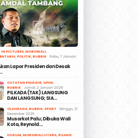
,
IN PICTURES
,
MOROWALI
,
ENTARIA
,
POLITIK
,
RUBRIK
Rabu, 7 Januari
 Akan Lapor Presiden dan Desak
…
CATATAN PINGGIR
,
OPINI
,
RUBRIK
Jumat, 2 Januari 2026
PILKADA (TAK) LANGSUNG
DAN LANGSUNG; SIA…
OLAHRAGA
,
RUBRIK
,
SPORT
Minggu, 21
Desember 2025
Musorkot Palu; Dibuka Wali
Kota, Reynold…
HUKUM
,
MOROWALI UTARA
,
RUANG