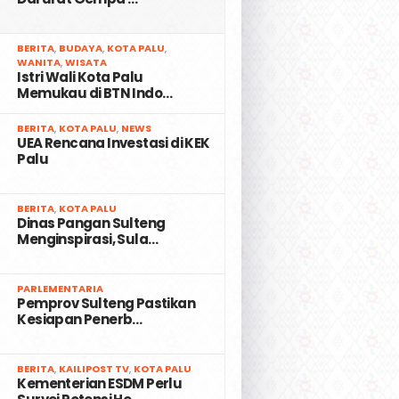
2
BERITA
,
BUDAYA
,
KOTA PALU
,
WANITA
,
WISATA
Istri Wali Kota Palu
Memukau di BTN Indo…
3
BERITA
,
KOTA PALU
,
NEWS
UEA Rencana Investasi di KEK
Palu
4
BERITA
,
KOTA PALU
Dinas Pangan Sulteng
Menginspirasi, Sula…
5
PARLEMENTARIA
Pemprov Sulteng Pastikan
Kesiapan Penerb…
6
BERITA
,
KAILIPOST TV
,
KOTA PALU
Kementerian ESDM Perlu