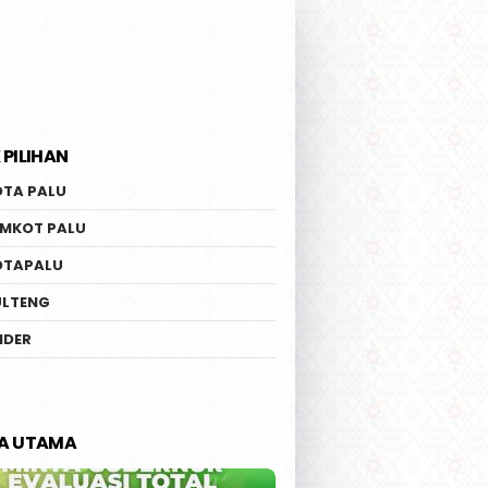
 PILIHAN
OTA PALU
EMKOT PALU
OTAPALU
ULTENG
IDER
TA UTAMA