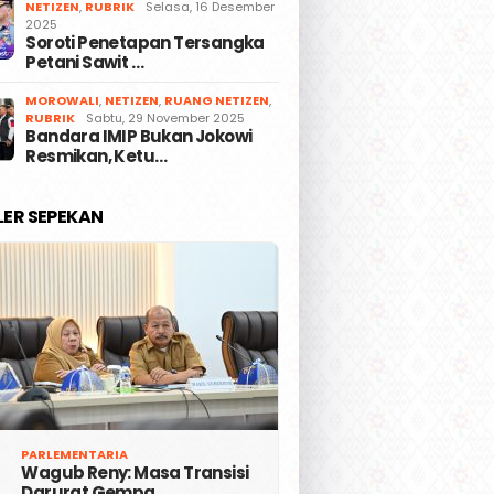
NETIZEN
,
RUBRIK
Selasa, 16 Desember
2025
Soroti Penetapan Tersangka
Petani Sawit …
MOROWALI
,
NETIZEN
,
RUANG NETIZEN
,
RUBRIK
Sabtu, 29 November 2025
Bandara IMIP Bukan Jokowi
Resmikan, Ketu…
LER SEPEKAN
PARLEMENTARIA
Wagub Reny: Masa Transisi
Darurat Gempa …