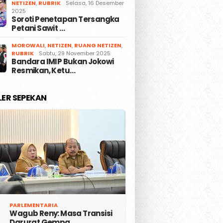
NETIZEN
,
RUBRIK
Selasa, 16 Desember
2025
Soroti Penetapan Tersangka
Petani Sawit …
MOROWALI
,
NETIZEN
,
RUANG NETIZEN
,
RUBRIK
Sabtu, 29 November 2025
Bandara IMIP Bukan Jokowi
Resmikan, Ketu…
LER SEPEKAN
PARLEMENTARIA
Wagub Reny: Masa Transisi
Darurat Gempa …