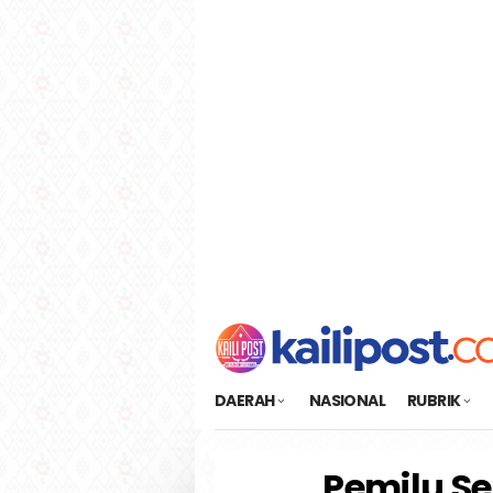
Loncat
tutup
ke
konten
DAERAH
NASIONAL
RUBRIK
Pemilu Se