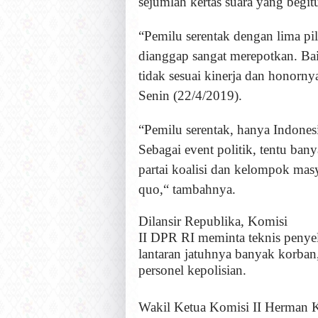
sejumlah kertas suara yang begit
“Pemilu serentak dengan lima pil
dianggap sangat merepotkan. Bai
tidak sesuai kinerja dan honorny
Senin (22/4/2019).
“Pemilu serentak, hanya Indone
Sebagai event politik, tentu ba
partai koalisi dan kelompok mas
quo,“ tambahnya.
Dilansir Republika,
Komisi
II DPR RI meminta teknis penyel
lantaran jatuhnya banyak korba
personel kepolisian.
Wakil Ketua Komisi II Herman 