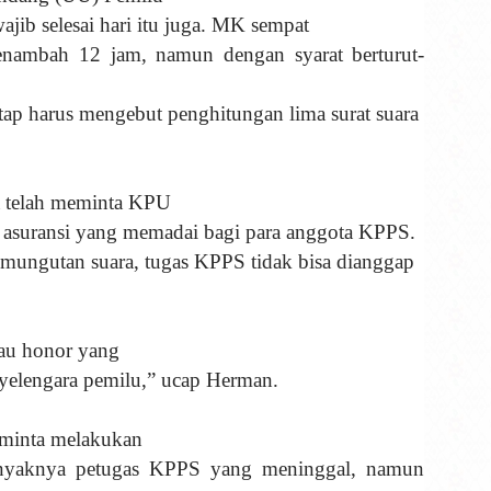
jib selesai hari itu juga. MK sempat
nambah 12 jam, namun dengan syarat berturut-
tap harus mengebut penghitungan lima surat suara
a telah meminta KPU
n asuransi yang memadai bagi para anggota KPPS.
emungutan suara, tugas KPPS tidak bisa dianggap
tau honor yang
yelengara pemilu,” ucap Herman.
iminta melakukan
anyaknya petugas KPPS yang meninggal, namun