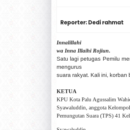
Reporter:
D
edi rahmat
Innalillahi
wa Inna Illaihi Rojiun
.
Satu lagi petugas Pemilu me
mengurus
suara rakyat. Kali ini, korban
KETUA
KPU Kota Palu Agussalim Wahi
Syawaluddin, anggota Kelompok
Pemungutan Suara (TPS) 41 Kelu
Syawaluddin