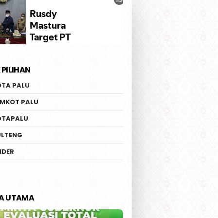
 PILIHAN
OTA PALU
EMKOT PALU
OTAPALU
ULTENG
IDER
TA UTAMA