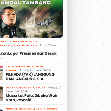
,
IN PICTURES
,
MOROWALI
,
ENTARIA
,
POLITIK
,
RUBRIK
Rabu, 7 Januari
 Akan Lapor Presiden dan Desak
…
CATATAN PINGGIR
,
OPINI
,
RUBRIK
Jumat, 2 Januari 2026
PILKADA (TAK) LANGSUNG
DAN LANGSUNG; SIA…
OLAHRAGA
,
RUBRIK
,
SPORT
Minggu, 21
Desember 2025
Musorkot Palu; Dibuka Wali
Kota, Reynold…
HUKUM
,
MOROWALI UTARA
,
RUANG