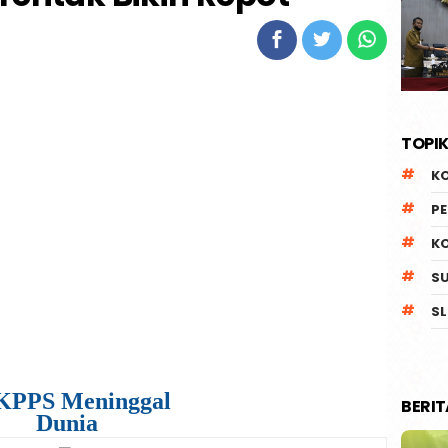
TOPIK
K
P
K
S
SL
KPPS Meninggal
BERI
Dunia