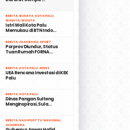
2
BERITA
,
BUDAYA
,
KOTA PALU
,
WANITA
,
WISATA
Istri Wali Kota Palu
Memukau di BTN Indo…
3
BERITA
,
OLAHRAGA
,
SPORT
Porprov Diundur, Status
Tuan Rumah FORNA…
4
BERITA
,
KOTA PALU
,
NEWS
UEA Rencana Investasi di KEK
Palu
5
BERITA
,
KOTA PALU
Dinas Pangan Sulteng
Menginspirasi, Sula…
6
BERITA
,
KAILIPOST TV
,
NASIONAL
,
OLAHRAGA
Gubernur Anwar Hafid