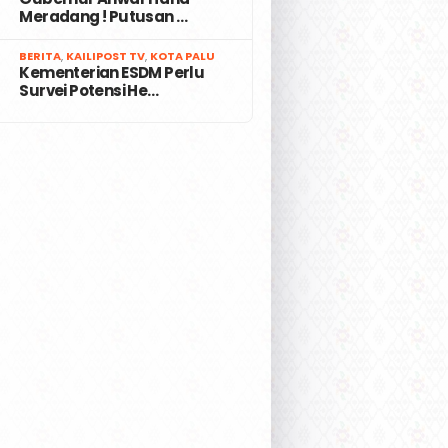
Meradang ! Putusan …
7
BERITA
,
KAILIPOST TV
,
KOTA PALU
Kementerian ESDM Perlu
Survei Potensi He…