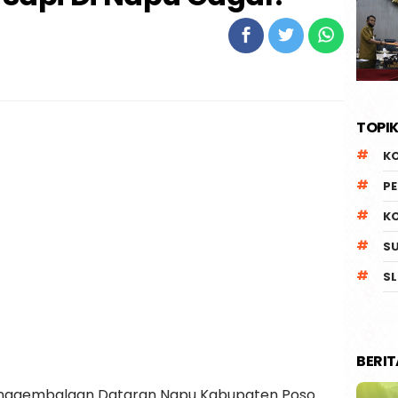
TOPIK
K
P
K
S
SL
BERI
enggembalaan Dataran Napu Kabupaten Poso