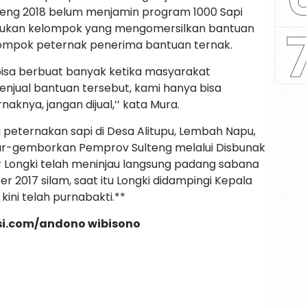
ulteng 2018 belum menjamin program 1000 Sapi
temukan kelompok yang mengomersilkan bantuan
elompok peternak penerima bantuan ternak.
bisa berbuat banyak ketika masyarakat
njual bantuan tersebut, kami hanya bisa
aknya, jangan dijual,’’ kata Mura.
si peternakan sapi di Desa Alitupu, Lembah Napu,
r-gemborkan Pemprov Sulteng melalui Disbunak
ur Longki telah meninjau langsung padang sabana
r 2017 silam, saat itu Longki didampingi Kepala
ini telah purnabakti.**
si.com/andono wibisono