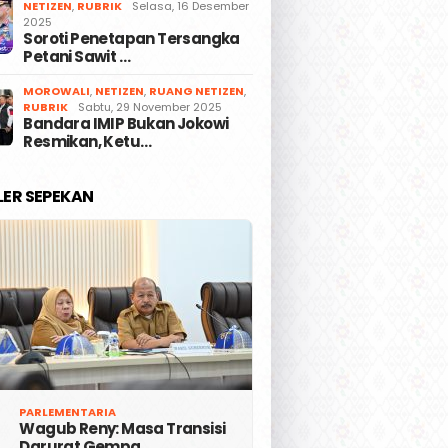
NETIZEN
,
RUBRIK
Selasa, 16 Desember
2025
Soroti Penetapan Tersangka
Petani Sawit …
MOROWALI
,
NETIZEN
,
RUANG NETIZEN
,
RUBRIK
Sabtu, 29 November 2025
Bandara IMIP Bukan Jokowi
Resmikan, Ketu…
LER SEPEKAN
PARLEMENTARIA
Wagub Reny: Masa Transisi
Darurat Gempa …