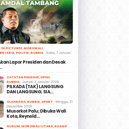
,
IN PICTURES
,
MOROWALI
,
ENTARIA
,
POLITIK
,
RUBRIK
Rabu, 7 Januari
 Akan Lapor Presiden dan Desak
…
CATATAN PINGGIR
,
OPINI
,
RUBRIK
Jumat, 2 Januari 2026
PILKADA (TAK) LANGSUNG
DAN LANGSUNG; SIA…
OLAHRAGA
,
RUBRIK
,
SPORT
Minggu, 21
Desember 2025
Musorkot Palu; Dibuka Wali
Kota, Reynold…
HUKUM
,
MOROWALI UTARA
,
RUANG