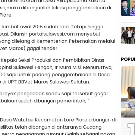
n diternakkan di Desa Alitupu,cuma kala itu
so,maka dibangunlah lokasi penggembalaan di
iore.
 lambat awal 2018 sudah tiba. Tetapi hingga
asi. Dilansir portalsulawesi.com menyebut
ang dilelang di Kementerian Peternakan melalui
Vet Maros) gagal tender.
POPU
 Kepala Seksi Produksi dan Pembibitan Dinas
nsi Sulawesi Tengah, Ir Mura M.si. Menurutnya,
00 sapi untuk padang penggembalaan di Desa
 di UPT BBVet Maros Sulawesi Selatan.
 proyek pengadaan seribu sapi tersebut gagal
mbalaan sudah dibangun pemerintah, ”
1
Desa Watutau Kecamatan Lore Piore dibangun di
asilitas telah dibangun di antaranya Gudang
s serta penanaman rumput Gajah sebagai pakan