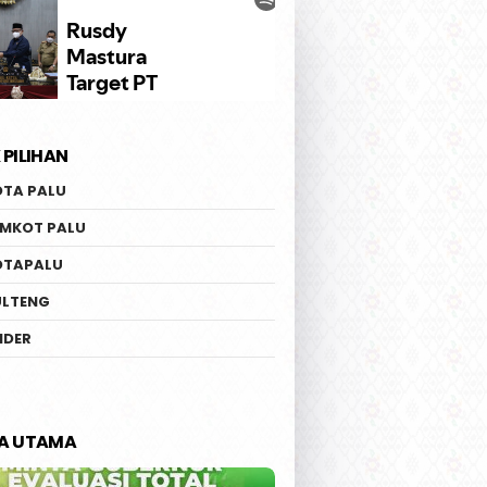
 PILIHAN
OTA PALU
EMKOT PALU
OTAPALU
ULTENG
IDER
TA UTAMA