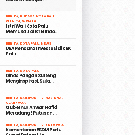
2
BERITA
,
BUDAYA
,
KOTA PALU
,
WANITA
,
WISATA
Istri Wali Kota Palu
Memukau di BTN Indo…
3
BERITA
,
KOTA PALU
,
NEWS
UEA Rencana Investasi di KEK
Palu
4
BERITA
,
KOTA PALU
Dinas Pangan Sulteng
Menginspirasi, Sula…
5
BERITA
,
KAILIPOST TV
,
NASIONAL
,
OLAHRAGA
Gubernur Anwar Hafid
Meradang ! Putusan …
6
BERITA
,
KAILIPOST TV
,
KOTA PALU
Kementerian ESDM Perlu