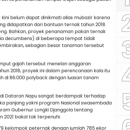
 kini belum dapat dinikmati alias mubazir karena
yang didapatkan dari bantuan ternak tahun 2018
eng. Bahkan, proyek penanaman pakan ternak
ia decumbens) di beberapa tempat tidak
embirakan, sebagian besar tanaman tersebut
mput gajah tersebut menelan anggaran
ahun 2018, proyek ini dalam perencanaan kala itu
 di 86.000 polyback dengan luasan tanam
8 di Dataran Napu sangat berdampak terhadap
gka panjang yakni program Nasional swasembada
gram Gubernur Longki Djanggola tentang
 2021 bakal tak terpenuhi.
 79 kelompok peternak dengan jumlah 785 ekor