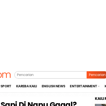
Pencarian
SPORT
KAREBA KAILI
ENGLISH NEWS
ENTERTAINMENT
KAILI
 Sapi Di Napu Gagal?