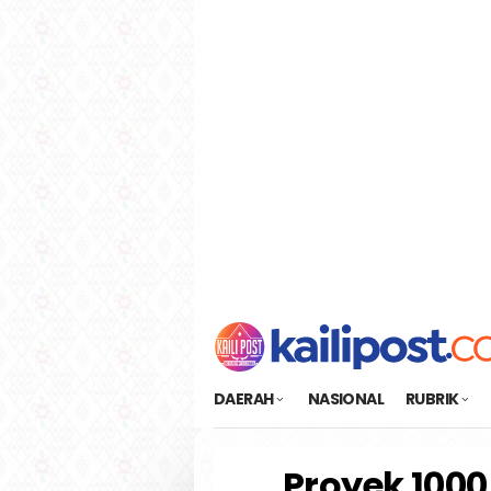
Loncat
tutup
ke
konten
DAERAH
NASIONAL
RUBRIK
Proyek 1000