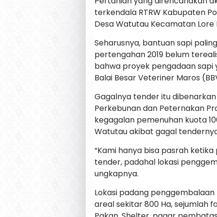
Pertanian yang direncanakan aka
terkendala RTRW Kabupaten Po
Desa Watutau Kecamatan Lore P
Seharusnya, bantuan sapi paling
pertengahan 2019 belum terealis
bahwa proyek pengadaan sapi y
Balai Besar Veteriner Maros (BB
Gagalnya tender itu dibenarkan
Perkebunan dan Peternakan Propi
kegagalan pemenuhan kuota 10
Watutau akibat gagal tendernya
“Kami hanya bisa pasrah ketika
tender, padahal lokasi pengge
ungkapnya.
Lokasi padang penggembalaan 
areal sekitar 800 Ha, sejumlah f
Pakan, Shelter, pagar pembata