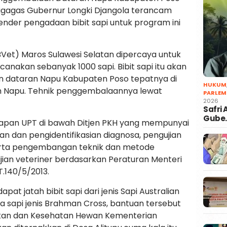
digagas Gubernur Longki Djangola terancam
 tender pengadaan bibit sapi untuk program ini
BVet) Maros Sulawesi Selatan dipercaya untuk
canakan sebanyak 1000 sapi. Bibit sapi itu akan
an dataran Napu Kabupaten Poso tepatnya di
HUKUM
h Napu. Tehnik penggembalaannya lewat
PARLEM
2026
Safri
Gube
elapan UPT di bawah Ditjen PKH yang mempunyai
 dan pengidentifikasian diagnosa, pengujian
erta pengembangan teknik dan metode
jian veteriner berdasarkan Peraturan Menteri
.140/5/2013.
t jatah bibit sapi dari jenis Sapi Australian
 sapi jenis Brahman Cross, bantuan tersebut
akan dan Kesehatan Hewan Kementerian