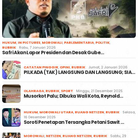
HUKUM
,
IN PICTURES
,
MOROWALI
,
PARLEMENTARIA
,
POLITIK
,
RUBRIK
Rabu, 7 Januari 2026
Safri Akan Lapor Presiden dan Desak Gube…
CATATAN PINGGIR
,
OPINI
,
RUBRIK
Jumat, 2 Januari 2026
PILKADA (TAK) LANGSUNG DAN LANGSUNG; SIA…
OLAHRAGA
,
RUBRIK
,
SPORT
Minggu, 21 Desember 2025
Musorkot Palu; Dibuka Wali Kota, Reynold…
HUKUM
,
MOROWALI UTARA
,
RUANG NETIZEN
,
RUBRIK
Selasa,
16 Desember 2025
Soroti Penetapan Tersangka Petani Sawit …
MOROWALI
,
NETIZEN
,
RUANG NETIZEN
,
RUBRIK
Sabtu, 29