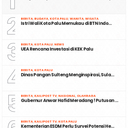
1
2
BERITA
,
BUDAYA
,
KOTA PALU
,
WANITA
,
WISATA
Istri Wali Kota Palu Memukau di BTN Indo…
3
BERITA
,
KOTA PALU
,
NEWS
UEA Rencana Investasi di KEK Palu
4
BERITA
,
KOTA PALU
Dinas Pangan Sulteng Menginspirasi, Sula…
5
BERITA
,
KAILIPOST TV
,
NASIONAL
,
OLAHRAGA
Gubernur Anwar Hafid Meradang ! Putusan …
BERITA
,
KAILIPOST TV
,
KOTA PALU
Kementerian ESDM Perlu Survei Potensi He…