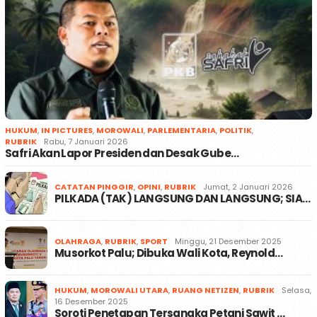
HUKUM
,
IN PICTURES
,
MOROWALI
,
PARLEMENTARIA
,
POLITIK
,
RUBRIK
Rabu, 7 Januari 2026
Safri Akan Lapor Presiden dan Desak Gube…
CATATAN PINGGIR
,
OPINI
,
RUBRIK
Jumat, 2 Januari 2026
PILKADA (TAK) LANGSUNG DAN LANGSUNG; SIA…
OLAHRAGA
,
RUBRIK
,
SPORT
Minggu, 21 Desember 2025
Musorkot Palu; Dibuka Wali Kota, Reynold…
HUKUM
,
MOROWALI UTARA
,
RUANG NETIZEN
,
RUBRIK
Selasa,
16 Desember 2025
Soroti Penetapan Tersangka Petani Sawit …