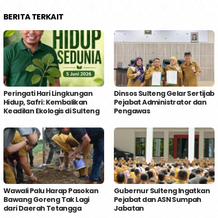
BERITA TERKAIT
Peringati Hari Lingkungan
Dinsos Sulteng Gelar Sertijab
Hidup, Safri: Kembalikan
Pejabat Administrator dan
Keadilan Ekologis di Sulteng
Pengawas
Wawali Palu Harap Pasokan
Gubernur Sulteng Ingatkan
Bawang Goreng Tak Lagi
Pejabat dan ASN Sumpah
dari Daerah Tetangga
Jabatan