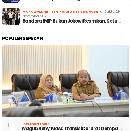
MOROWALI
,
NETIZEN
,
RUANG NETIZEN
,
RUBRIK
Sabtu, 29
November 2025
Bandara IMIP Bukan Jokowi Resmikan, Ketu…
POPULER SEPEKAN
PARLEMENTARIA
Wagub Reny: Masa Transisi Darurat Gempa …