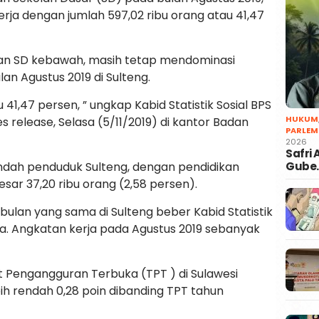
ja dengan jumlah 597,02 ribu orang atau 41,47
idikan SD kebawah, masih tetap mendominasi
n Agustus 2019 di Sulteng.
41,47 persen, ” ungkap Kabid Statistik Sosial BPS
HUKUM
s release, Selasa (5/11/2019) di kantor Badan
PARLEM
2026
Safri
Gube
ndah penduduk Sulteng, dengan pendidikan
besar 37,20 ribu orang (2,58 persen).
ulan yang sama di Sulteng beber Kabid Statistik
jiwa. Angkatan kerja pada Agustus 2019 sebanyak
t Pengangguran Terbuka (TPT ) di Sulawesi
bih rendah 0,28 poin dibanding TPT tahun