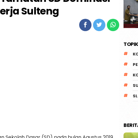
erja Sulteng
TOPIK
K
P
K
S
SL
BERI
an Sekolah Dasar (SD) pada bulan Agustus 2019,