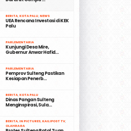
2
BERITA
,
KOTA PALU
,
NEWS
UEA Rencana Investasi di KEK
Palu
3
PARLEMENTARIA
Kunjungi Desa Mire,
Gubernur Anwar Hafid…
4
PARLEMENTARIA
Pemprov Sulteng Pastikan
Kesiapan Penerb…
5
BERITA
,
KOTA PALU
Dinas Pangan Sulteng
Menginspirasi, Sula…
6
BERITA
,
IN PICTURES
,
KAILIPOST TV
,
OLAHRAGA
Protes Sulteng Batal Tuan