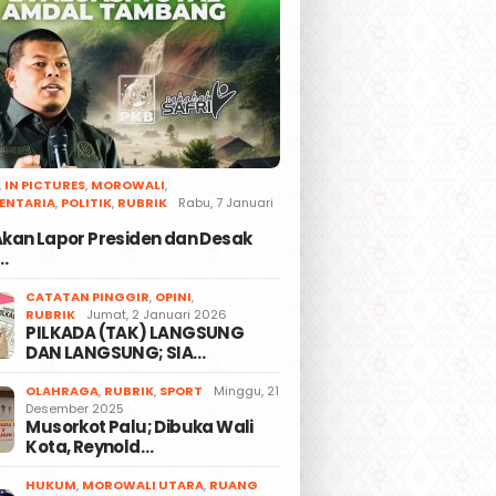
,
IN PICTURES
,
MOROWALI
,
ENTARIA
,
POLITIK
,
RUBRIK
Rabu, 7 Januari
 Akan Lapor Presiden dan Desak
…
CATATAN PINGGIR
,
OPINI
,
RUBRIK
Jumat, 2 Januari 2026
PILKADA (TAK) LANGSUNG
DAN LANGSUNG; SIA…
OLAHRAGA
,
RUBRIK
,
SPORT
Minggu, 21
Desember 2025
Musorkot Palu; Dibuka Wali
Kota, Reynold…
HUKUM
,
MOROWALI UTARA
,
RUANG