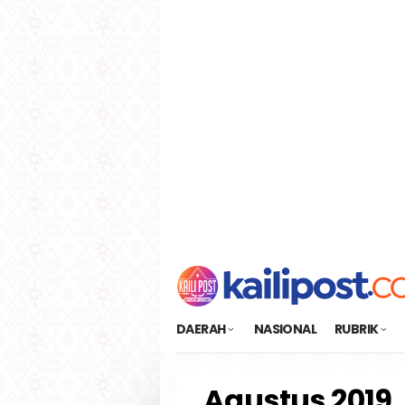
Loncat
tutup
ke
konten
DAERAH
NASIONAL
RUBRIK
Agustus 2019