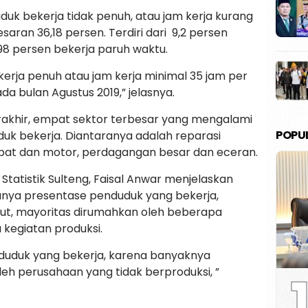
uk bekerja tidak penuh, atau jam kerja kurang
aran 36,18 persen. Terdiri dari 9,2 persen
8 persen bekerja paruh waktu.
kerja penuh atau jam kerja minimal 35 jam per
a bulan Agustus 2019,” jelasnya.
rakhir, empat sektor terbesar yang mengalami
POPU
uk bekerja. Diantaranya adalah reparasi
at dan motor, perdagangan besar dan eceran.
tatistik Sulteng, Faisal Anwar menjelaskan
nya presentase penduduk yang bekerja,
but, mayoritas dirumahkan oleh beberapa
 kegiatan produksi.
duduk yang bekerja, karena banyaknya
1
h perusahaan yang tidak berproduksi, ”