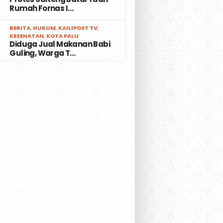
Rumah Fornas I…
7
BERITA
,
HUKUM
,
KAILIPOST TV
,
KESEHATAN
,
KOTA PALU
Diduga Jual Makanan Babi
Guling, Warga T…