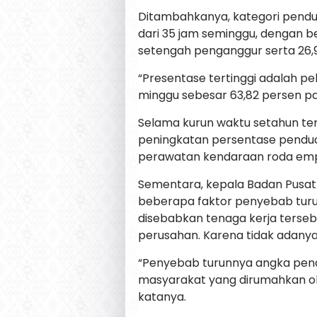
Ditambahkanya, kategori pendud
dari 35 jam seminggu, dengan bes
setengah penganggur serta 26,9
“Presentase tertinggi adalah pe
minggu sebesar 63,82 persen pad
Selama kurun waktu setahun te
peningkatan persentase pendud
perawatan kendaraan roda emp
Sementara, kepala Badan Pusat S
beberapa faktor penyebab turu
disebabkan tenaga kerja terse
perusahan. Karena tidak adanya
“Penyebab turunnya angka pen
masyarakat yang dirumahkan ole
katanya.