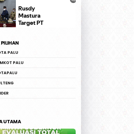
 PILIHAN
OTA PALU
EMKOT PALU
OTAPALU
ULTENG
IDER
TA UTAMA