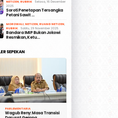
NETIZEN
,
RUBRIK
Selasa, 16 Desember
2025
Soroti Penetapan Tersangka
Petani Sawit …
MOROWALI
,
NETIZEN
,
RUANG NETIZEN
,
RUBRIK
Sabtu, 29 November 2025
Bandara IMIP Bukan Jokowi
Resmikan, Ketu…
LER SEPEKAN
PARLEMENTARIA
Wagub Reny: Masa Transisi
Darurat Gempa …