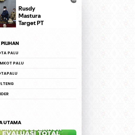
 PILIHAN
OTA PALU
EMKOT PALU
OTAPALU
ULTENG
IDER
TA UTAMA