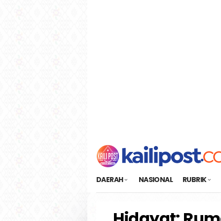
Loncat
tutup
ke
konten
DAERAH
NASIONAL
RUBRIK
Hidayat: Ru