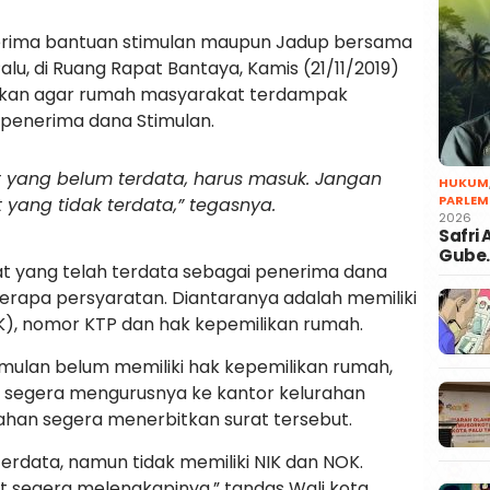
nerima bantuan stimulan maupun Jadup bersama
lu, di Ruang Rapat Bantaya, Kamis (21/11/2019)
askan agar rumah masyarakat terdampak
 penerima dana Stimulan.
 yang belum terdata, harus masuk. Jangan
HUKUM
PARLEM
yang tidak terdata,” tegasnya.
2026
Safri
Gube
t yang telah terdata sebagai penerima dana
erapa persyaratan. Diantaranya adalah memiliki
), nomor KTP dan hak kepemilikan rumah.
mulan belum memiliki hak kepemilikan rumah,
 segera mengurusnya ke kantor kelurahan
ahan segera menerbitkan surat tersebut.
erdata, namun tidak memiliki NIK dan NOK.
 segera melengkapinya,” tandas Wali kota.