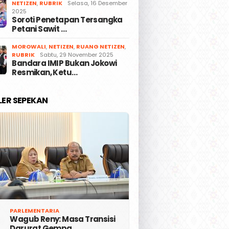
NETIZEN
,
RUBRIK
Selasa, 16 Desember
2025
Soroti Penetapan Tersangka
Petani Sawit …
MOROWALI
,
NETIZEN
,
RUANG NETIZEN
,
RUBRIK
Sabtu, 29 November 2025
Bandara IMIP Bukan Jokowi
Resmikan, Ketu…
LER SEPEKAN
PARLEMENTARIA
Wagub Reny: Masa Transisi
Darurat Gempa …