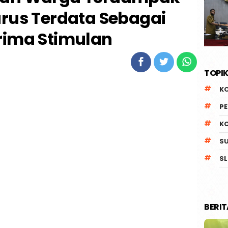
rus Terdata Sebagai
rima Stimulan
TOPIK
K
P
K
S
SL
BERI