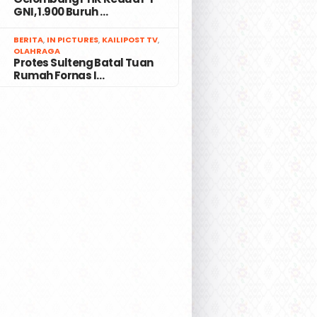
GNI, 1.900 Buruh …
7
BERITA
,
IN PICTURES
,
KAILIPOST TV
,
OLAHRAGA
Protes Sulteng Batal Tuan
Rumah Fornas I…