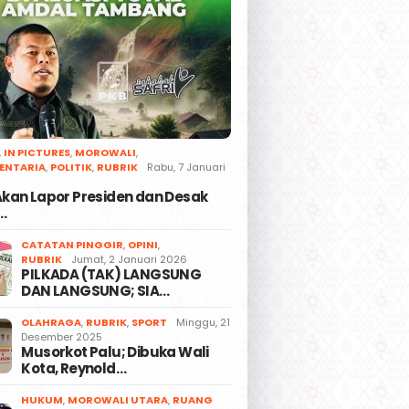
,
IN PICTURES
,
MOROWALI
,
ENTARIA
,
POLITIK
,
RUBRIK
Rabu, 7 Januari
 Akan Lapor Presiden dan Desak
…
CATATAN PINGGIR
,
OPINI
,
RUBRIK
Jumat, 2 Januari 2026
PILKADA (TAK) LANGSUNG
DAN LANGSUNG; SIA…
OLAHRAGA
,
RUBRIK
,
SPORT
Minggu, 21
Desember 2025
Musorkot Palu; Dibuka Wali
Kota, Reynold…
HUKUM
,
MOROWALI UTARA
,
RUANG