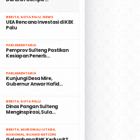
2
BERITA
,
KOTA PALU
,
NEWS
UEA Rencana Investasi di KEK
Palu
3
PARLEMENTARIA
Pemprov Sulteng Pastikan
Kesiapan Penerb…
4
PARLEMENTARIA
Kunjungi Desa Mire,
Gubernur Anwar Hafid…
5
BERITA
,
KOTA PALU
Dinas Pangan Sulteng
Menginspirasi, Sula…
6
BERITA
,
MOROWALI UTARA
,
NASIONAL
,
RUANG NETIZEN
Gelombang PHK Kedua PT