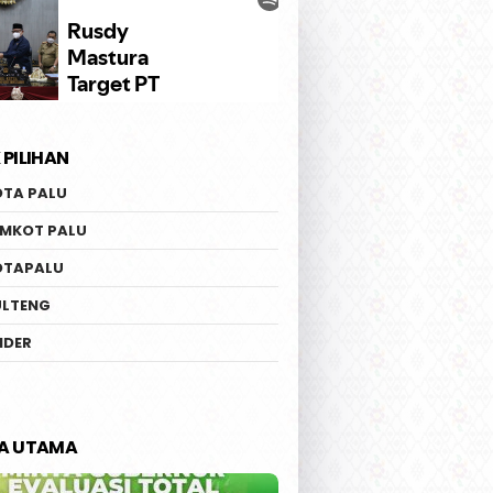
 PILIHAN
OTA PALU
EMKOT PALU
OTAPALU
ULTENG
IDER
TA UTAMA