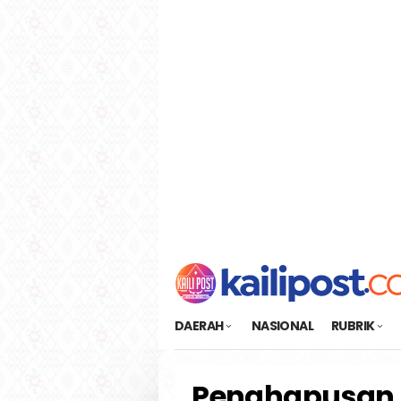
Loncat
tutup
ke
konten
DAERAH
NASIONAL
RUBRIK
Penghapusan 