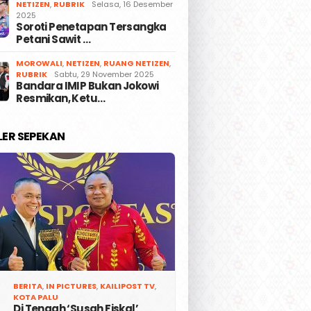
NETIZEN
,
RUBRIK
Selasa, 16 Desember
2025
Soroti Penetapan Tersangka
Petani Sawit …
MOROWALI
,
NETIZEN
,
RUANG NETIZEN
,
RUBRIK
Sabtu, 29 November 2025
Bandara IMIP Bukan Jokowi
Resmikan, Ketu…
LER SEPEKAN
BERITA
,
IN PICTURES
,
KAILIPOST TV
,
KOTA PALU
Di Tengah ‘Susah Fiskal’