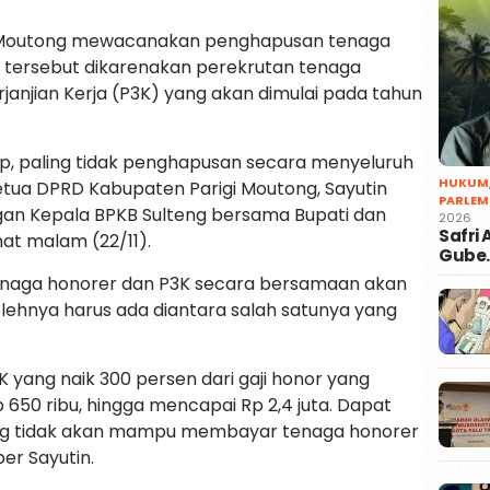
 Moutong mewacanakan penghapusan tenaga
l tersebut dikarenakan perekrutan tenaga
anjian Kerja (P3K) yang akan dimulai pada tahun
p, paling tidak penghapusan secara menyeluruh
HUKUM
 Ketua DPRD Kabupaten Parigi Moutong, Sayutin
PARLEM
gan Kepala BPKB Sulteng bersama Bupati dan
2026
Safri
mat malam (22/11).
Gube
enaga honorer dan P3K secara bersamaan akan
ehnya harus ada diantara salah satunya yang
yang naik 300 persen dari gaji honor yang
Rp 650 ribu, hingga mencapai Rp 2,4 juta. Dapat
ong tidak akan mampu membayar tenaga honorer
er Sayutin.