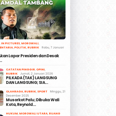
,
IN PICTURES
,
MOROWALI
,
ENTARIA
,
POLITIK
,
RUBRIK
Rabu, 7 Januari
 Akan Lapor Presiden dan Desak
…
CATATAN PINGGIR
,
OPINI
,
RUBRIK
Jumat, 2 Januari 2026
PILKADA (TAK) LANGSUNG
DAN LANGSUNG; SIA…
OLAHRAGA
,
RUBRIK
,
SPORT
Minggu, 21
Desember 2025
Musorkot Palu; Dibuka Wali
Kota, Reynold…
HUKUM
,
MOROWALI UTARA
,
RUANG