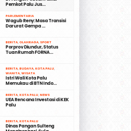
Pemkot Palu Jus…
2
PARLEMENTARIA
Wagub Reny: Masa Transisi
Darurat Gempa …
3
BERITA
,
OLAHRAGA
,
SPORT
Porprov Diundur, Status
Tuan Rumah FORNA…
4
BERITA
,
BUDAYA
,
KOTA PALU
,
WANITA
,
WISATA
Istri Wali Kota Palu
Memukau di BTN Indo…
5
BERITA
,
KOTA PALU
,
NEWS
UEA Rencana Investasi di KEK
Palu
6
BERITA
,
KOTA PALU
Dinas Pangan Sulteng