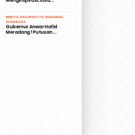
Menginspirasi, Sula…
7
BERITA
,
KAILIPOST TV
,
NASIONAL
,
OLAHRAGA
Gubernur Anwar Hafid
Meradang ! Putusan …