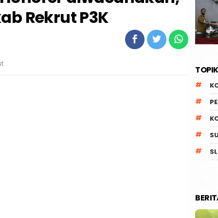
ab Rekrut P3K
st
TOPIK
K
P
K
S
SL
BERI