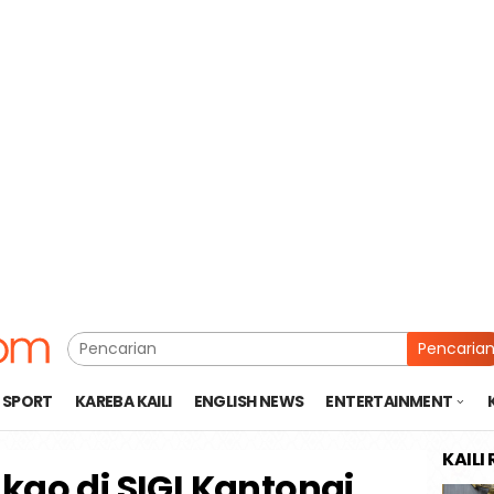
Pencaria
SPORT
KAREBA KAILI
ENGLISH NEWS
ENTERTAINMENT
KAILI
kao di SIGI Kantongi