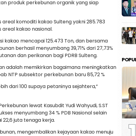
kan produk perkebunan organik yang siap
s areal komoditi kakao Sulteng yakni 285.783
s areal kakao nasional.
uksi kakao mencapai 125.473 Ton, dan bersama
kebunan berhasil menyumbang 39,71% dari 27,73%
hutanan dan perikanan bagi PDRB Sulteng.
POPU
nan adalah memikirkan bagaimana meningkatkan
bab NTP subsektor perkebunan baru 85,72 %
bih dari 100 supaya petaninya sejahtera,”
Perkebunan lewat Kasubdit Yudi Wahyudi, S.ST
ukses menyumbang 34 % PDB Nasional selain
1
2,6 juta tenaga kerja.
ebunan, mengembalikan kejayaan kakao menuju