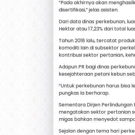
“Pada akhirnya akan menghasil
disertifikasi,” jelas asisten.
Dari data dinas perkebunan, lua
Hektar atau 17,23% dari total lua
Tahun 2018 lalu, tercatat prod
komoditi lain di subsektor per
kontribusi sektor pertanian, ke
Adapun PR bagi dinas perkebu
kesejahteraan petani kebun se
“Untuk perkebunan harus bisa le
pungkas Ia berharap.
Sementara Dirjen Perlindungan 
mengatakan sektor pertanian s
migas bahkan menyedot sampai 2
Sejalan dengan tema hari perk