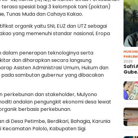
 terasa spesial bagi 3 kelompok tani (poktan)
rae, Tunas Muda dan Cahaya Kakao.
ikat organik yaitu SNI, EUZ dan UTZ sebagai
akao yang memenuhi standar nasional, Eropa
HUKUM
h dalam penerapan teknologinya serta
PARLEM
kitar dan diharapkan secara langsung
2026
Safri
harap Asisten Administrasi Umum, Hukum dan
Gube
MM pada sambutan gubernur yang dibacakan
san perkebunan dan stakeholder, Mulyono
oditi andalan pengungkit ekonomi desa lewat
ganik berbasis perkebunan.
n di Desa Petimbe, Berdikari, Bahagia, Karunia
i Kecamatan Palolo, Kabupaten Sigi.