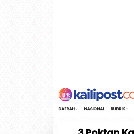
Loncat
tutup
ke
konten
DAERAH
NASIONAL
RUBRIK
3 Poktan Ka