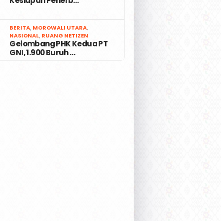
Kesiapan Penerb…
7
BERITA
,
MOROWALI UTARA
,
NASIONAL
,
RUANG NETIZEN
Gelombang PHK Kedua PT
GNI, 1.900 Buruh …