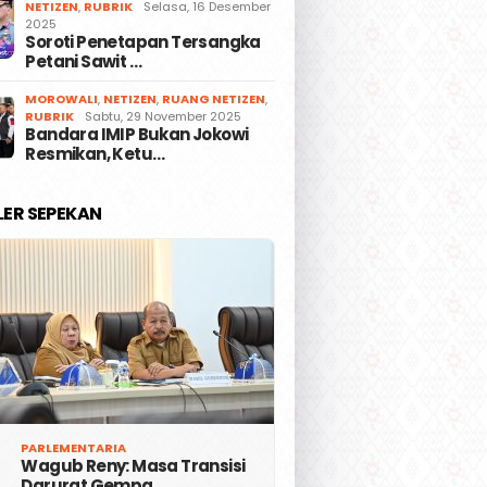
NETIZEN
,
RUBRIK
Selasa, 16 Desember
2025
Soroti Penetapan Tersangka
Petani Sawit …
MOROWALI
,
NETIZEN
,
RUANG NETIZEN
,
RUBRIK
Sabtu, 29 November 2025
Bandara IMIP Bukan Jokowi
Resmikan, Ketu…
LER SEPEKAN
PARLEMENTARIA
Wagub Reny: Masa Transisi
Darurat Gempa …