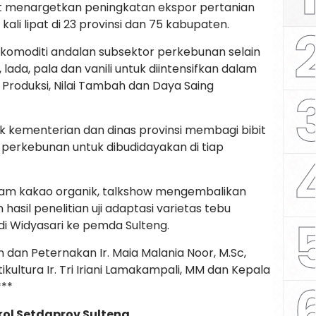
t menargetkan peningkatan ekspor pertanian
 kali lipat di 23 provinsi dan 75 kabupaten.
komoditi andalan subsektor perkebunan selain
 lada, pala dan vanili untuk diintensifkan dalam
roduksi, Nilai Tambah dan Daya Saing
ak kementerian dan dinas provinsi membagi bibit
s perkebunan untuk dibudidayakan di tiap
ram kakao organik, talkshow mengembalikan
asil penelitian uji adaptasi varietas tebu
Budi Widyasari ke pemda Sulteng.
dan Peternakan Ir. Maia Malania Noor, M.Sc,
ultura Ir. Tri Iriani Lamakampali, MM dan Kepala
***
ol Setdaprov Sulteng