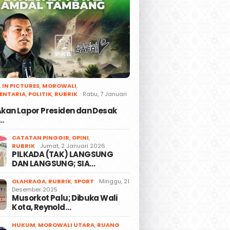
,
IN PICTURES
,
MOROWALI
,
ENTARIA
,
POLITIK
,
RUBRIK
Rabu, 7 Januari
 Akan Lapor Presiden dan Desak
…
CATATAN PINGGIR
,
OPINI
,
RUBRIK
Jumat, 2 Januari 2026
PILKADA (TAK) LANGSUNG
DAN LANGSUNG; SIA…
OLAHRAGA
,
RUBRIK
,
SPORT
Minggu, 21
Desember 2025
Musorkot Palu; Dibuka Wali
Kota, Reynold…
HUKUM
,
MOROWALI UTARA
,
RUANG