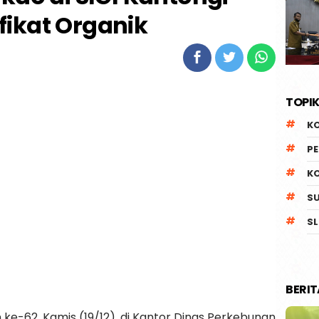
ifikat Organik
TOPIK
K
P
K
S
SL
BERI
ke-62, Kamis (19/12), di Kantor Dinas Perkebunan