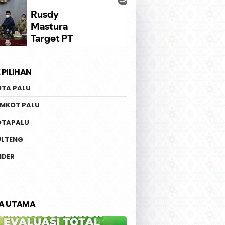
 PILIHAN
OTA PALU
EMKOT PALU
OTAPALU
ULTENG
IDER
TA UTAMA