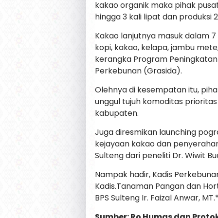
kakao organik maka pihak pusa
hingga 3 kali lipat dan produksi 2
Kakao lanjutnya masuk dalam 7 
kopi, kakao, kelapa, jambu mete,
kerangka Program Peningkatan P
Perkebunan (Grasida).
Olehnya di kesempatan itu, pih
unggul tujuh komoditas priorita
kabupaten.
Juga diresmikan launching pog
kejayaan kakao dan penyerahan h
Sulteng dari peneliti Dr. Wiwit 
Nampak hadir, Kadis Perkebunan 
Kadis.Tanaman Pangan dan Hortik
BPS Sulteng Ir. Faizal Anwar, MT.
Sumber: Ro Humas dan Protok