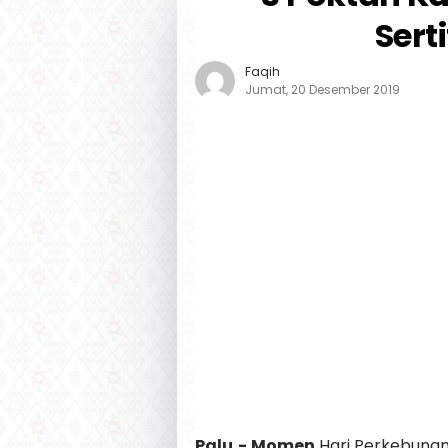
Sert
Faqih
Jumat, 20 Desember 2019
Palu,-
Momen
Hari Perkebunan 