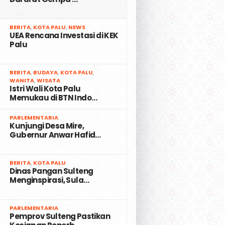
2
BERITA
,
KOTA PALU
,
NEWS
UEA Rencana Investasi di KEK
Palu
3
BERITA
,
BUDAYA
,
KOTA PALU
,
WANITA
,
WISATA
Istri Wali Kota Palu
Memukau di BTN Indo…
4
PARLEMENTARIA
Kunjungi Desa Mire,
Gubernur Anwar Hafid…
5
BERITA
,
KOTA PALU
Dinas Pangan Sulteng
Menginspirasi, Sula…
6
PARLEMENTARIA
Pemprov Sulteng Pastikan