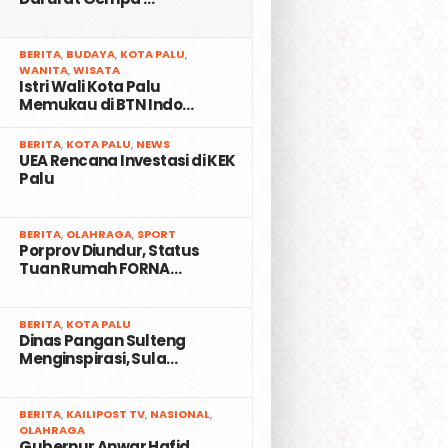
2
BERITA
,
BUDAYA
,
KOTA PALU
,
WANITA
,
WISATA
Istri Wali Kota Palu
Memukau di BTN Indo…
3
BERITA
,
KOTA PALU
,
NEWS
UEA Rencana Investasi di KEK
Palu
4
BERITA
,
OLAHRAGA
,
SPORT
Porprov Diundur, Status
Tuan Rumah FORNA…
5
BERITA
,
KOTA PALU
Dinas Pangan Sulteng
Menginspirasi, Sula…
6
BERITA
,
KAILIPOST TV
,
NASIONAL
,
OLAHRAGA
Gubernur Anwar Hafid