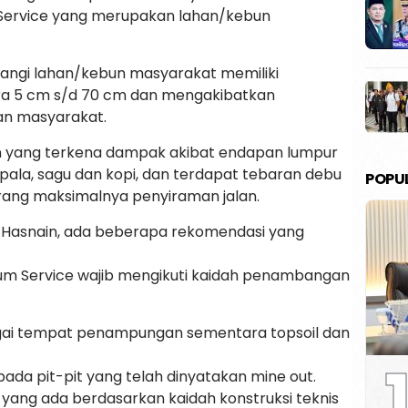
Service yang merupakan lahan/kebun
ngi lahan/kebun masyarakat memiliki
ara 5 cm s/d 70 cm dan mengakibatkan
an masyarakat.
n yang terkena dampak akibat endapan lumpur
ala, sagu dan kopi, dan terdapat tebaran debu
POPU
 kurang maksimalnya penyiraman jalan.
a Hasnain, ada beberapa rekomendasi yang
lum Service wajib mengikuti kaidah penambangan
agai tempat penampungan sementara topsoil dan
1
ada pit-pit yang telah dinyatakan mine out.
 yang ada berdasarkan kaidah konstruksi teknis