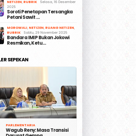
NETIZEN
,
RUBRIK
Selasa, 16 Desember
2025
Soroti Penetapan Tersangka
Petani Sawit …
MOROWALI
,
NETIZEN
,
RUANG NETIZEN
,
RUBRIK
Sabtu, 29 November 2025
Bandara IMIP Bukan Jokowi
Resmikan, Ketu…
LER SEPEKAN
PARLEMENTARIA
Wagub Reny: Masa Transisi
Darurat Gempa …