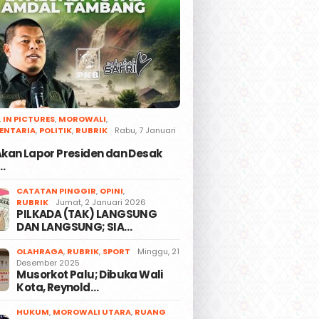
,
IN PICTURES
,
MOROWALI
,
ENTARIA
,
POLITIK
,
RUBRIK
Rabu, 7 Januari
 Akan Lapor Presiden dan Desak
…
CATATAN PINGGIR
,
OPINI
,
RUBRIK
Jumat, 2 Januari 2026
PILKADA (TAK) LANGSUNG
DAN LANGSUNG; SIA…
OLAHRAGA
,
RUBRIK
,
SPORT
Minggu, 21
Desember 2025
Musorkot Palu; Dibuka Wali
Kota, Reynold…
HUKUM
,
MOROWALI UTARA
,
RUANG