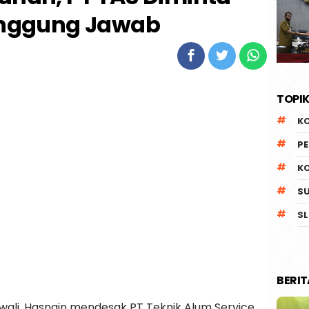
nggung Jawab
TOPIK
K
P
K
S
SL
BERI
wali, Hasnain mendesak PT Teknik Alum Service