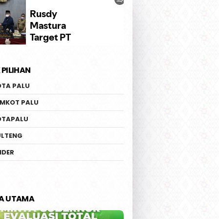
 PILIHAN
OTA PALU
EMKOT PALU
OTAPALU
ULTENG
IDER
TA UTAMA