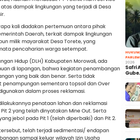
atas dampak lingkungan yang terjadi di Desa
r.
erapa kali diadakan pertemuan antara pihak
merintah Daerah, terkait dampak lingkungan
bun milik mayarakat Desa Torete, yang
mata pencaharian warga setempat.
HUKUM
PARLEM
ngkungan Hidup (DLH) Kabupaten Morowali, ada
2026
Safri
uan di lapangan, bahwa kegiatan penambangan
Gube
ngan yang baik dan benar. Serta tidak
at penampungan sementara topsoil dan Over
digunakan dalam proses reklamasi.
dilakukannya penataan lahan dan reklamasi
n Pit 2 yang telah dinyatakan Mine Out. Serta
g jebol pada Pit 1 (telah diperbaiki) dan Pit 2.
ersebut, telah terjadi sedimentasi/ endapan
mbangan sampai keluar wilayah Izin Usaha