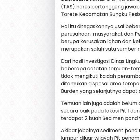
(TAS) harus bertanggung jawab 
Torete Kecamatan Bungku Pesisi
Hal itu ditegaskannya usai beb
perusahaan, masyarakat dan Pe
berupa kerusakan lahan dan ke
merupakan salah satu sumber 
Dari hasil investigasi Dinas Li
beberapa catatan temuan-tem
tidak mengikuti kaidah penamba
ditemukan disposal area temp
Burden yang selanjutnya dapat 
Temuan lain juga adalah belum 
secara baik pada lokasi Pit 1 da
terdapat 2 buah Sedimen pond yan
Akibat jebolnya sediment pond t
lumpur diluar wilayah Pit pena