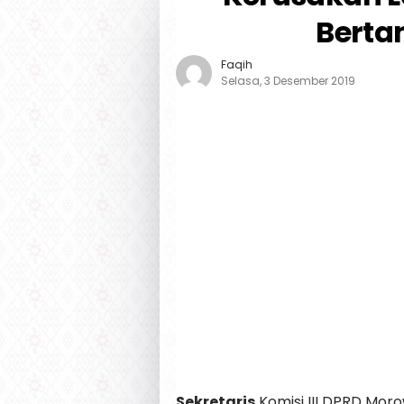
Berta
Faqih
Selasa, 3 Desember 2019
Sekretaris
Komisi III DPRD Moro