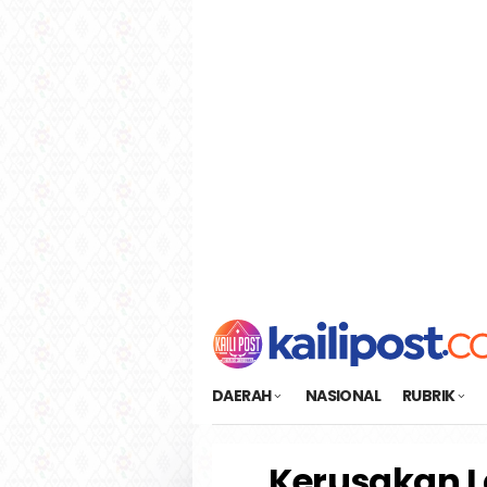
Loncat
tutup
ke
konten
DAERAH
NASIONAL
RUBRIK
Kerusakan L