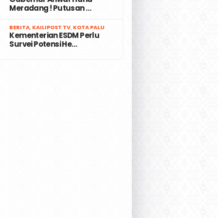
Meradang ! Putusan …
7
BERITA
,
KAILIPOST TV
,
KOTA PALU
Kementerian ESDM Perlu
Survei Potensi He…