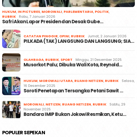
HUKUM
,
IN PICTURES
,
MOROWALI
,
PARLEMENTARIA
,
POLITIK
,
RUBRIK
Rabu, 7 Januari 2026
Safri Akan Lapor Presiden dan Desak Gube…
CATATAN PINGGIR
,
OPINI
,
RUBRIK
Jumat, 2 Januari 2026
PILKADA (TAK) LANGSUNG DAN LANGSUNG; SIA…
OLAHRAGA
,
RUBRIK
,
SPORT
Minggu, 21 Desember 2025
Musorkot Palu; Dibuka Wali Kota, Reynold…
HUKUM
,
MOROWALI UTARA
,
RUANG NETIZEN
,
RUBRIK
Selasa,
16 Desember 2025
Soroti Penetapan Tersangka Petani Sawit …
MOROWALI
,
NETIZEN
,
RUANG NETIZEN
,
RUBRIK
Sabtu, 29
November 2025
Bandara IMIP Bukan Jokowi Resmikan, Ketu…
POPULER SEPEKAN