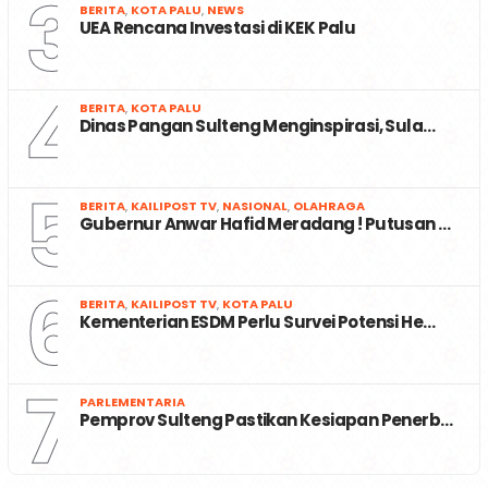
3
BERITA
,
KOTA PALU
,
NEWS
UEA Rencana Investasi di KEK Palu
4
BERITA
,
KOTA PALU
Dinas Pangan Sulteng Menginspirasi, Sula…
5
BERITA
,
KAILIPOST TV
,
NASIONAL
,
OLAHRAGA
Gubernur Anwar Hafid Meradang ! Putusan …
6
BERITA
,
KAILIPOST TV
,
KOTA PALU
Kementerian ESDM Perlu Survei Potensi He…
7
PARLEMENTARIA
Pemprov Sulteng Pastikan Kesiapan Penerb…