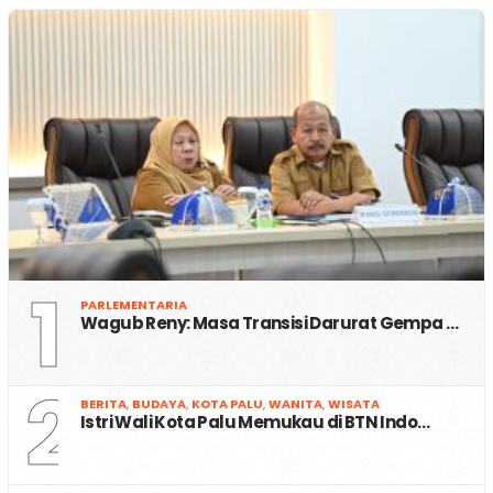
1
PARLEMENTARIA
Wagub Reny: Masa Transisi Darurat Gempa …
2
BERITA
,
BUDAYA
,
KOTA PALU
,
WANITA
,
WISATA
Istri Wali Kota Palu Memukau di BTN Indo…