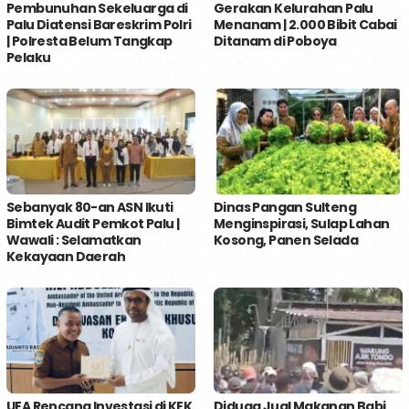
Pembunuhan Sekeluarga di
Gerakan Kelurahan Palu
Palu Diatensi Bareskrim Polri
Menanam | 2.000 Bibit Cabai
| Polresta Belum Tangkap
Ditanam di Poboya
Pelaku
Sebanyak 80-an ASN Ikuti
Dinas Pangan Sulteng
Bimtek Audit Pemkot Palu |
Menginspirasi, Sulap Lahan
Wawali : Selamatkan
Kosong, Panen Selada
Kekayaan Daerah
UEA Rencana Investasi di KEK
Diduga Jual Makanan Babi