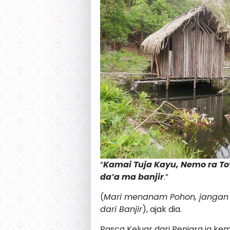
“
Kamai Tuja Kayu, Nemo ra T
da’a ma banjir
.”
(
Mari menanam Pohon, jangan 
dari Banjir
), ajak dia.
Pasca Keluar dari Penjara ia k