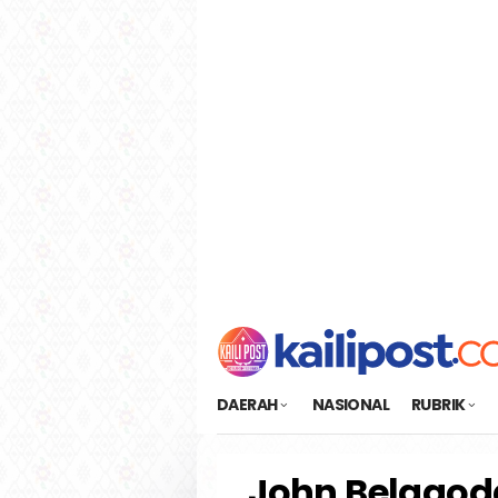
Loncat
tutup
ke
konten
DAERAH
NASIONAL
RUBRIK
John Belagod