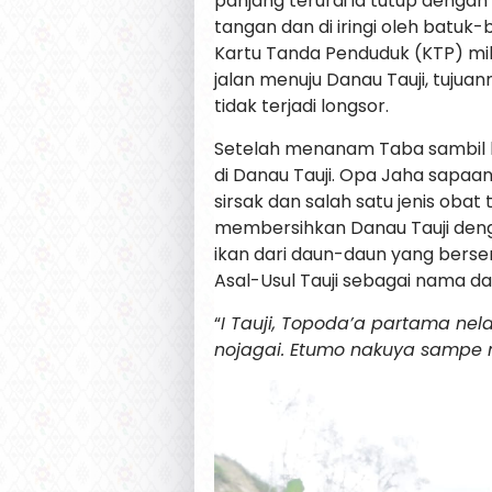
panjang terurai ia tutup dengan
tangan dan di iringi oleh batuk-
Kartu Tanda Penduduk (KTP) mil
jalan menuju Danau Tauji, tujua
tidak terjadi longsor.
Setelah menanam Taba sambil b
di Danau Tauji. Opa Jaha sapa
sirsak dan salah satu jenis obat 
membersihkan Danau Tauji den
ikan dari daun-daun yang berse
Asal-Usul Tauji sebagai nama da
“
I Tauji, Topoda’a partama nela
nojagai. Etumo nakuya sampe 