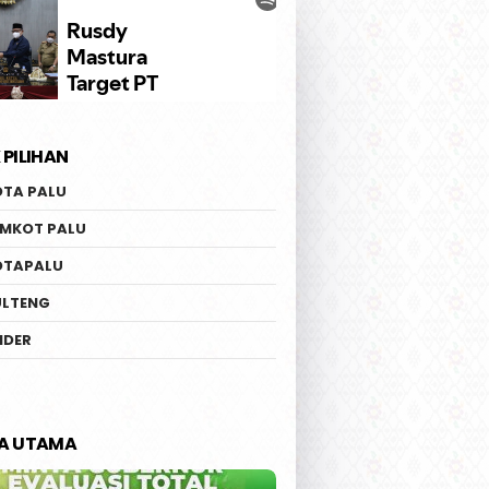
 PILIHAN
OTA PALU
EMKOT PALU
OTAPALU
ULTENG
IDER
TA UTAMA