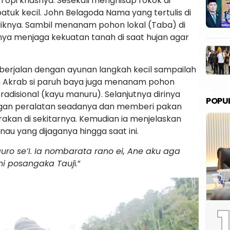
 Topi khasnya. Sesekali menghisap rokok di
batuk kecil. John Belagoda Nama yang tertulis di
iknya. Sambil menanam pohon lokal (Taba) di
nnya menjaga kekuatan tanah di saat hujan agar
erjalan dengan ayunan langkah kecil sampailah
an Akrab si paruh baya juga menanam pohon
tradisional (kayu manuru). Selanjutnya dirinya
POPU
gan peralatan seadanya dan memberi pakan
rakan di sekitarnya. Kemudian ia menjelaskan
nau yang dijaganya hingga saat ini.
uro se’I. Ia nombarata rano ei, Ane aku aga
ni posangaka Tauj
i.”
1