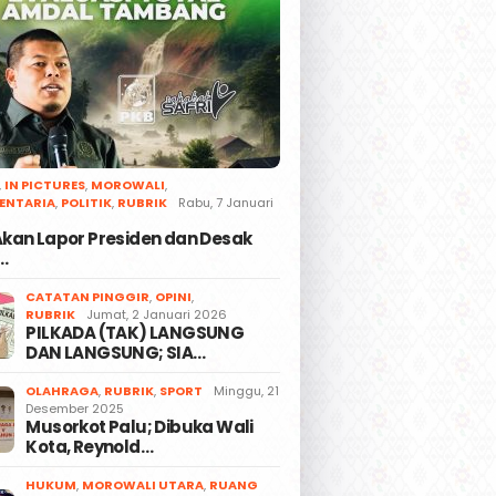
,
IN PICTURES
,
MOROWALI
,
ENTARIA
,
POLITIK
,
RUBRIK
Rabu, 7 Januari
 Akan Lapor Presiden dan Desak
…
CATATAN PINGGIR
,
OPINI
,
RUBRIK
Jumat, 2 Januari 2026
PILKADA (TAK) LANGSUNG
DAN LANGSUNG; SIA…
OLAHRAGA
,
RUBRIK
,
SPORT
Minggu, 21
Desember 2025
Musorkot Palu; Dibuka Wali
Kota, Reynold…
HUKUM
,
MOROWALI UTARA
,
RUANG