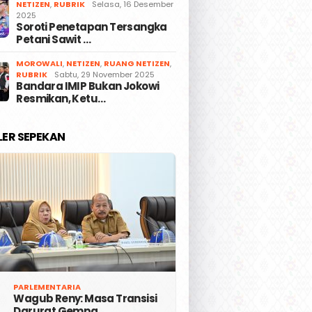
NETIZEN
,
RUBRIK
Selasa, 16 Desember
2025
Soroti Penetapan Tersangka
Petani Sawit …
MOROWALI
,
NETIZEN
,
RUANG NETIZEN
,
RUBRIK
Sabtu, 29 November 2025
Bandara IMIP Bukan Jokowi
Resmikan, Ketu…
LER SEPEKAN
PARLEMENTARIA
Wagub Reny: Masa Transisi
Darurat Gempa …