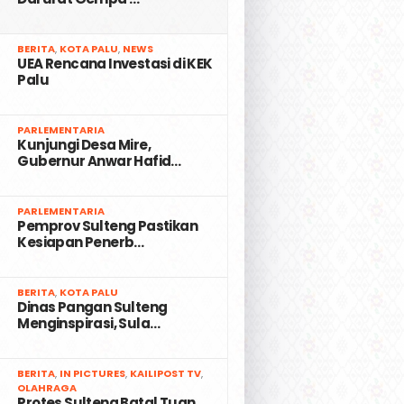
2
BERITA
,
KOTA PALU
,
NEWS
UEA Rencana Investasi di KEK
Palu
3
PARLEMENTARIA
Kunjungi Desa Mire,
Gubernur Anwar Hafid…
4
PARLEMENTARIA
Pemprov Sulteng Pastikan
Kesiapan Penerb…
5
BERITA
,
KOTA PALU
Dinas Pangan Sulteng
Menginspirasi, Sula…
6
BERITA
,
IN PICTURES
,
KAILIPOST TV
,
OLAHRAGA
Protes Sulteng Batal Tuan