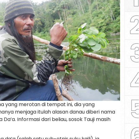
a yang merotan di tempat ini, dia yang
anya menjaga itulah alasan danau diberi nama
Da’a. Informasi dari beliau, sosok Tauji masih
a’a (salah satu sub-etnis suku kaili), ia