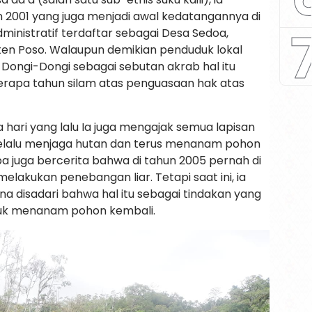
n 2001 yang juga menjadi awal kedatangannya di
dministratif terdaftar sebagai Desa Sedoa,
en Poso. Walaupun demikian penduduk lokal
Dongi-Dongi sebagai sebutan akrab hal itu
erapa tahun silam atas penguasaan hak atas
a hari yang lalu Ia juga mengajak semua lapisan
 selalu menjaga hutan dan terus menanam pohon
a juga bercerita bahwa di tahun 2005 pernah di
elakukan penebangan liar. Tetapi saat ini, ia
ena disadari bahwa hal itu sebagai tindakan yang
ntuk menanam pohon kembali.