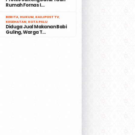
Rumah Fornas I…
7
BERITA
,
HUKUM
,
KAILIPOST TV
,
KESEHATAN
,
KOTA PALU
Diduga Jual Makanan Babi
Guling, Warga T…