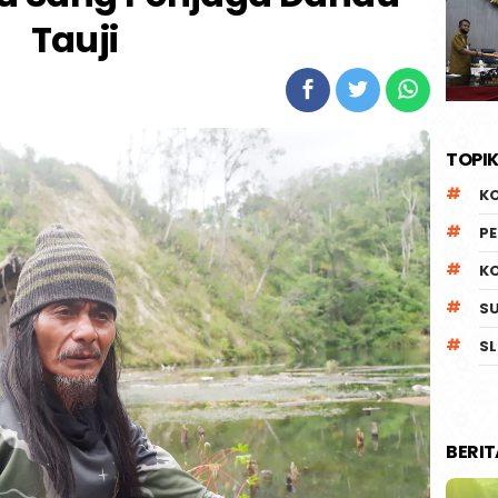
Tauji
TOPIK
K
P
K
S
SL
BERI