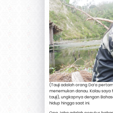
(Tauji adalah orang Da’a pertam
menemukan danau. Kalau saya h
tauji), ungkapnya dengan Bahasa 
hidup hingga saat ini.
Opa Jaha adalah penutur bahasa d