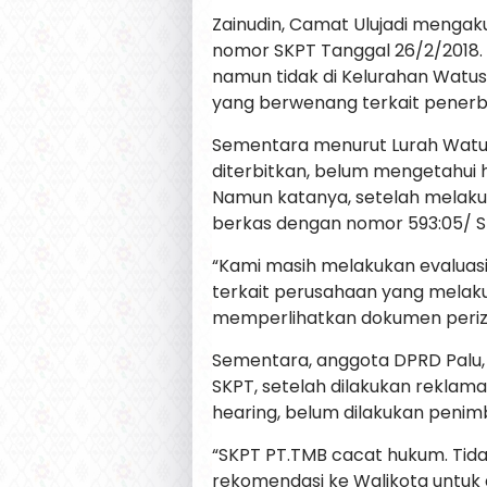
Zainudin, Camat Ulujadi mengaku
nomor SKPT Tanggal 26/2/2018. 
namun tidak di Kelurahan Watusa
yang berwenang terkait penerb
Sementara menurut Lurah Watusa
diterbitkan, belum mengetahui ha
Namun katanya, setelah melaku
berkas dengan nomor 593:05/ SK
“Kami masih melakukan evaluas
terkait perusahaan yang melak
memperlihatkan dokumen perizi
Sementara, anggota DPRD Palu,
SKPT, setelah dilakukan rekla
hearing, belum dilakukan penim
“SKPT PT.TMB cacat hukum. Tida
rekomendasi ke Walikota untuk d