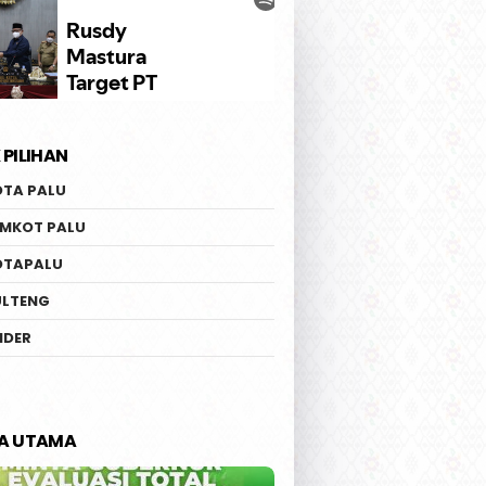
 PILIHAN
OTA PALU
EMKOT PALU
OTAPALU
ULTENG
IDER
TA UTAMA