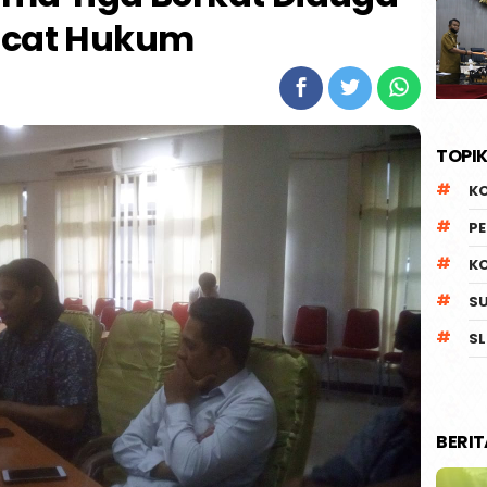
cat Hukum
TOPIK
K
P
K
S
SL
BERI