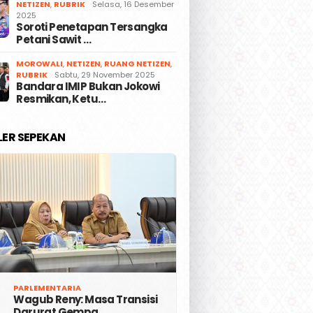
NETIZEN
,
RUBRIK
Selasa, 16 Desember
2025
Soroti Penetapan Tersangka
Petani Sawit …
MOROWALI
,
NETIZEN
,
RUANG NETIZEN
,
RUBRIK
Sabtu, 29 November 2025
Bandara IMIP Bukan Jokowi
Resmikan, Ketu…
LER SEPEKAN
PARLEMENTARIA
Wagub Reny: Masa Transisi
Darurat Gempa …