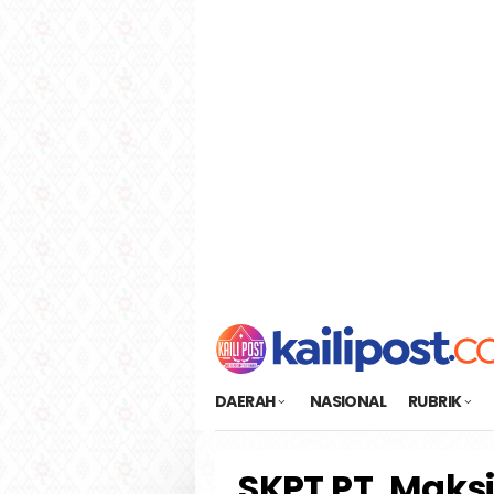
Loncat
tutup
ke
konten
DAERAH
NASIONAL
RUBRIK
SKPT PT. Maks