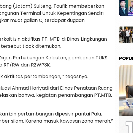
mbang (Jatam) Sulteng, Taufik membeberkan
angunan Terminal Untuk Kepentingan Sendiri
kar muat galian C, terdapat dugaan
ait izin aktifitas PT. MTB, di Dinas Lingkungan
n tersebut tidak ditemukan.
n Dirjen Perhubungan Kelautan, pemberian TUKS
POPU
da RT/RW dan RZWP3K.
uk aktifitas pertambangan, ” tegasnya.
aluasi Ahmad Hariyadi dari Dinas Penataan Ruang
jelaskan bahwa, kegiatan penambangan PT.MTB,
n izin pertambangan dipesisir pantai Palu,
1
ber silam. Karena masuk kawasan zona merah,”