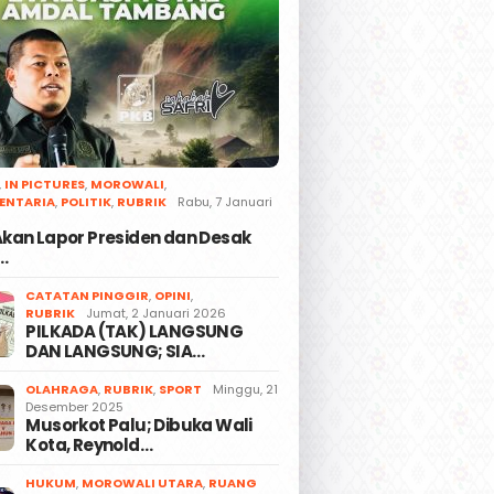
,
IN PICTURES
,
MOROWALI
,
ENTARIA
,
POLITIK
,
RUBRIK
Rabu, 7 Januari
 Akan Lapor Presiden dan Desak
…
CATATAN PINGGIR
,
OPINI
,
RUBRIK
Jumat, 2 Januari 2026
PILKADA (TAK) LANGSUNG
DAN LANGSUNG; SIA…
OLAHRAGA
,
RUBRIK
,
SPORT
Minggu, 21
Desember 2025
Musorkot Palu; Dibuka Wali
Kota, Reynold…
HUKUM
,
MOROWALI UTARA
,
RUANG