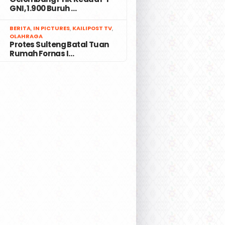
GNI, 1.900 Buruh …
7
BERITA
,
IN PICTURES
,
KAILIPOST TV
,
OLAHRAGA
Protes Sulteng Batal Tuan
Rumah Fornas I…