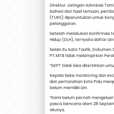
Direktur Jaringan Advokasi Ta
bahwa dari hasil temuan, pemb
(TUKS) diperuntukan untuk bong
pelanggaran.
Setelah melakukan konfirmasi terk
Hidup (DLH), ternyata daftar izi
Selain itu kata Taufik, Dokume
PT.MTB tidak melampirkan Per
“SKPT tidak bisa diterbitkan unt
Kepala Seksi monitoring dan ev
dan pertanahan kota Palu men
belum memiliki izin.
“Kami belum pernah mengeluarka
pasca bencana alam 28 Septem
akunya.