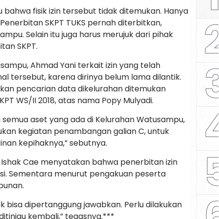
 bahwa fisik izin tersebut tidak ditemukan. Hanya
Penerbitan SKPT TUKS pernah diterbitkan,
mpu. Selain itu juga harus merujuk dari pihak
itan SKPT.
mpu, Ahmad Yani terkait izin yang telah
l tersebut, karena dirinya belum lama dilantik.
kan pencarian data dikelurahan ditemukan
PT WS/II 2018, atas nama Popy Mulyadi.
i semua aset yang ada di Kelurahan Watusampu,
ukan kegiatan penambangan galian C, untuk
nan kepihaknya,” sebutnya.
 Ishak Cae menyatakan bahwa penerbitan izin
masi. Sementara menurut pengakuan peserta
bunan.
k bisa dipertanggung jawabkan. Perlu dilakukan
itinjau kembali,” tegasnya.***