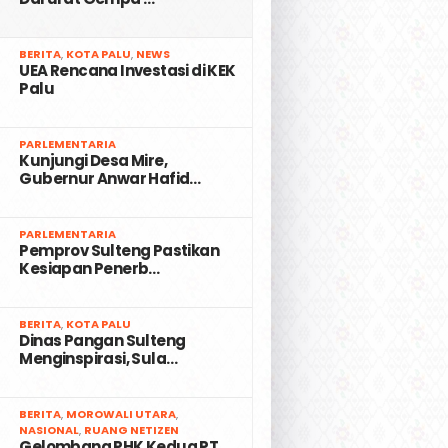
2
BERITA
,
KOTA PALU
,
NEWS
UEA Rencana Investasi di KEK
Palu
3
PARLEMENTARIA
Kunjungi Desa Mire,
Gubernur Anwar Hafid…
4
PARLEMENTARIA
Pemprov Sulteng Pastikan
Kesiapan Penerb…
5
BERITA
,
KOTA PALU
Dinas Pangan Sulteng
Menginspirasi, Sula…
6
BERITA
,
MOROWALI UTARA
,
NASIONAL
,
RUANG NETIZEN
Gelombang PHK Kedua PT