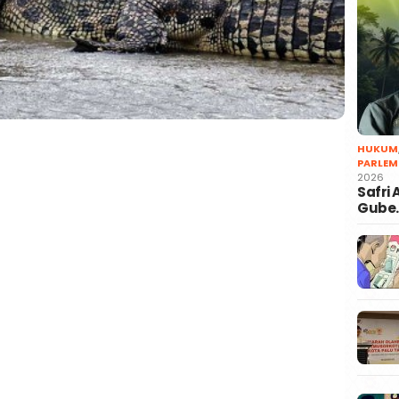
HUKUM
PARLEM
2026
Safri
Gube