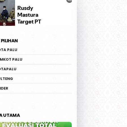
 PILIHAN
OTA PALU
EMKOT PALU
OTAPALU
ULTENG
IDER
TA UTAMA