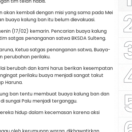
gan tim telah habis.
 akan kembali dengan misi yang sama pada Mei
 buaya kalung ban itu belum dievakuasi.
enin (17/02) kemarin. Pencarian buaya kalung
 tim satgas penanganan satwa BKSDA Sulteng.
runa, Ketua satgas penanganan satwa, Buaya-
n perubahan perilaku.
mulai berubah dan kami harus berikan kesempatan
engingat perilaku buaya menjadi sangat takut
ap Haruna.
alung ban tentu membuat buaya kalung ban dan
di sungai Palu menjadi terganggu.
 mereka hidup dalam kecemasan karena aksi
nggu oleh kerumunan warga, dikhawatirkan