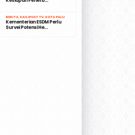
Kesiapan Penerb…
7
BERITA
,
KAILIPOST TV
,
KOTA PALU
Kementerian ESDM Perlu
Survei Potensi He…