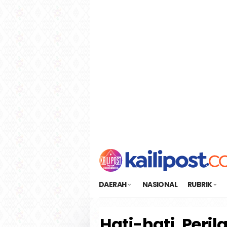
Loncat
tutup
ke
konten
DAERAH
NASIONAL
RUBRIK
Hati-hati, Peri