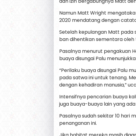
dan izin bergabungnya Matt den
Namun Matt Wright mengatakan
2020 mendatang dengan catatan
Setelah kepulangan Matt pada s
ban dihentikan sementara oleh
Pasalnya menurut pengakuan Ha
buaya disungai Palu menunjukka
“Perilaku buaya disungai Palu 
pada satwa ini untuk tenang. M
dengan kehadiran manusia,” uc
Intensifnya pencarian buaya k
juga buaya-buaya lain yang ada 
Pasalnya sudah sekitar 10 hari
penanganan ini.
Jika habitat mereka masih diga