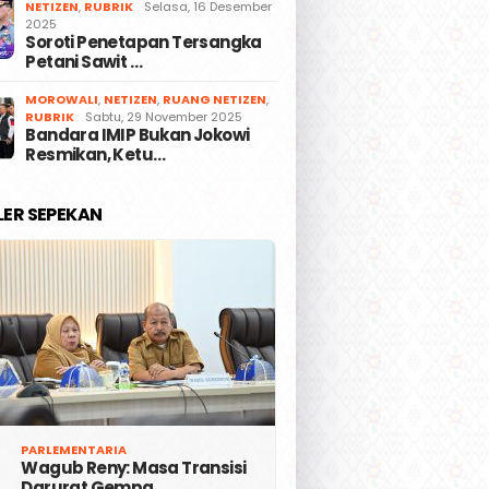
NETIZEN
,
RUBRIK
Selasa, 16 Desember
2025
Soroti Penetapan Tersangka
Petani Sawit …
MOROWALI
,
NETIZEN
,
RUANG NETIZEN
,
RUBRIK
Sabtu, 29 November 2025
Bandara IMIP Bukan Jokowi
Resmikan, Ketu…
LER SEPEKAN
PARLEMENTARIA
Wagub Reny: Masa Transisi
Darurat Gempa …