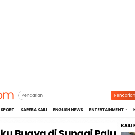
Pencaria
SPORT
KAREBA KAILI
ENGLISH NEWS
ENTERTAINMENT
KAILI
laku Buaya di Sungai Palu