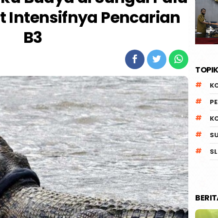
 Intensifnya Pencarian
B3
TOPIK
K
P
K
S
SL
BERI