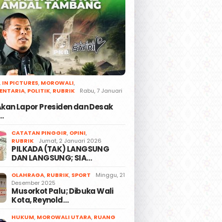
,
IN PICTURES
,
MOROWALI
,
ENTARIA
,
POLITIK
,
RUBRIK
Rabu, 7 Januari
 Akan Lapor Presiden dan Desak
…
CATATAN PINGGIR
,
OPINI
,
RUBRIK
Jumat, 2 Januari 2026
PILKADA (TAK) LANGSUNG
DAN LANGSUNG; SIA…
OLAHRAGA
,
RUBRIK
,
SPORT
Minggu, 21
Desember 2025
Musorkot Palu; Dibuka Wali
Kota, Reynold…
HUKUM
,
MOROWALI UTARA
,
RUANG