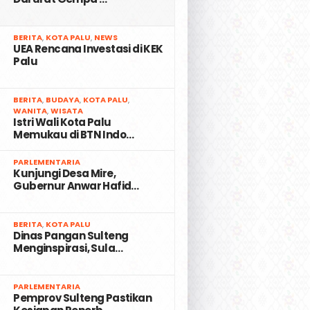
2
BERITA
,
KOTA PALU
,
NEWS
UEA Rencana Investasi di KEK
Palu
3
BERITA
,
BUDAYA
,
KOTA PALU
,
WANITA
,
WISATA
Istri Wali Kota Palu
Memukau di BTN Indo…
4
PARLEMENTARIA
Kunjungi Desa Mire,
Gubernur Anwar Hafid…
5
BERITA
,
KOTA PALU
Dinas Pangan Sulteng
Menginspirasi, Sula…
6
PARLEMENTARIA
Pemprov Sulteng Pastikan