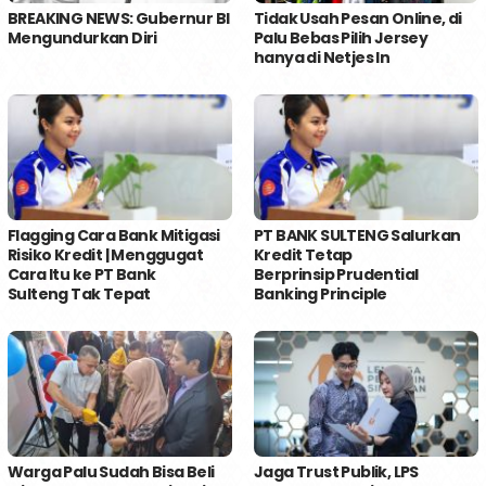
BREAKING NEWS: Gubernur BI
Tidak Usah Pesan Online, di
Mengundurkan Diri
Palu Bebas Pilih Jersey
hanya di Netjes In
Flagging Cara Bank Mitigasi
PT BANK SULTENG Salurkan
Risiko Kredit | Menggugat
Kredit Tetap
Cara Itu ke PT Bank
Berprinsip Prudential
Sulteng Tak Tepat
Banking Principle
Warga Palu Sudah Bisa Beli
Jaga Trust Publik, LPS