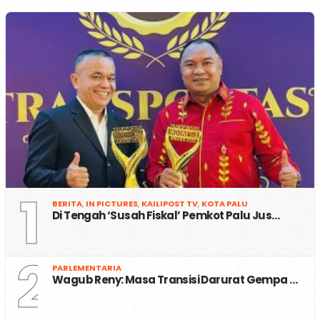
1
BERITA
,
IN PICTURES
,
KAILIPOST TV
,
KOTA PALU
Di Tengah ‘Susah Fiskal’ Pemkot Palu Jus…
2
PARLEMENTARIA
Wagub Reny: Masa Transisi Darurat Gempa …