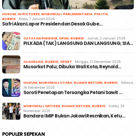
HUKUM
,
IN PICTURES
,
MOROWALI
,
PARLEMENTARIA
,
POLITIK
,
RUBRIK
Rabu, 7 Januari 2026
Safri Akan Lapor Presiden dan Desak Gube…
CATATAN PINGGIR
,
OPINI
,
RUBRIK
Jumat, 2 Januari 2026
PILKADA (TAK) LANGSUNG DAN LANGSUNG; SIA…
OLAHRAGA
,
RUBRIK
,
SPORT
Minggu, 21 Desember 2025
Musorkot Palu; Dibuka Wali Kota, Reynold…
HUKUM
,
MOROWALI UTARA
,
RUANG NETIZEN
,
RUBRIK
Selasa,
16 Desember 2025
Soroti Penetapan Tersangka Petani Sawit …
MOROWALI
,
NETIZEN
,
RUANG NETIZEN
,
RUBRIK
Sabtu, 29
November 2025
Bandara IMIP Bukan Jokowi Resmikan, Ketu…
POPULER SEPEKAN