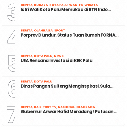
3
BERITA
,
BUDAYA
,
KOTA PALU
,
WANITA
,
WISATA
Istri Wali Kota Palu Memukau di BTN Indo…
4
BERITA
,
OLAHRAGA
,
SPORT
Porprov Diundur, Status Tuan Rumah FORNA…
5
BERITA
,
KOTA PALU
,
NEWS
UEA Rencana Investasi di KEK Palu
6
BERITA
,
KOTA PALU
Dinas Pangan Sulteng Menginspirasi, Sula…
7
BERITA
,
KAILIPOST TV
,
NASIONAL
,
OLAHRAGA
Gubernur Anwar Hafid Meradang ! Putusan …