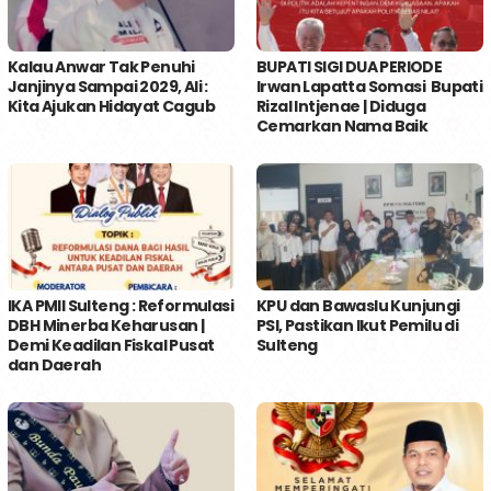
Kalau Anwar Tak Penuhi
BUPATI SIGI DUA PERIODE
Janjinya Sampai 2029, Ali :
Irwan Lapatta Somasi Bupati
Kita Ajukan Hidayat Cagub
Rizal Intjenae | Diduga
Cemarkan Nama Baik
IKA PMII Sulteng : Reformulasi
KPU dan Bawaslu Kunjungi
DBH Minerba Keharusan |
PSI, Pastikan Ikut Pemilu di
Demi Keadilan Fiskal Pusat
Sulteng
dan Daerah