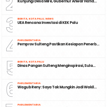
2
Kunjungi Desa Mire, Gubernur Anwar Hafid…
3
BERITA
,
KOTA PALU
,
NEWS
UEA Rencana Investasi di KEK Palu
4
PARLEMENTARIA
Pemprov Sulteng Pastikan Kesiapan Penerb…
5
BERITA
,
KOTA PALU
Dinas Pangan Sulteng Menginspirasi, Sula…
6
PARLEMENTARIA
Wagub Reny : Saya Tak Mungkin Jadi Wakil…
PARLEMENTARIA