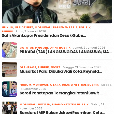
HUKUM
,
IN PICTURES
,
MOROWALI
,
PARLEMENTARIA
,
POLITIK
,
RUBRIK
Rabu, 7 Januari 2026
Safri Akan Lapor Presiden dan Desak Gube…
CATATAN PINGGIR
,
OPINI
,
RUBRIK
Jumat, 2 Januari 2026
PILKADA (TAK) LANGSUNG DAN LANGSUNG; SIA…
OLAHRAGA
,
RUBRIK
,
SPORT
Minggu, 21 Desember 2025
Musorkot Palu; Dibuka Wali Kota, Reynold…
HUKUM
,
MOROWALI UTARA
,
RUANG NETIZEN
,
RUBRIK
Selasa,
16 Desember 2025
Soroti Penetapan Tersangka Petani Sawit …
MOROWALI
,
NETIZEN
,
RUANG NETIZEN
,
RUBRIK
Sabtu, 29
November 2025
Bandara IMIP Bukan Jokowi Resmikan, Ketu…