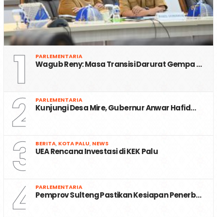
1
PARLEMENTARIA
Wagub Reny: Masa Transisi Darurat Gempa …
2
PARLEMENTARIA
Kunjungi Desa Mire, Gubernur Anwar Hafid…
3
BERITA
,
KOTA PALU
,
NEWS
UEA Rencana Investasi di KEK Palu
4
PARLEMENTARIA
Pemprov Sulteng Pastikan Kesiapan Penerb…