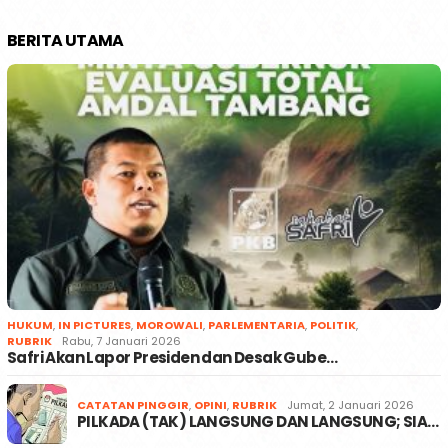
BERITA UTAMA
HUKUM
,
IN PICTURES
,
MOROWALI
,
PARLEMENTARIA
,
POLITIK
,
RUBRIK
Rabu, 7 Januari 2026
Safri Akan Lapor Presiden dan Desak Gube…
CATATAN PINGGIR
,
OPINI
,
RUBRIK
Jumat, 2 Januari 2026
PILKADA (TAK) LANGSUNG DAN LANGSUNG; SIA…