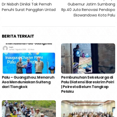
Dr Nisbah Dinilai Tak Pernah
Gubernur Jatim Sumbang
pos
Penuhi Surat Panggilan Untad
Rp.40 Juta Renovasi Pendopo
Ekowandowo Kota Palu
BERITA TERKAIT
Palu – Guangzhou; Menaruh
Pembunuhan Sekeluarga di
Asa Menduniakan Sulteng
Palu Diatensi Bareskrim Polri
dari Tiongkok
| Polresta Belum Tangkap
Pelaku