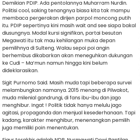
Demikian PDIP. Ada pentolannya Muharram Nurdin.
Politisi cool, saking tenangnya biasa kita tak mampu
membaca pergerakan dirijen parpol moncong putih
itu. PDIP sepertinya kini masih wait and see siapa bakal
diusungnya. Modal kursi signifikan, partai besutan
Megawati itu tak mau kehilangan muka depan
pemilihnya di Sulteng. Walau sepoi poi angin
berhembus dikabarkan akan meneguhkan dukungan
ke Cudi – Ma’mun namun hingga kini belum
dideklarasikan.
Sigit Purnomo Said. Masih muda tapi beberapa survei
melambungkan namanya. 2015 menang di Pilwakot,
muda milenial gandrungi, di fans ibu-ibu dan jago
menghibur. Ingat ! Politik tidak hanya melulu jago
agitasi, propaganda dan menjual kesederhanaan. Tapi
kadang, karakter menghibur, menenangkan pemilih
juga memiliki poin menentukan.
Figur terakhir adalah NDB. Nurmawati Dewi Bantilan.