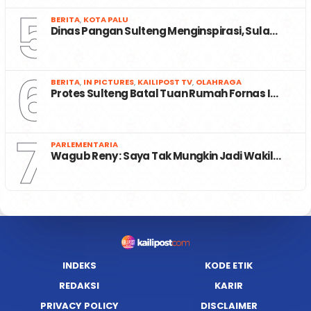
5
BERITA
,
KOTA PALU
Dinas Pangan Sulteng Menginspirasi, Sula…
6
BERITA
,
IN PICTURES
,
KAILIPOST TV
,
OLAHRAGA
Protes Sulteng Batal Tuan Rumah Fornas I…
7
PARLEMENTARIA
Wagub Reny : Saya Tak Mungkin Jadi Wakil…
INDEKS
KODE ETIK
REDAKSI
KARIR
PRIVACY POLICY
DISCLAIMER