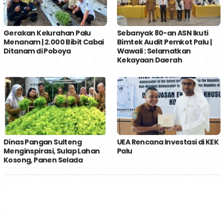
Gerakan Kelurahan Palu
Sebanyak 80-an ASN Ikuti
Menanam | 2.000 Bibit Cabai
Bimtek Audit Pemkot Palu |
Ditanam di Poboya
Wawali : Selamatkan
Kekayaan Daerah
Dinas Pangan Sulteng
UEA Rencana Investasi di KEK
Menginspirasi, Sulap Lahan
Palu
Kosong, Panen Selada