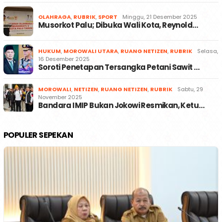
OLAHRAGA
,
RUBRIK
,
SPORT
Minggu, 21 Desember 2025
Musorkot Palu; Dibuka Wali Kota, Reynold…
HUKUM
,
MOROWALI UTARA
,
RUANG NETIZEN
,
RUBRIK
Selasa,
16 Desember 2025
Soroti Penetapan Tersangka Petani Sawit …
MOROWALI
,
NETIZEN
,
RUANG NETIZEN
,
RUBRIK
Sabtu, 29
November 2025
Bandara IMIP Bukan Jokowi Resmikan, Ketu…
POPULER SEPEKAN