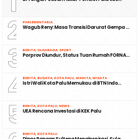
1
2
PARLEMENTARIA
Wagub Reny: Masa Transisi Darurat Gempa …
3
BERITA
,
OLAHRAGA
,
SPORT
Porprov Diundur, Status Tuan Rumah FORNA…
4
BERITA
,
BUDAYA
,
KOTA PALU
,
WANITA
,
WISATA
Istri Wali Kota Palu Memukau di BTN Indo…
5
BERITA
,
KOTA PALU
,
NEWS
UEA Rencana Investasi di KEK Palu
BERITA
,
KOTA PALU
Dinas Pangan Sulteng Menginspirasi, Sula…