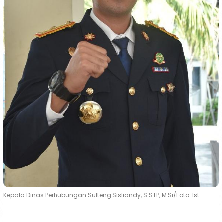
Kepala Dinas Perhubungan Sulteng Sisliandy, S.STP, M.Si/Foto: Ist