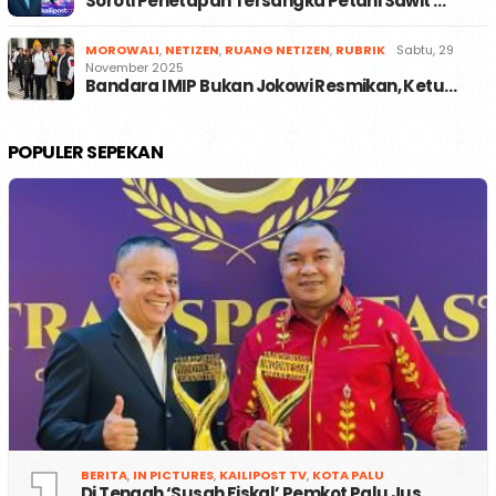
Soroti Penetapan Tersangka Petani Sawit …
MOROWALI
,
NETIZEN
,
RUANG NETIZEN
,
RUBRIK
Sabtu, 29
November 2025
Bandara IMIP Bukan Jokowi Resmikan, Ketu…
POPULER SEPEKAN
BERITA
,
IN PICTURES
,
KAILIPOST TV
,
KOTA PALU
Di Tengah ‘Susah Fiskal’ Pemkot Palu Jus…