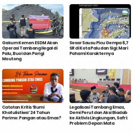
Gakum Kemen ESDM Akan
Sesar Sausu Picu Gempa 6,7
Operasi Tambang Ilegal di
SR di Kota Palu dan Sigi; Mari
Palu, Buol dan Parigi
Pahami Karakternya
Moutong
Catatan Kritis ‘Bumi
Legalisasi Tambang Emas,
Khatulistiwa’ 24 Tahun
Demi Perut dan Aksi Biadab
Parimo: Pangan atau Emas?
ke Aktivis Lingkungan, Safri:
Problem Depan Mata