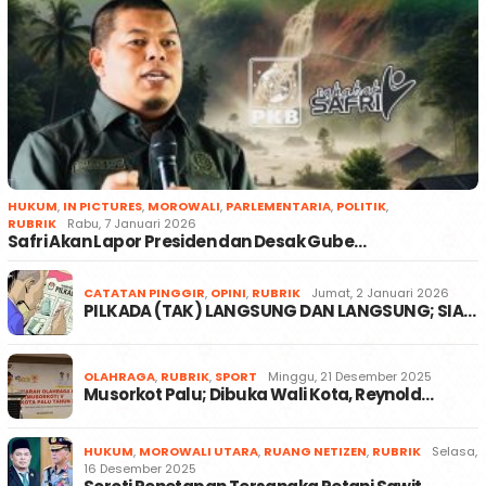
HUKUM
,
IN PICTURES
,
MOROWALI
,
PARLEMENTARIA
,
POLITIK
,
RUBRIK
Rabu, 7 Januari 2026
Safri Akan Lapor Presiden dan Desak Gube…
CATATAN PINGGIR
,
OPINI
,
RUBRIK
Jumat, 2 Januari 2026
PILKADA (TAK) LANGSUNG DAN LANGSUNG; SIA…
OLAHRAGA
,
RUBRIK
,
SPORT
Minggu, 21 Desember 2025
Musorkot Palu; Dibuka Wali Kota, Reynold…
HUKUM
,
MOROWALI UTARA
,
RUANG NETIZEN
,
RUBRIK
Selasa,
16 Desember 2025