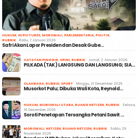
HUKUM
,
IN PICTURES
,
MOROWALI
,
PARLEMENTARIA
,
POLITIK
,
RUBRIK
Rabu, 7 Januari 2026
Safri Akan Lapor Presiden dan Desak Gube…
CATATAN PINGGIR
,
OPINI
,
RUBRIK
Jumat, 2 Januari 2026
PILKADA (TAK) LANGSUNG DAN LANGSUNG; SIA…
OLAHRAGA
,
RUBRIK
,
SPORT
Minggu, 21 Desember 2025
Musorkot Palu; Dibuka Wali Kota, Reynold…
HUKUM
,
MOROWALI UTARA
,
RUANG NETIZEN
,
RUBRIK
Selasa,
16 Desember 2025
Soroti Penetapan Tersangka Petani Sawit …
MOROWALI
,
NETIZEN
,
RUANG NETIZEN
,
RUBRIK
Sabtu, 29
November 2025