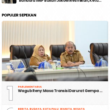
Bandara IMIP Bukan Jokowi Resmikan, Ketu…
POPULER SEPEKAN
1
PARLEMENTARIA
Wagub Reny: Masa Transisi Darurat Gempa …
BERITA
,
BUDAYA
,
KOTA PALU
,
WANITA
,
WISATA