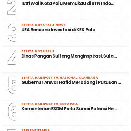
2
Istri Wali Kota Palu Memukau di BTN Indo…
3
BERITA
,
KOTA PALU
,
NEWS
UEA Rencana Investasi di KEK Palu
4
BERITA
,
KOTA PALU
Dinas Pangan Sulteng Menginspirasi, Sula…
5
BERITA
,
KAILIPOST TV
,
NASIONAL
,
OLAHRAGA
Gubernur Anwar Hafid Meradang ! Putusan …
6
BERITA
,
KAILIPOST TV
,
KOTA PALU
Kementerian ESDM Perlu Survei Potensi He…
PARLEMENTARIA