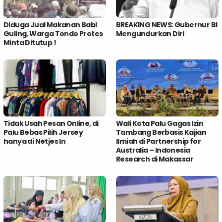
Diduga Jual Makanan Babi
BREAKING NEWS: Gubernur BI
Guling, Warga Tondo Protes
Mengundurkan Diri
Minta Ditutup !
Tidak Usah Pesan Online, di
Wali Kota Palu Gagas Izin
Palu Bebas Pilih Jersey
Tambang Berbasis Kajian
hanya di Netjes In
Ilmiah di Partnership for
Australia – Indonesia
Research di Makassar