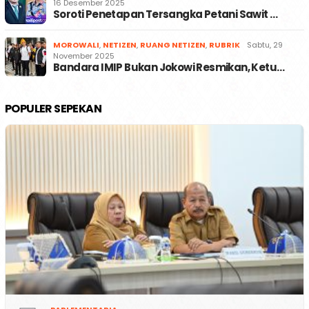
16 Desember 2025
Soroti Penetapan Tersangka Petani Sawit …
MOROWALI
,
NETIZEN
,
RUANG NETIZEN
,
RUBRIK
Sabtu, 29
November 2025
Bandara IMIP Bukan Jokowi Resmikan, Ketu…
POPULER SEPEKAN