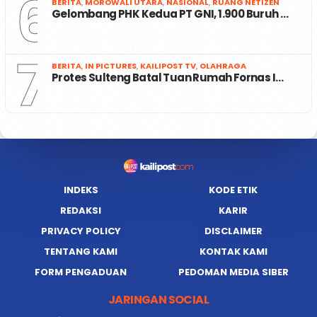
6
BERITA
,
MOROWALI UTARA
,
NASIONAL
,
RUANG NETIZEN
Gelombang PHK Kedua PT GNI, 1.900 Buruh …
7
BERITA
,
IN PICTURES
,
KAILIPOST TV
,
OLAHRAGA
Protes Sulteng Batal Tuan Rumah Fornas I…
INDEKS
KODE ETIK
REDAKSI
KARIR
PRIVACY POLICY
DISCLAIMER
TENTANG KAMI
KONTAK KAMI
FORM PENGADUAN
PEDOMAN MEDIA SIBER
JARINGAN SOCIAL