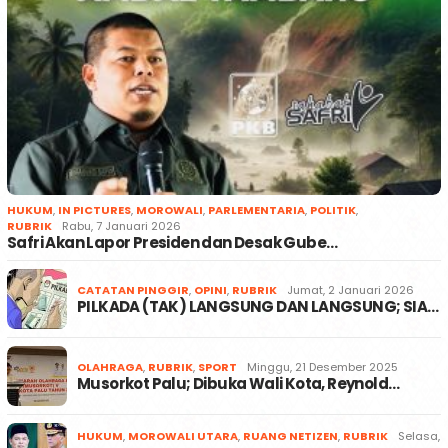
HUKUM
,
IN PICTURES
,
MOROWALI
,
PARLEMENTARIA
,
POLITIK
,
RUBRIK
Rabu, 7 Januari 2026
Safri Akan Lapor Presiden dan Desak Gube…
CATATAN PINGGIR
,
OPINI
,
RUBRIK
Jumat, 2 Januari 2026
PILKADA (TAK) LANGSUNG DAN LANGSUNG; SIA…
OLAHRAGA
,
RUBRIK
,
SPORT
Minggu, 21 Desember 2025
Musorkot Palu; Dibuka Wali Kota, Reynold…
HUKUM
,
MOROWALI UTARA
,
RUANG NETIZEN
,
RUBRIK
Selasa,