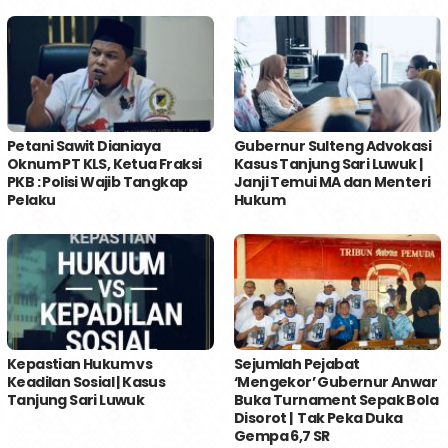
Petani Sawit Dianiaya
Gubernur Sulteng Advokasi
Oknum PT KLS, Ketua Fraksi
Kasus Tanjung Sari Luwuk |
PKB : Polisi Wajib Tangkap
Janji Temui MA dan Menteri
Pelaku
Hukum
Kepastian Hukum vs
Sejumlah Pejabat
Keadilan Sosial | Kasus
‘Mengekor’ Gubernur Anwar
Tanjung Sari Luwuk
Buka Turnament Sepak Bola
Disorot | Tak Peka Duka
Gempa 6,7 SR