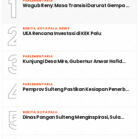
1
PARLEMENTARIA
Wagub Reny: Masa Transisi Darurat Gempa …
2
BERITA
,
KOTA PALU
,
NEWS
UEA Rencana Investasi di KEK Palu
3
PARLEMENTARIA
Kunjungi Desa Mire, Gubernur Anwar Hafid…
4
PARLEMENTARIA
Pemprov Sulteng Pastikan Kesiapan Penerb…
5
BERITA
,
KOTA PALU
Dinas Pangan Sulteng Menginspirasi, Sula…