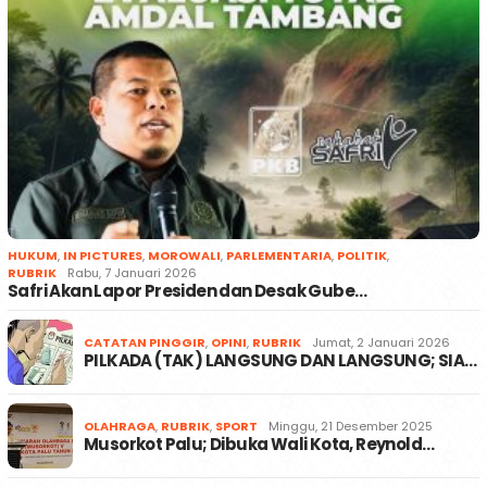
HUKUM
,
IN PICTURES
,
MOROWALI
,
PARLEMENTARIA
,
POLITIK
,
RUBRIK
Rabu, 7 Januari 2026
Safri Akan Lapor Presiden dan Desak Gube…
CATATAN PINGGIR
,
OPINI
,
RUBRIK
Jumat, 2 Januari 2026
PILKADA (TAK) LANGSUNG DAN LANGSUNG; SIA…
OLAHRAGA
,
RUBRIK
,
SPORT
Minggu, 21 Desember 2025
Musorkot Palu; Dibuka Wali Kota, Reynold…