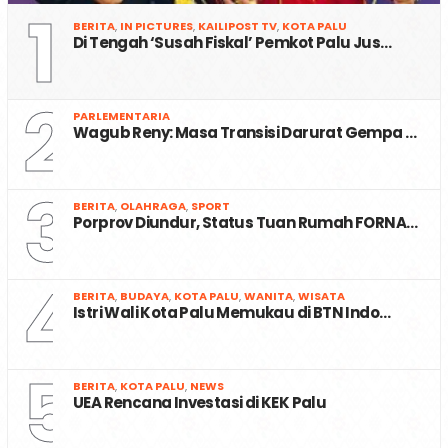
1
BERITA
,
IN PICTURES
,
KAILIPOST TV
,
KOTA PALU
Di Tengah ‘Susah Fiskal’ Pemkot Palu Jus…
2
PARLEMENTARIA
Wagub Reny: Masa Transisi Darurat Gempa …
3
BERITA
,
OLAHRAGA
,
SPORT
Porprov Diundur, Status Tuan Rumah FORNA…
4
BERITA
,
BUDAYA
,
KOTA PALU
,
WANITA
,
WISATA
Istri Wali Kota Palu Memukau di BTN Indo…
5
BERITA
,
KOTA PALU
,
NEWS
UEA Rencana Investasi di KEK Palu