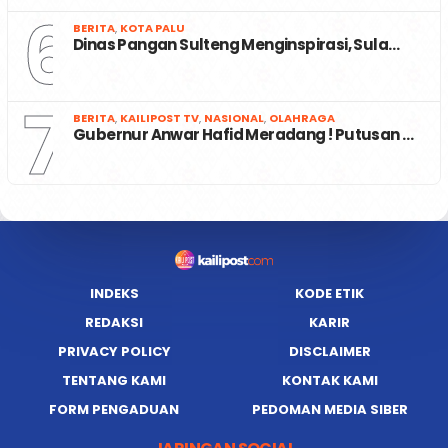
6
BERITA
,
KOTA PALU
Dinas Pangan Sulteng Menginspirasi, Sula…
7
BERITA
,
KAILIPOST TV
,
NASIONAL
,
OLAHRAGA
Gubernur Anwar Hafid Meradang ! Putusan …
INDEKS
KODE ETIK
REDAKSI
KARIR
PRIVACY POLICY
DISCLAIMER
TENTANG KAMI
KONTAK KAMI
FORM PENGADUAN
PEDOMAN MEDIA SIBER