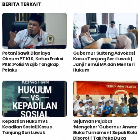
BERITA TERKAIT
Petani Sawit Dianiaya
Gubernur Sulteng Advokasi
Oknum PT KLS, Ketua Fraksi
Kasus Tanjung Sari Luwuk |
PKB : Polisi Wajib Tangkap
Janji Temui MA dan Menteri
Pelaku
Hukum
Kepastian Hukum vs
Sejumlah Pejabat
Keadilan Sosial | Kasus
‘Mengekor’ Gubernur Anwar
Tanjung Sari Luwuk
Buka Turnament Sepak Bola
Disorot | Tak Peka Duka