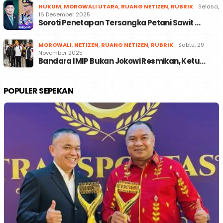
HUKUM
,
MOROWALI UTARA
,
RUANG NETIZEN
,
RUBRIK
Selasa,
16 Desember 2025
Soroti Penetapan Tersangka Petani Sawit …
MOROWALI
,
NETIZEN
,
RUANG NETIZEN
,
RUBRIK
Sabtu, 29
November 2025
Bandara IMIP Bukan Jokowi Resmikan, Ketu…
POPULER SEPEKAN