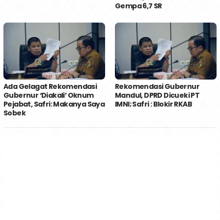
Gempa 6,7 SR
Ada Gelagat Rekomendasi
Rekomendasi Gubernur
Gubernur ‘Diakali’ Oknum
Mandul, DPRD Dicueki PT
Pejabat, Safri: Makanya Saya
IMNI; Safri : Blokir RKAB
Sobek