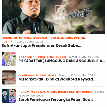
HUKUM
,
IN PICTURES
,
MOROWALI
,
PARLEMENTARIA
,
POLITIK
,
RUBRIK
Rabu, 7 Januari 2026
Safri Akan Lapor Presiden dan Desak Gube…
CATATAN PINGGIR
,
OPINI
,
RUBRIK
Jumat, 2 Januari 2026
PILKADA (TAK) LANGSUNG DAN LANGSUNG; SIA…
OLAHRAGA
,
RUBRIK
,
SPORT
Minggu, 21 Desember 2025
Musorkot Palu; Dibuka Wali Kota, Reynold…
HUKUM
,
MOROWALI UTARA
,
RUANG NETIZEN
,
RUBRIK
Selasa,
16 Desember 2025
Soroti Penetapan Tersangka Petani Sawit …