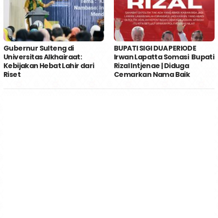
Gubernur Sulteng di
BUPATI SIGI DUA PERIODE
Universitas Alkhairaat:
Irwan Lapatta Somasi Bupati
Kebijakan Hebat Lahir dari
Rizal Intjenae | Diduga
Riset
Cemarkan Nama Baik