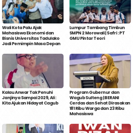
Wali Kota Palu Ajak
Lumpur Tambang Timbun
Mahasiswa Ekonomi dan
SMPN 2 Morowali | Safri : PT
Bisnis Universitas Tadulako
GMU Pintar Teori
Jadi Pemimpin Masa Depan
Kalau Anwar Tak Penuhi
Program Gubernur dan
Janjinya Sampai 2029, Ali :
Wagub Sulteng | BERANI
Kita Ajukan Hidayat Cagub
Cerdas dan Sehat Dirasakan
181 Ribu Warga dan 23 Ribu
Mahasiswa