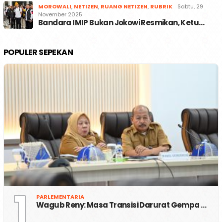
MOROWALI
,
NETIZEN
,
RUANG NETIZEN
,
RUBRIK
Sabtu, 29
November 2025
Bandara IMIP Bukan Jokowi Resmikan, Ketu…
POPULER SEPEKAN
1
PARLEMENTARIA
Wagub Reny: Masa Transisi Darurat Gempa …