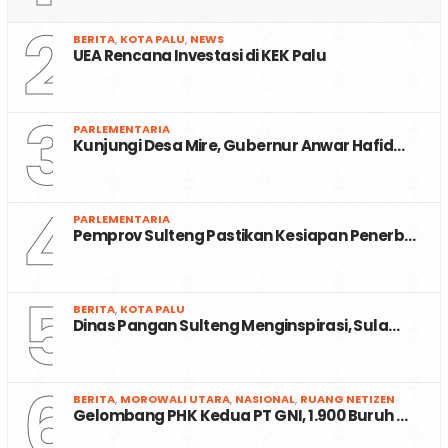
2
BERITA
,
KOTA PALU
,
NEWS
UEA Rencana Investasi di KEK Palu
3
PARLEMENTARIA
Kunjungi Desa Mire, Gubernur Anwar Hafid…
4
PARLEMENTARIA
Pemprov Sulteng Pastikan Kesiapan Penerb…
5
BERITA
,
KOTA PALU
Dinas Pangan Sulteng Menginspirasi, Sula…
6
BERITA
,
MOROWALI UTARA
,
NASIONAL
,
RUANG NETIZEN
Gelombang PHK Kedua PT GNI, 1.900 Buruh …