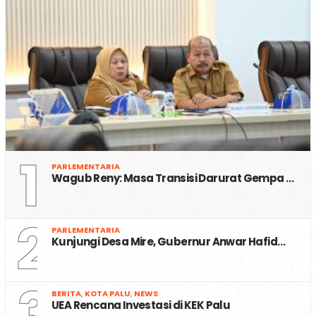
1
PARLEMENTARIA
Wagub Reny: Masa Transisi Darurat Gempa …
2
PARLEMENTARIA
Kunjungi Desa Mire, Gubernur Anwar Hafid…
3
BERITA
,
KOTA PALU
,
NEWS
UEA Rencana Investasi di KEK Palu