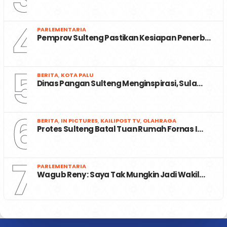
4
PARLEMENTARIA
Pemprov Sulteng Pastikan Kesiapan Penerb…
5
BERITA
,
KOTA PALU
Dinas Pangan Sulteng Menginspirasi, Sula…
6
BERITA
,
IN PICTURES
,
KAILIPOST TV
,
OLAHRAGA
Protes Sulteng Batal Tuan Rumah Fornas I…
7
PARLEMENTARIA
Wagub Reny : Saya Tak Mungkin Jadi Wakil…