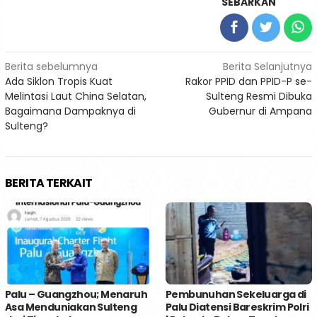
SEBARKAN
Navigasi
Berita sebelumnya
Berita Selanjutnya
Ada Siklon Tropis Kuat
Rakor PPID dan PPID-P se-
pos
Melintasi Laut China Selatan,
Sulteng Resmi Dibuka
Bagaimana Dampaknya di
Gubernur di Ampana
Sulteng?
BERITA TERKAIT
Palu – Guangzhou; Menaruh
Pembunuhan Sekeluarga di
Asa Menduniakan Sulteng
Palu Diatensi Bareskrim Polri