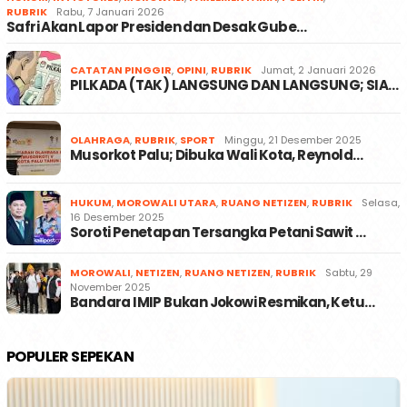
RUBRIK
Rabu, 7 Januari 2026
Safri Akan Lapor Presiden dan Desak Gube…
CATATAN PINGGIR
,
OPINI
,
RUBRIK
Jumat, 2 Januari 2026
PILKADA (TAK) LANGSUNG DAN LANGSUNG; SIA…
OLAHRAGA
,
RUBRIK
,
SPORT
Minggu, 21 Desember 2025
Musorkot Palu; Dibuka Wali Kota, Reynold…
HUKUM
,
MOROWALI UTARA
,
RUANG NETIZEN
,
RUBRIK
Selasa,
16 Desember 2025
Soroti Penetapan Tersangka Petani Sawit …
MOROWALI
,
NETIZEN
,
RUANG NETIZEN
,
RUBRIK
Sabtu, 29
November 2025
Bandara IMIP Bukan Jokowi Resmikan, Ketu…
POPULER SEPEKAN