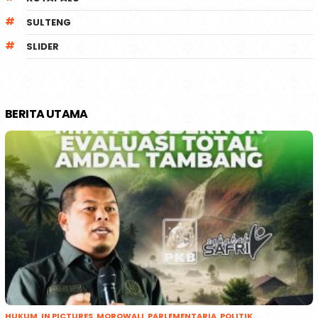
SULTENG
SLIDER
BERITA UTAMA
HUKUM
,
IN PICTURES
,
MOROWALI
,
PARLEMENTARIA
,
POLITIK
,