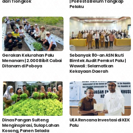
dari Tiongkok
| Polresta Belum Tangkap
Pelaku
Gerakan Kelurahan Palu
Sebanyak 80-an ASN Ikuti
Menanam | 2.000 Bibit Cabai
Bimtek Audit Pemkot Palu |
Ditanam di Poboya
Wawali : Selamatkan
Kekayaan Daerah
Dinas Pangan Sulteng
UEA Rencana Investasi di KEK
Menginspirasi, Sulap Lahan
Palu
Kosong, Panen Selada