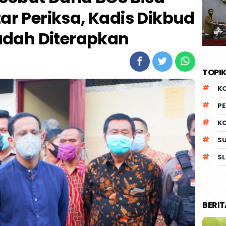
ar Periksa, Kadis Dikbud
udah Diterapkan
TOPIK
K
P
K
S
SL
BERI