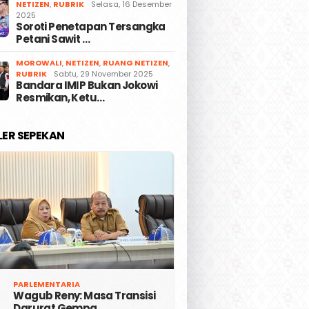
NETIZEN
,
RUBRIK
Selasa, 16 Desember
2025
Soroti Penetapan Tersangka
Petani Sawit …
MOROWALI
,
NETIZEN
,
RUANG NETIZEN
,
RUBRIK
Sabtu, 29 November 2025
Bandara IMIP Bukan Jokowi
Resmikan, Ketu…
LER SEPEKAN
PARLEMENTARIA
Wagub Reny: Masa Transisi
Darurat Gempa …