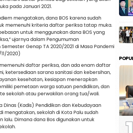
ka pada Januari 2021.
Nadiem mengatakan, dana BOS karena sudah
uk memenuhi kriteria daftar periksa tatap muka.
ebebasan untuk menggunakan dana BOS yang
iksa,” ujarnya dalam Pengumuman
 Semester Genap TA 2020/2021 di Masa Pandemi
/11/2020)
POPU
 memenuhi daftar periksa, dan ada enam daftar
ni, ketersediaan sarana sanitasi dan kebersihan,
layanan kesehatan, kesiapan menerapkan
miliki pemetaan warga satuan pendidikan, dan
 sekolah atau perwakilan orang tua/wali.
a Dinas (Kadis) Pendidikan dan Kebudayaan
adi mengatakan, sekolah di Kota Palu sudah
1
 lalu. Dimana dana Bos digunakan untuk
ekolah.