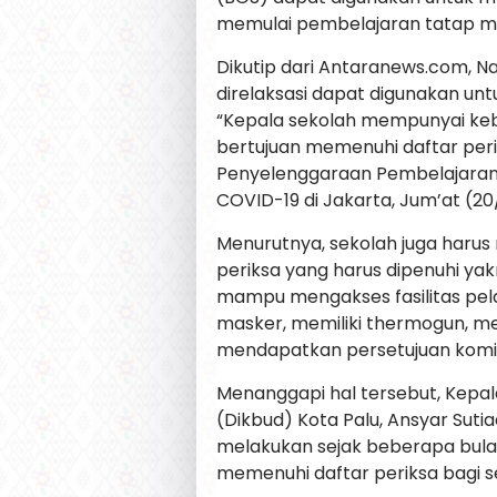
memulai pembelajaran tatap mu
Dikutip dari Antaranews.com, 
direlaksasi dapat digunakan unt
“Kepala sekolah mempunyai k
bertujuan memenuhi daftar per
Penyelenggaraan Pembelajaran
COVID-19 di Jakarta, Jum’at (20
Menurutnya, sekolah juga harus
periksa yang harus dipenuhi yak
mampu mengakses fasilitas pe
masker, memiliki thermogun, me
mendapatkan persetujuan komite
Menanggapi hal tersebut, Kepal
(Dikbud) Kota Palu, Ansyar Suti
melakukan sejak beberapa bulan
memenuhi daftar periksa bagi s