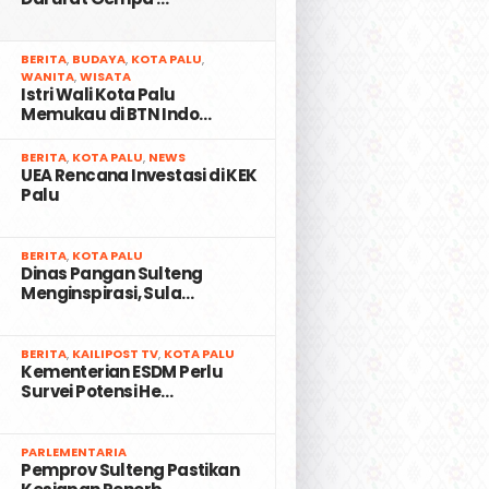
2
BERITA
,
BUDAYA
,
KOTA PALU
,
WANITA
,
WISATA
Istri Wali Kota Palu
Memukau di BTN Indo…
3
BERITA
,
KOTA PALU
,
NEWS
UEA Rencana Investasi di KEK
Palu
4
BERITA
,
KOTA PALU
Dinas Pangan Sulteng
Menginspirasi, Sula…
5
BERITA
,
KAILIPOST TV
,
KOTA PALU
Kementerian ESDM Perlu
Survei Potensi He…
6
PARLEMENTARIA
Pemprov Sulteng Pastikan