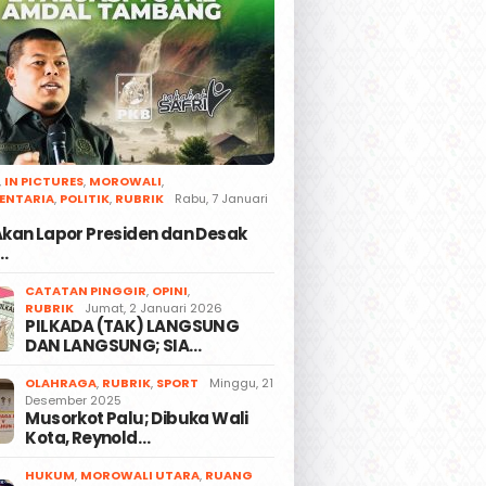
,
IN PICTURES
,
MOROWALI
,
ENTARIA
,
POLITIK
,
RUBRIK
Rabu, 7 Januari
 Akan Lapor Presiden dan Desak
…
CATATAN PINGGIR
,
OPINI
,
RUBRIK
Jumat, 2 Januari 2026
PILKADA (TAK) LANGSUNG
DAN LANGSUNG; SIA…
OLAHRAGA
,
RUBRIK
,
SPORT
Minggu, 21
Desember 2025
Musorkot Palu; Dibuka Wali
Kota, Reynold…
HUKUM
,
MOROWALI UTARA
,
RUANG