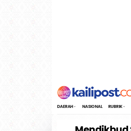
Loncat
tutup
ke
konten
DAERAH
NASIONAL
RUBRIK
Mendikbud 