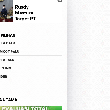
 PILIHAN
OTA PALU
EMKOT PALU
OTAPALU
ULTENG
IDER
TA UTAMA