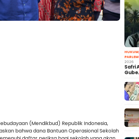
HUKUM
PARLEM
2026
Safri
Gube
Kebudayaan (Mendikbud) Republik Indonesia,
skan bahwa dana Bantuan Operasional Sekolah
emenuhi daftar periksa bagi sekolah yang akan