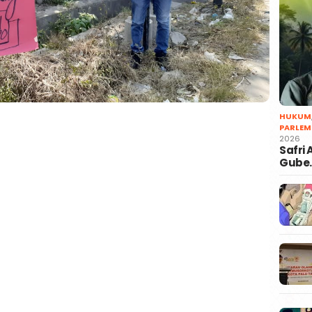
HUKUM
PARLEM
2026
Safri
Gube