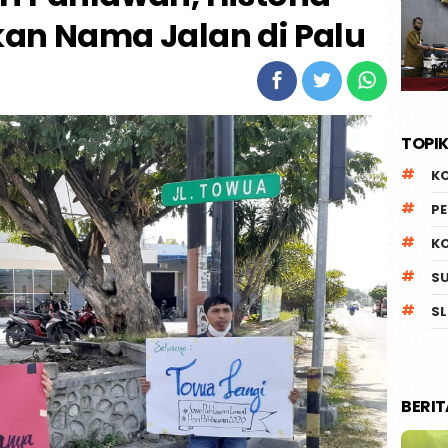
kan Nama Jalan di Palu
TOPIK
K
P
K
S
SL
BERI