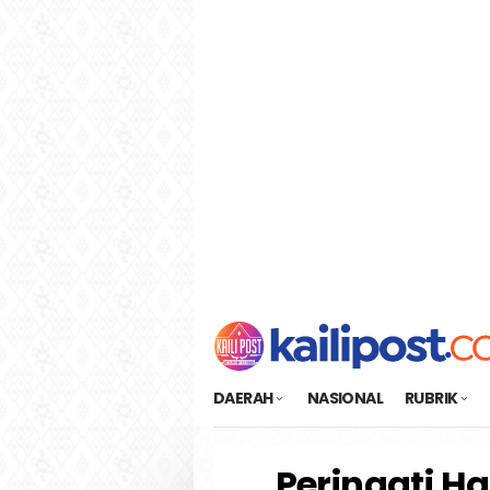
Loncat
tutup
ke
konten
DAERAH
NASIONAL
RUBRIK
Peringati Ha