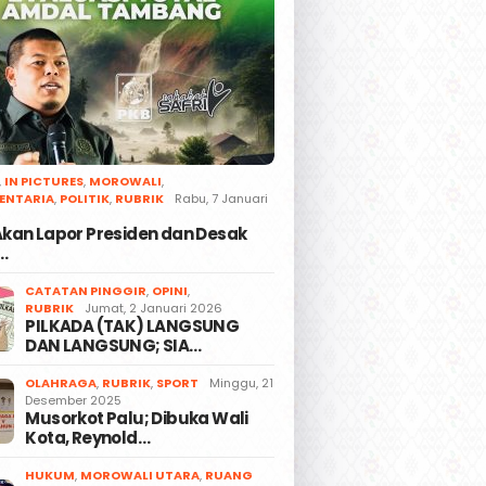
,
IN PICTURES
,
MOROWALI
,
ENTARIA
,
POLITIK
,
RUBRIK
Rabu, 7 Januari
 Akan Lapor Presiden dan Desak
…
CATATAN PINGGIR
,
OPINI
,
RUBRIK
Jumat, 2 Januari 2026
PILKADA (TAK) LANGSUNG
DAN LANGSUNG; SIA…
OLAHRAGA
,
RUBRIK
,
SPORT
Minggu, 21
Desember 2025
Musorkot Palu; Dibuka Wali
Kota, Reynold…
HUKUM
,
MOROWALI UTARA
,
RUANG