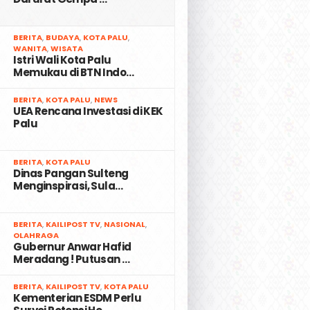
2
BERITA
,
BUDAYA
,
KOTA PALU
,
WANITA
,
WISATA
Istri Wali Kota Palu
Memukau di BTN Indo…
3
BERITA
,
KOTA PALU
,
NEWS
UEA Rencana Investasi di KEK
Palu
4
BERITA
,
KOTA PALU
Dinas Pangan Sulteng
Menginspirasi, Sula…
5
BERITA
,
KAILIPOST TV
,
NASIONAL
,
OLAHRAGA
Gubernur Anwar Hafid
Meradang ! Putusan …
6
BERITA
,
KAILIPOST TV
,
KOTA PALU
Kementerian ESDM Perlu