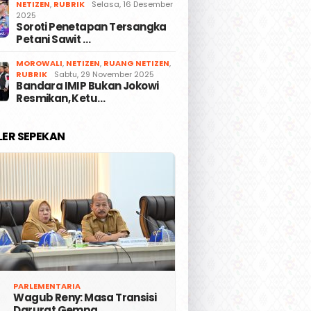
NETIZEN
,
RUBRIK
Selasa, 16 Desember
2025
Soroti Penetapan Tersangka
Petani Sawit …
MOROWALI
,
NETIZEN
,
RUANG NETIZEN
,
RUBRIK
Sabtu, 29 November 2025
Bandara IMIP Bukan Jokowi
Resmikan, Ketu…
LER SEPEKAN
PARLEMENTARIA
Wagub Reny: Masa Transisi
Darurat Gempa …