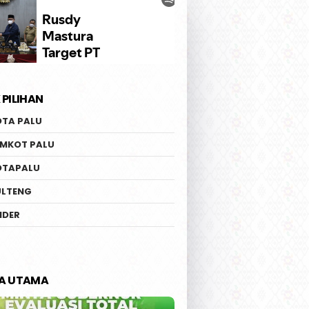
 PILIHAN
OTA PALU
EMKOT PALU
OTAPALU
ULTENG
IDER
TA UTAMA