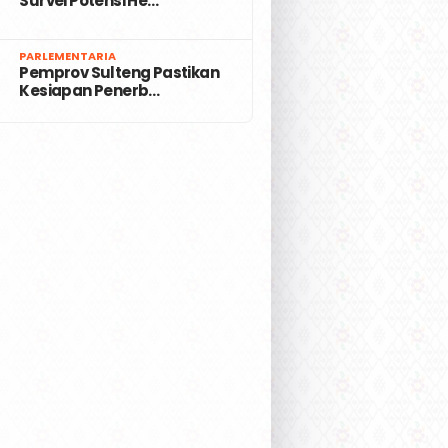
Survei Potensi He…
7
PARLEMENTARIA
Pemprov Sulteng Pastikan
Kesiapan Penerb…