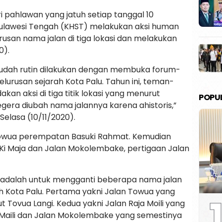
 pahlawan yang jatuh setiap tanggal 10
Sulawesi Tengah (KHST) melakukan aksi human
san nama jalan di tiga lokasi dan melakukan
0).
i sudah rutin dilakukan dengan membuka forum-
elurusan sejarah Kota Palu. Tahun ini, teman-
kan aksi di tiga titik lokasi yang menurut
POPU
gera diubah nama jalannya karena ahistoris,”
Selasa (10/11/2020).
 Towua perempatan Basuki Rahmat. Kemudian
n Ki Maja dan Jalan Mokolembake, pertigaan Jalan
i adalah untuk mengganti beberapa nama jalan
ah Kota Palu. Pertama yakni Jalan Towua yang
1
Tovua Langi. Kedua yakni Jalan Raja Moili yang
 Maili dan Jalan Mokolembake yang semestinya