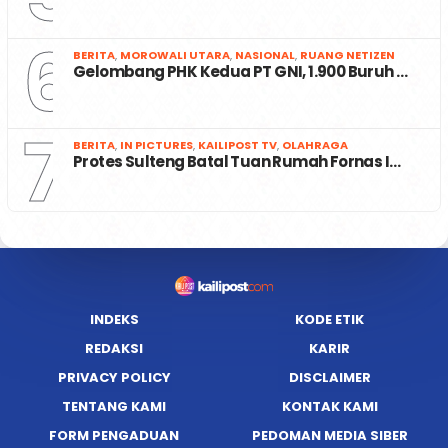
6
BERITA
,
MOROWALI UTARA
,
NASIONAL
,
RUANG NETIZEN
Gelombang PHK Kedua PT GNI, 1.900 Buruh …
7
BERITA
,
IN PICTURES
,
KAILIPOST TV
,
OLAHRAGA
Protes Sulteng Batal Tuan Rumah Fornas I…
INDEKS
KODE ETIK
REDAKSI
KARIR
PRIVACY POLICY
DISCLAIMER
TENTANG KAMI
KONTAK KAMI
FORM PENGADUAN
PEDOMAN MEDIA SIBER