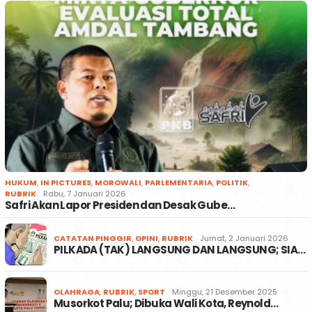
HUKUM
,
IN PICTURES
,
MOROWALI
,
PARLEMENTARIA
,
POLITIK
,
RUBRIK
Rabu, 7 Januari 2026
Safri Akan Lapor Presiden dan Desak Gube…
CATATAN PINGGIR
,
OPINI
,
RUBRIK
Jumat, 2 Januari 2026
PILKADA (TAK) LANGSUNG DAN LANGSUNG; SIA…
OLAHRAGA
,
RUBRIK
,
SPORT
Minggu, 21 Desember 2025
Musorkot Palu; Dibuka Wali Kota, Reynold…