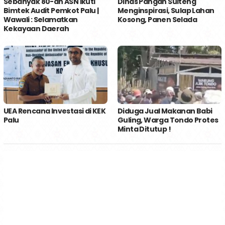
Sebanyak 80-an ASN Ikuti
Dinas Pangan Sulteng
Bimtek Audit Pemkot Palu |
Menginspirasi, Sulap Lahan
Wawali : Selamatkan
Kosong, Panen Selada
Kekayaan Daerah
UEA Rencana Investasi di KEK
Diduga Jual Makanan Babi
Palu
Guling, Warga Tondo Protes
Minta Ditutup !