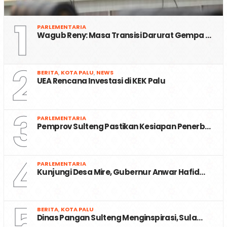
1
PARLEMENTARIA
Wagub Reny: Masa Transisi Darurat Gempa …
2
BERITA
,
KOTA PALU
,
NEWS
UEA Rencana Investasi di KEK Palu
3
PARLEMENTARIA
Pemprov Sulteng Pastikan Kesiapan Penerb…
4
PARLEMENTARIA
Kunjungi Desa Mire, Gubernur Anwar Hafid…
5
BERITA
,
KOTA PALU
Dinas Pangan Sulteng Menginspirasi, Sula…