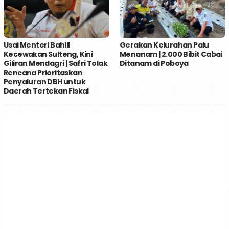
Usai Menteri Bahlil
Gerakan Kelurahan Palu
Kecewakan Sulteng, Kini
Menanam | 2.000 Bibit Cabai
Giliran Mendagri | Safri Tolak
Ditanam di Poboya
Rencana Prioritaskan
Penyaluran DBH untuk
Daerah Tertekan Fiskal