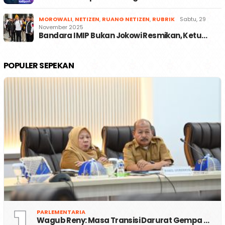
MOROWALI
,
NETIZEN
,
RUANG NETIZEN
,
RUBRIK
Sabtu, 29
November 2025
Bandara IMIP Bukan Jokowi Resmikan, Ketu…
POPULER SEPEKAN
PARLEMENTARIA
Wagub Reny: Masa Transisi Darurat Gempa …