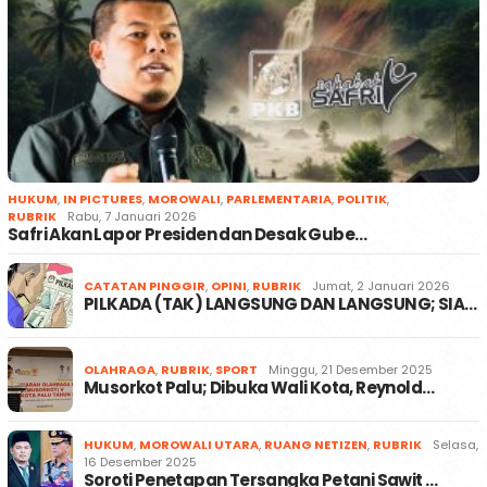
HUKUM
,
IN PICTURES
,
MOROWALI
,
PARLEMENTARIA
,
POLITIK
,
RUBRIK
Rabu, 7 Januari 2026
Safri Akan Lapor Presiden dan Desak Gube…
CATATAN PINGGIR
,
OPINI
,
RUBRIK
Jumat, 2 Januari 2026
PILKADA (TAK) LANGSUNG DAN LANGSUNG; SIA…
OLAHRAGA
,
RUBRIK
,
SPORT
Minggu, 21 Desember 2025
Musorkot Palu; Dibuka Wali Kota, Reynold…
HUKUM
,
MOROWALI UTARA
,
RUANG NETIZEN
,
RUBRIK
Selasa,
16 Desember 2025
Soroti Penetapan Tersangka Petani Sawit …