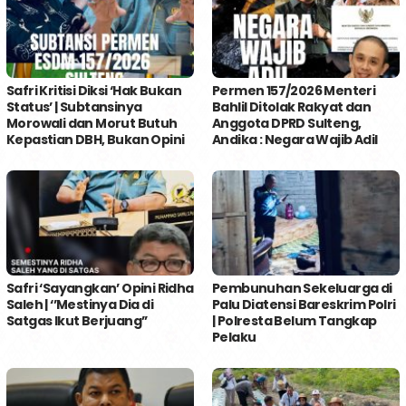
Safri Kritisi Diksi ‘Hak Bukan
Permen 157/2026 Menteri
Status’ | Subtansinya
Bahlil Ditolak Rakyat dan
Morowali dan Morut Butuh
Anggota DPRD Sulteng,
Kepastian DBH, Bukan Opini
Andika : Negara Wajib Adil
Safri ‘Sayangkan’ Opini Ridha
Pembunuhan Sekeluarga di
Saleh | ‘’Mestinya Dia di
Palu Diatensi Bareskrim Polri
Satgas Ikut Berjuang’’
| Polresta Belum Tangkap
Pelaku