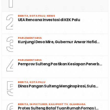
1
2
BERITA
,
KOTA PALU
,
NEWS
UEA Rencana Investasi di KEK Palu
3
PARLEMENTARIA
Kunjungi Desa Mire, Gubernur Anwar Hafid…
4
PARLEMENTARIA
Pemprov Sulteng Pastikan Kesiapan Penerb…
5
BERITA
,
KOTA PALU
Dinas Pangan Sulteng Menginspirasi, Sula…
BERITA
,
IN PICTURES
,
KAILIPOST TV
,
OLAHRAGA
Protes Sulteng Batal Tuan Rumah Fornas I…