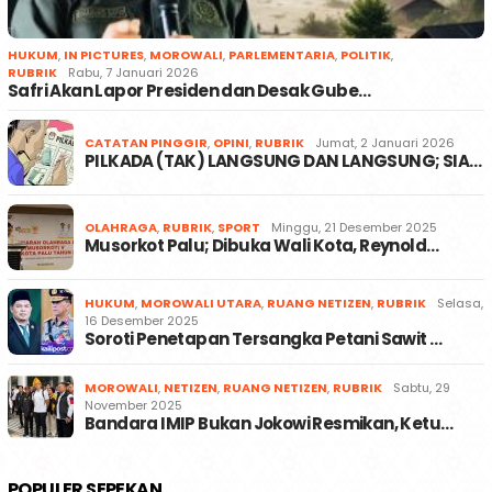
HUKUM
,
IN PICTURES
,
MOROWALI
,
PARLEMENTARIA
,
POLITIK
,
RUBRIK
Rabu, 7 Januari 2026
Safri Akan Lapor Presiden dan Desak Gube…
CATATAN PINGGIR
,
OPINI
,
RUBRIK
Jumat, 2 Januari 2026
PILKADA (TAK) LANGSUNG DAN LANGSUNG; SIA…
OLAHRAGA
,
RUBRIK
,
SPORT
Minggu, 21 Desember 2025
Musorkot Palu; Dibuka Wali Kota, Reynold…
HUKUM
,
MOROWALI UTARA
,
RUANG NETIZEN
,
RUBRIK
Selasa,
16 Desember 2025
Soroti Penetapan Tersangka Petani Sawit …
MOROWALI
,
NETIZEN
,
RUANG NETIZEN
,
RUBRIK
Sabtu, 29
November 2025
Bandara IMIP Bukan Jokowi Resmikan, Ketu…
POPULER SEPEKAN