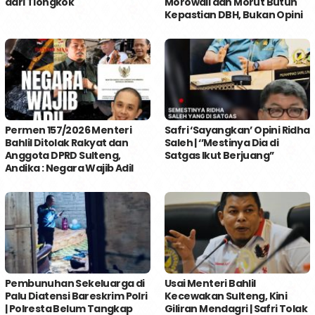
dari Tiongkok
Morowali dan Morut Butuh
Kepastian DBH, Bukan Opini
Permen 157/2026 Menteri
Safri ‘Sayangkan’ Opini Ridha
Bahlil Ditolak Rakyat dan
Saleh | ‘’Mestinya Dia di
Anggota DPRD Sulteng,
Satgas Ikut Berjuang’’
Andika : Negara Wajib Adil
Pembunuhan Sekeluarga di
Usai Menteri Bahlil
Palu Diatensi Bareskrim Polri
Kecewakan Sulteng, Kini
| Polresta Belum Tangkap
Giliran Mendagri | Safri Tolak