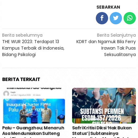
SEBARKAN
Navigasi
Berita sebelumnya
Berita Selanjutnya
THE WUR 2023: Terdapat 13
KDRT dan Ngamuk Bila Ferry
pos
Kampus Terbaik di Indonesia,
Irawan Tak Puas
Bidang Psikologi
Seksualitasnya
BERITA TERKAIT
Palu – Guangzhou; Menaruh
Safri Kritisi Diksi ‘Hak Bukan
Asa Menduniakan Sulteng
Status’ | Subtansinya