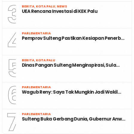
3
BERITA
,
KOTA PALU
,
NEWS
UEA Rencana Investasi di KEK Palu
4
PARLEMENTARIA
Pemprov Sulteng Pastikan Kesiapan Penerb…
5
BERITA
,
KOTA PALU
Dinas Pangan Sulteng Menginspirasi, Sula…
6
PARLEMENTARIA
Wagub Reny : Saya Tak Mungkin Jadi Wakil…
7
PARLEMENTARIA
Sulteng Buka Gerbang Dunia, Gubernur Anw…