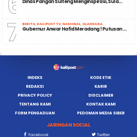
6
Dinas Pangan Sulteng Menginspirasi, Sula…
7
BERITA
,
KAILIPOST TV
,
NASIONAL
,
OLAHRAGA
Gubernur Anwar Hafid Meradang ! Putusan …
INDEKS
KODE ETIK
REDAKSI
KARIR
PRIVACY POLICY
DISCLAIMER
TENTANG KAMI
KONTAK KAMI
FORM PENGADUAN
PEDOMAN MEDIA SIBER
JARINGAN SOCIAL
Facebook
Twitter