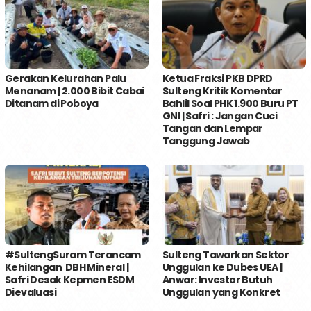
Gerakan Kelurahan Palu
Ketua Fraksi PKB DPRD
Menanam | 2.000 Bibit Cabai
Sulteng Kritik Komentar
Ditanam di Poboya
Bahlil Soal PHK 1.900 Buru PT
GNI | Safri : Jangan Cuci
Tangan dan Lempar
Tanggung Jawab
#SultengSuram Terancam
Sulteng Tawarkan Sektor
Kehilangan DBH Mineral |
Unggulan ke Dubes UEA |
Safri Desak Kepmen ESDM
Anwar: Investor Butuh
Dievaluasi
Unggulan yang Konkret