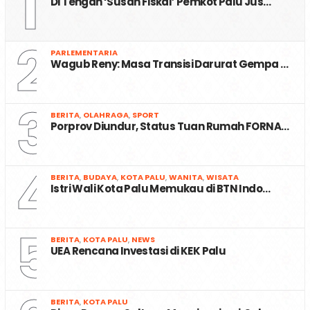
1
Di Tengah ‘Susah Fiskal’ Pemkot Palu Jus…
2
PARLEMENTARIA
Wagub Reny: Masa Transisi Darurat Gempa …
3
BERITA
,
OLAHRAGA
,
SPORT
Porprov Diundur, Status Tuan Rumah FORNA…
4
BERITA
,
BUDAYA
,
KOTA PALU
,
WANITA
,
WISATA
Istri Wali Kota Palu Memukau di BTN Indo…
5
BERITA
,
KOTA PALU
,
NEWS
UEA Rencana Investasi di KEK Palu
BERITA
,
KOTA PALU