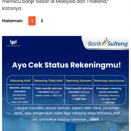
memicu banjir besar di Malaysia dan Thailand,”
katanya.
Halaman:
1
2