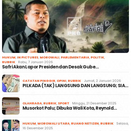
HUKUM
,
IN PICTURES
,
MOROWALI
,
PARLEMENTARIA
,
POLITIK
,
RUBRIK
Rabu, 7 Januari 2026
Safri Akan Lapor Presiden dan Desak Gube…
CATATAN PINGGIR
,
OPINI
,
RUBRIK
Jumat, 2 Januari 2026
PILKADA (TAK) LANGSUNG DAN LANGSUNG; SIA…
OLAHRAGA
,
RUBRIK
,
SPORT
Minggu, 21 Desember 2025
Musorkot Palu; Dibuka Wali Kota, Reynold…
HUKUM
,
MOROWALI UTARA
,
RUANG NETIZEN
,
RUBRIK
Selasa,
16 Desember 2025