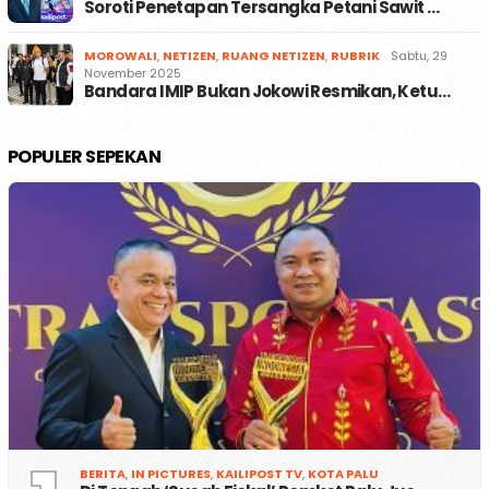
Soroti Penetapan Tersangka Petani Sawit …
MOROWALI
,
NETIZEN
,
RUANG NETIZEN
,
RUBRIK
Sabtu, 29
November 2025
Bandara IMIP Bukan Jokowi Resmikan, Ketu…
POPULER SEPEKAN
BERITA
,
IN PICTURES
,
KAILIPOST TV
,
KOTA PALU