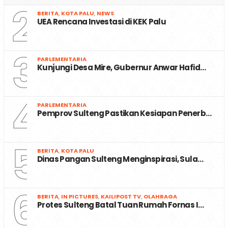
2
BERITA
,
KOTA PALU
,
NEWS
UEA Rencana Investasi di KEK Palu
3
PARLEMENTARIA
Kunjungi Desa Mire, Gubernur Anwar Hafid…
4
PARLEMENTARIA
Pemprov Sulteng Pastikan Kesiapan Penerb…
5
BERITA
,
KOTA PALU
Dinas Pangan Sulteng Menginspirasi, Sula…
6
BERITA
,
IN PICTURES
,
KAILIPOST TV
,
OLAHRAGA
Protes Sulteng Batal Tuan Rumah Fornas I…