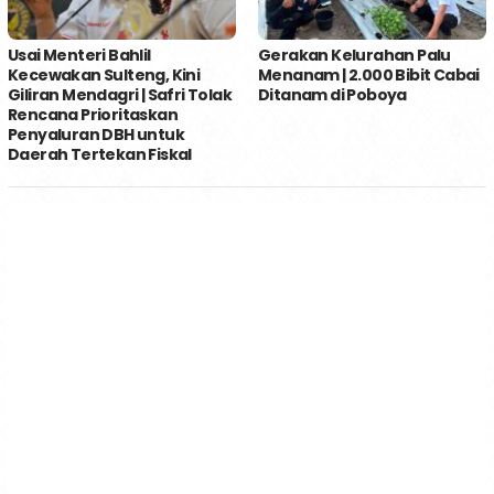
Usai Menteri Bahlil
Gerakan Kelurahan Palu
Kecewakan Sulteng, Kini
Menanam | 2.000 Bibit Cabai
Giliran Mendagri | Safri Tolak
Ditanam di Poboya
Rencana Prioritaskan
Penyaluran DBH untuk
Daerah Tertekan Fiskal