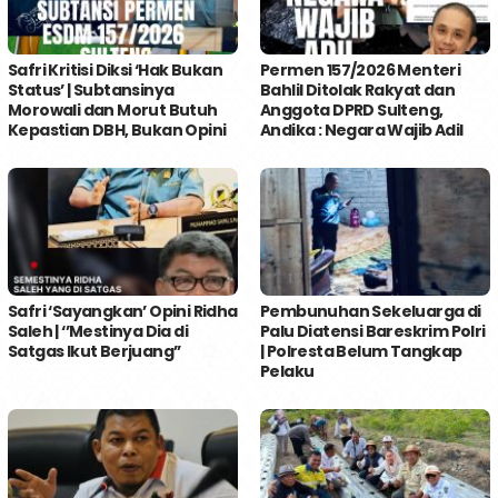
Safri Kritisi Diksi ‘Hak Bukan
Permen 157/2026 Menteri
Status’ | Subtansinya
Bahlil Ditolak Rakyat dan
Morowali dan Morut Butuh
Anggota DPRD Sulteng,
Kepastian DBH, Bukan Opini
Andika : Negara Wajib Adil
Safri ‘Sayangkan’ Opini Ridha
Pembunuhan Sekeluarga di
Saleh | ‘’Mestinya Dia di
Palu Diatensi Bareskrim Polri
Satgas Ikut Berjuang’’
| Polresta Belum Tangkap
Pelaku