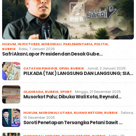
HUKUM
,
IN PICTURES
,
MOROWALI
,
PARLEMENTARIA
,
POLITIK
,
RUBRIK
Rabu, 7 Januari 2026
Safri Akan Lapor Presiden dan Desak Gube…
CATATAN PINGGIR
,
OPINI
,
RUBRIK
Jumat, 2 Januari 2026
PILKADA (TAK) LANGSUNG DAN LANGSUNG; SIA…
OLAHRAGA
,
RUBRIK
,
SPORT
Minggu, 21 Desember 2025
Musorkot Palu; Dibuka Wali Kota, Reynold…
HUKUM
,
MOROWALI UTARA
,
RUANG NETIZEN
,
RUBRIK
Selasa,
16 Desember 2025
Soroti Penetapan Tersangka Petani Sawit …