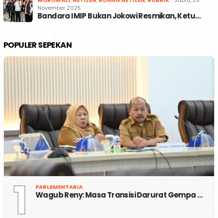
MOROWALI
,
NETIZEN
,
RUANG NETIZEN
,
RUBRIK
Sabtu, 29
November 2025
Bandara IMIP Bukan Jokowi Resmikan, Ketu…
POPULER SEPEKAN
1
PARLEMENTARIA
Wagub Reny: Masa Transisi Darurat Gempa …