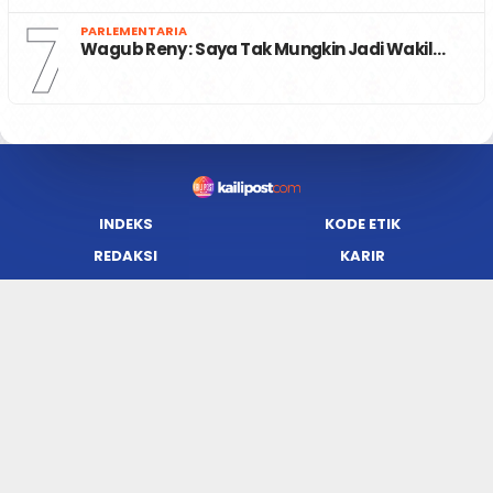
7
PARLEMENTARIA
Wagub Reny : Saya Tak Mungkin Jadi Wakil…
INDEKS
KODE ETIK
REDAKSI
KARIR
PRIVACY POLICY
DISCLAIMER
TENTANG KAMI
KONTAK KAMI
FORM PENGADUAN
PEDOMAN MEDIA SIBER
JARINGAN SOCIAL
Facebook
Twitter
WordPress
Instagram