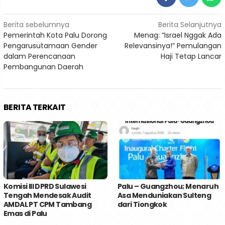
Navigasi
Berita sebelumnya
Berita Selanjutnya
Pemerintah Kota Palu Dorong
Menag: “Israel Nggak Ada
pos
Pengarusutamaan Gender
Relevansinya!” Pemulangan
dalam Perencanaan
Haji Tetap Lancar
Pembangunan Daerah
BERITA TERKAIT
Komisi III DPRD Sulawesi
Palu – Guangzhou; Menaruh
Tengah Mendesak Audit
Asa Menduniakan Sulteng
AMDAL PT CPM Tambang
dari Tiongkok
Emas di Palu