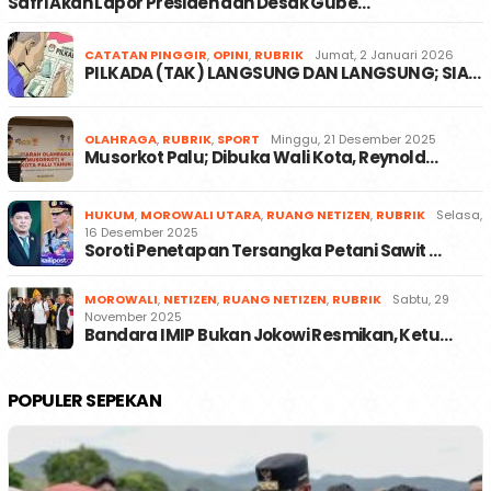
Safri Akan Lapor Presiden dan Desak Gube…
CATATAN PINGGIR
,
OPINI
,
RUBRIK
Jumat, 2 Januari 2026
PILKADA (TAK) LANGSUNG DAN LANGSUNG; SIA…
OLAHRAGA
,
RUBRIK
,
SPORT
Minggu, 21 Desember 2025
Musorkot Palu; Dibuka Wali Kota, Reynold…
HUKUM
,
MOROWALI UTARA
,
RUANG NETIZEN
,
RUBRIK
Selasa,
16 Desember 2025
Soroti Penetapan Tersangka Petani Sawit …
MOROWALI
,
NETIZEN
,
RUANG NETIZEN
,
RUBRIK
Sabtu, 29
November 2025
Bandara IMIP Bukan Jokowi Resmikan, Ketu…
POPULER SEPEKAN