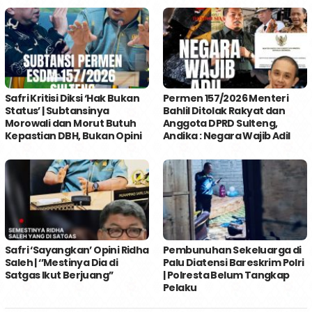
Safri Kritisi Diksi ‘Hak Bukan
Permen 157/2026 Menteri
Status’ | Subtansinya
Bahlil Ditolak Rakyat dan
Morowali dan Morut Butuh
Anggota DPRD Sulteng,
Kepastian DBH, Bukan Opini
Andika : Negara Wajib Adil
Safri ‘Sayangkan’ Opini Ridha
Pembunuhan Sekeluarga di
Saleh | ‘’Mestinya Dia di
Palu Diatensi Bareskrim Polri
Satgas Ikut Berjuang’’
| Polresta Belum Tangkap
Pelaku