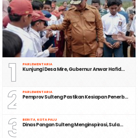
1
PARLEMENTARIA
Kunjungi Desa Mire, Gubernur Anwar Hafid…
2
PARLEMENTARIA
Pemprov Sulteng Pastikan Kesiapan Penerb…
3
BERITA
,
KOTA PALU
Dinas Pangan Sulteng Menginspirasi, Sula…