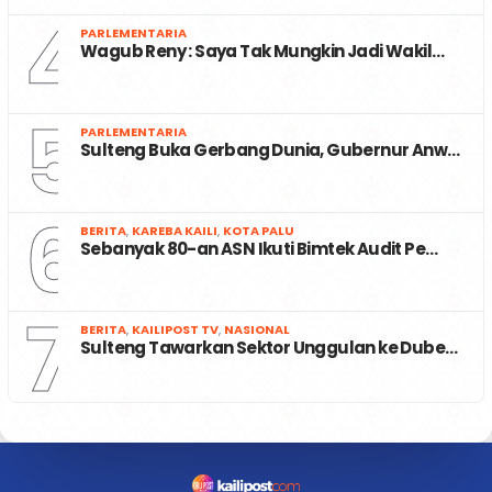
4
PARLEMENTARIA
Wagub Reny : Saya Tak Mungkin Jadi Wakil…
5
PARLEMENTARIA
Sulteng Buka Gerbang Dunia, Gubernur Anw…
6
BERITA
,
KAREBA KAILI
,
KOTA PALU
Sebanyak 80-an ASN Ikuti Bimtek Audit Pe…
7
BERITA
,
KAILIPOST TV
,
NASIONAL
Sulteng Tawarkan Sektor Unggulan ke Dube…