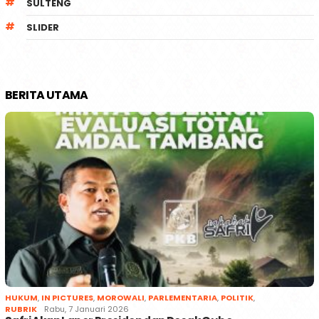
SULTENG
SLIDER
BERITA UTAMA
HUKUM
,
IN PICTURES
,
MOROWALI
,
PARLEMENTARIA
,
POLITIK
,
RUBRIK
Rabu, 7 Januari 2026