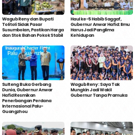
Wagub Reny dan Bupati
Haul ke-5 Habib Saggaf,
Tolitoli Sidak Pasar
Gubernur Anwar Hafid: Ilmu
Susumbolan, Pastikan Harga
Harus Jadi Panglima
dan Stok Bahan Pokok Stabil
Kehidupan
Sulteng Buka Gerbang
Wagub Reny : Saya Tak
Dunia, Gubernur Anwar
Mungkin Jadi Wakil
Hafid Resmikan
Gubernur Tanpa Pramuka
Penerbangan Perdana
Internasional Palu-
Guangzhou