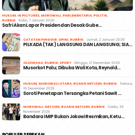
HUKUM
,
IN PICTURES
,
MOROWALI
,
PARLEMENTARIA
,
POLITIK
,
RUBRIK
Rabu, 7 Januari 2026
Safri Akan Lapor Presiden dan Desak Gube…
CATATAN PINGGIR
,
OPINI
,
RUBRIK
Jumat, 2 Januari 2026
PILKADA (TAK) LANGSUNG DAN LANGSUNG; SIA…
OLAHRAGA
,
RUBRIK
,
SPORT
Minggu, 21 Desember 2025
Musorkot Palu; Dibuka Wali Kota, Reynold…
HUKUM
,
MOROWALI UTARA
,
RUANG NETIZEN
,
RUBRIK
Selasa,
16 Desember 2025
Soroti Penetapan Tersangka Petani Sawit …
MOROWALI
,
NETIZEN
,
RUANG NETIZEN
,
RUBRIK
Sabtu, 29
November 2025
Bandara IMIP Bukan Jokowi Resmikan, Ketu…
POPULER SEPEKAN