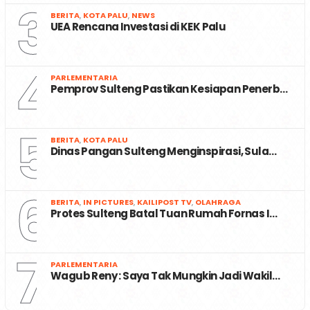
3
BERITA
,
KOTA PALU
,
NEWS
UEA Rencana Investasi di KEK Palu
4
PARLEMENTARIA
Pemprov Sulteng Pastikan Kesiapan Penerb…
5
BERITA
,
KOTA PALU
Dinas Pangan Sulteng Menginspirasi, Sula…
6
BERITA
,
IN PICTURES
,
KAILIPOST TV
,
OLAHRAGA
Protes Sulteng Batal Tuan Rumah Fornas I…
7
PARLEMENTARIA
Wagub Reny : Saya Tak Mungkin Jadi Wakil…