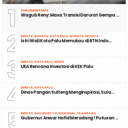
1
PARLEMENTARIA
Wagub Reny: Masa Transisi Darurat Gempa …
2
BERITA
,
BUDAYA
,
KOTA PALU
,
WANITA
,
WISATA
Istri Wali Kota Palu Memukau di BTN Indo…
3
BERITA
,
KOTA PALU
,
NEWS
UEA Rencana Investasi di KEK Palu
4
BERITA
,
KOTA PALU
Dinas Pangan Sulteng Menginspirasi, Sula…
5
BERITA
,
KAILIPOST TV
,
NASIONAL
,
OLAHRAGA
Gubernur Anwar Hafid Meradang ! Putusan …