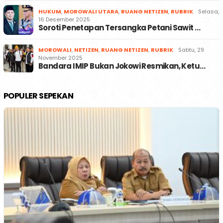
HUKUM
,
MOROWALI UTARA
,
RUANG NETIZEN
,
RUBRIK
Selasa,
16 Desember 2025
Soroti Penetapan Tersangka Petani Sawit …
MOROWALI
,
NETIZEN
,
RUANG NETIZEN
,
RUBRIK
Sabtu, 29
November 2025
Bandara IMIP Bukan Jokowi Resmikan, Ketu…
POPULER SEPEKAN