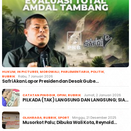
HUKUM
,
IN PICTURES
,
MOROWALI
,
PARLEMENTARIA
,
POLITIK
,
RUBRIK
Rabu, 7 Januari 2026
Safri Akan Lapor Presiden dan Desak Gube…
CATATAN PINGGIR
,
OPINI
,
RUBRIK
Jumat, 2 Januari 2026
PILKADA (TAK) LANGSUNG DAN LANGSUNG; SIA…
OLAHRAGA
,
RUBRIK
,
SPORT
Minggu, 21 Desember 2025
Musorkot Palu; Dibuka Wali Kota, Reynold…