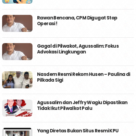
Rawan Bencana, CPM Digugat Stop
Operasi !
Gagal di Pilwakot, Agussalim: Fokus
Advokasi Lingkungan
Nasdem Resmi Rekom Husen – Paulina di
Pilkada Sigi
Agussalim dan Jeffry Wagiu Dipastikan
Tidak Ikut Pilwalkot Palu
Yang Diretas Bukan Situs Resmi KPU