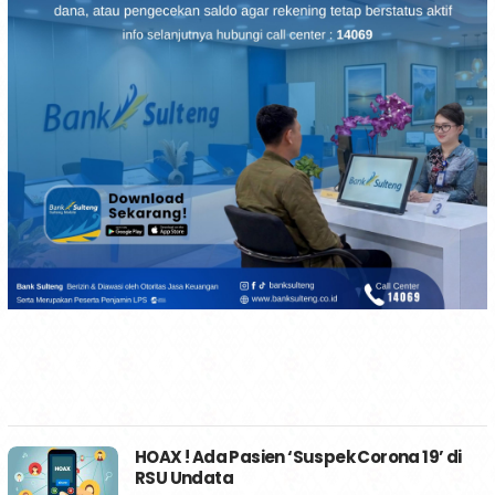
HOAX ! Ada Pasien ‘Suspek Corona 19’ di
RSU Undata