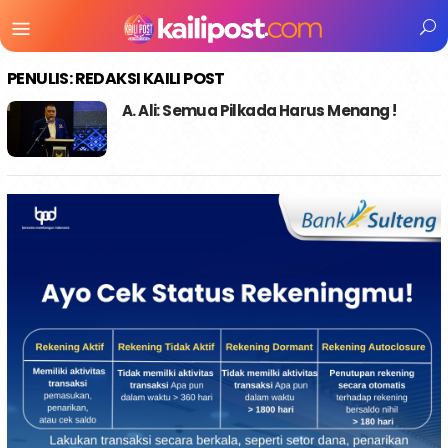
Menu
Mobile
PENULIS:
REDAKSI KAILI POST
A. Ali: Semua Pilkada Harus Menang !