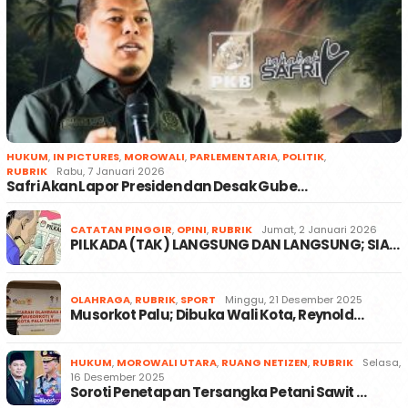
HUKUM
,
IN PICTURES
,
MOROWALI
,
PARLEMENTARIA
,
POLITIK
,
RUBRIK
Rabu, 7 Januari 2026
Safri Akan Lapor Presiden dan Desak Gube…
CATATAN PINGGIR
,
OPINI
,
RUBRIK
Jumat, 2 Januari 2026
PILKADA (TAK) LANGSUNG DAN LANGSUNG; SIA…
OLAHRAGA
,
RUBRIK
,
SPORT
Minggu, 21 Desember 2025
Musorkot Palu; Dibuka Wali Kota, Reynold…
HUKUM
,
MOROWALI UTARA
,
RUANG NETIZEN
,
RUBRIK
Selasa,
16 Desember 2025
Soroti Penetapan Tersangka Petani Sawit …