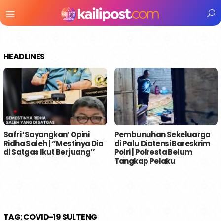
Menu
Mobile
HEADLINES
Safri ‘Sayangkan’ Opini
Pembunuhan Sekeluarga
Ridha Saleh | ‘’Mestinya Dia
di Palu Diatensi Bareskrim
di Satgas Ikut Berjuang’’
Polri | Polresta Belum
Tangkap Pelaku
TAG:
COVID-19 SULTENG