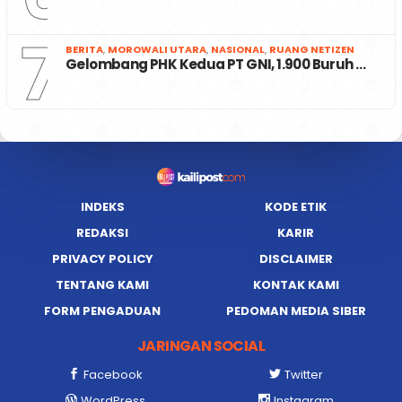
7
BERITA
,
MOROWALI UTARA
,
NASIONAL
,
RUANG NETIZEN
Gelombang PHK Kedua PT GNI, 1.900 Buruh …
INDEKS
KODE ETIK
REDAKSI
KARIR
PRIVACY POLICY
DISCLAIMER
TENTANG KAMI
KONTAK KAMI
FORM PENGADUAN
PEDOMAN MEDIA SIBER
JARINGAN SOCIAL
Facebook
Twitter
WordPress
Instagram