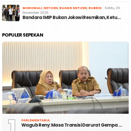
MOROWALI
,
NETIZEN
,
RUANG NETIZEN
,
RUBRIK
Sabtu, 29
November 2025
Bandara IMIP Bukan Jokowi Resmikan, Ketu…
POPULER SEPEKAN
1
PARLEMENTARIA
Wagub Reny: Masa Transisi Darurat Gempa …