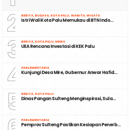
2
BERITA
,
BUDAYA
,
KOTA PALU
,
WANITA
,
WISATA
Istri Wali Kota Palu Memukau di BTN Indo…
3
BERITA
,
KOTA PALU
,
NEWS
UEA Rencana Investasi di KEK Palu
4
PARLEMENTARIA
Kunjungi Desa Mire, Gubernur Anwar Hafid…
5
BERITA
,
KOTA PALU
Dinas Pangan Sulteng Menginspirasi, Sula…
6
PARLEMENTARIA
Pemprov Sulteng Pastikan Kesiapan Penerb…