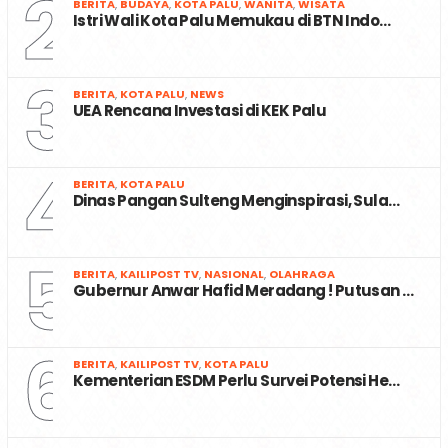
2
BERITA
,
BUDAYA
,
KOTA PALU
,
WANITA
,
WISATA
Istri Wali Kota Palu Memukau di BTN Indo…
3
BERITA
,
KOTA PALU
,
NEWS
UEA Rencana Investasi di KEK Palu
4
BERITA
,
KOTA PALU
Dinas Pangan Sulteng Menginspirasi, Sula…
5
BERITA
,
KAILIPOST TV
,
NASIONAL
,
OLAHRAGA
Gubernur Anwar Hafid Meradang ! Putusan …
6
BERITA
,
KAILIPOST TV
,
KOTA PALU
Kementerian ESDM Perlu Survei Potensi He…