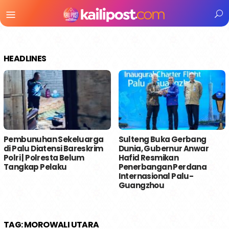
Menu
Mobile
HEADLINES
Pembunuhan Sekeluarga
Sulteng Buka Gerbang
di Palu Diatensi Bareskrim
Dunia, Gubernur Anwar
Polri | Polresta Belum
Hafid Resmikan
Tangkap Pelaku
Penerbangan Perdana
Internasional Palu-
Guangzhou
TAG:
MOROWALI UTARA