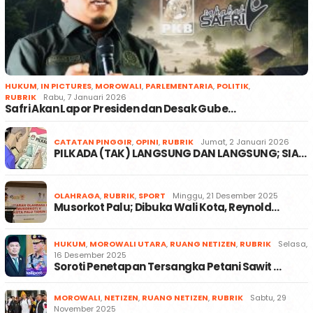
HUKUM
,
IN PICTURES
,
MOROWALI
,
PARLEMENTARIA
,
POLITIK
,
RUBRIK
Rabu, 7 Januari 2026
Safri Akan Lapor Presiden dan Desak Gube…
CATATAN PINGGIR
,
OPINI
,
RUBRIK
Jumat, 2 Januari 2026
PILKADA (TAK) LANGSUNG DAN LANGSUNG; SIA…
OLAHRAGA
,
RUBRIK
,
SPORT
Minggu, 21 Desember 2025
Musorkot Palu; Dibuka Wali Kota, Reynold…
HUKUM
,
MOROWALI UTARA
,
RUANG NETIZEN
,
RUBRIK
Selasa,
16 Desember 2025
Soroti Penetapan Tersangka Petani Sawit …
MOROWALI
,
NETIZEN
,
RUANG NETIZEN
,
RUBRIK
Sabtu, 29
November 2025