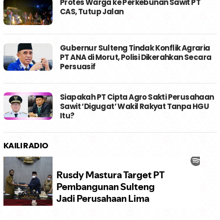
Protes Warga ke Perkebunan Sawit PT
CAS, Tutup Jalan
Gubernur Sulteng Tindak Konflik Agraria
PT ANA di Morut, Polisi Dikerahkan Secara
Persuasif
Siapakah PT Cipta Agro Sakti Perusahaan
Sawit ‘Digugat’ Wakil Rakyat Tanpa HGU
Itu?
KAILI RADIO