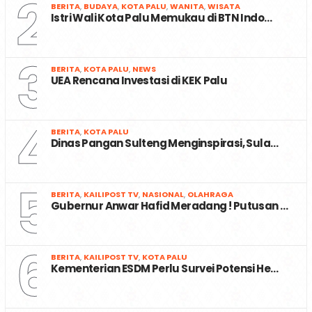
2
BERITA
,
BUDAYA
,
KOTA PALU
,
WANITA
,
WISATA
Istri Wali Kota Palu Memukau di BTN Indo…
3
BERITA
,
KOTA PALU
,
NEWS
UEA Rencana Investasi di KEK Palu
4
BERITA
,
KOTA PALU
Dinas Pangan Sulteng Menginspirasi, Sula…
5
BERITA
,
KAILIPOST TV
,
NASIONAL
,
OLAHRAGA
Gubernur Anwar Hafid Meradang ! Putusan …
6
BERITA
,
KAILIPOST TV
,
KOTA PALU
Kementerian ESDM Perlu Survei Potensi He…