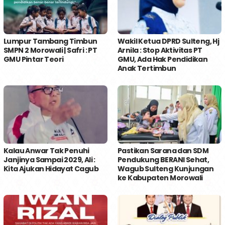
Lumpur Tambang Timbun
Wakil Ketua DPRD Sulteng, Hj
SMPN 2 Morowali | Safri : PT
Arnila : Stop Aktivitas PT
GMU Pintar Teori
GMU, Ada Hak Pendidikan
Anak Tertimbun
Kalau Anwar Tak Penuhi
Pastikan Sarana dan SDM
Janjinya Sampai 2029, Ali :
Pendukung BERANI Sehat,
Kita Ajukan Hidayat Cagub
Wagub Sulteng Kunjungan
ke Kabupaten Morowali