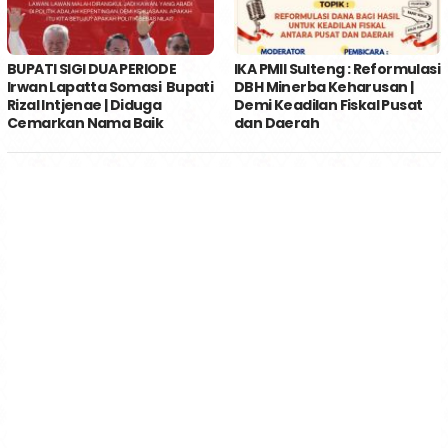
BUPATI SIGI DUA PERIODE
IKA PMII Sulteng : Reformulasi
Irwan Lapatta Somasi Bupati
DBH Minerba Keharusan |
Rizal Intjenae | Diduga
Demi Keadilan Fiskal Pusat
Cemarkan Nama Baik
dan Daerah