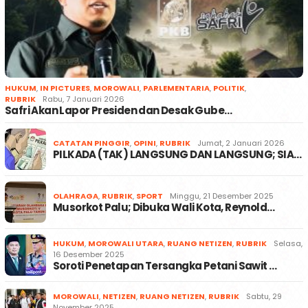
HUKUM
,
IN PICTURES
,
MOROWALI
,
PARLEMENTARIA
,
POLITIK
,
RUBRIK
Rabu, 7 Januari 2026
Safri Akan Lapor Presiden dan Desak Gube…
CATATAN PINGGIR
,
OPINI
,
RUBRIK
Jumat, 2 Januari 2026
PILKADA (TAK) LANGSUNG DAN LANGSUNG; SIA…
OLAHRAGA
,
RUBRIK
,
SPORT
Minggu, 21 Desember 2025
Musorkot Palu; Dibuka Wali Kota, Reynold…
HUKUM
,
MOROWALI UTARA
,
RUANG NETIZEN
,
RUBRIK
Selasa,
16 Desember 2025
Soroti Penetapan Tersangka Petani Sawit …
MOROWALI
,
NETIZEN
,
RUANG NETIZEN
,
RUBRIK
Sabtu, 29
November 2025