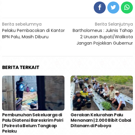
Navigasi
Berita sebelumnya
Berita Selanjutnya
Pelaku Pembacokan di Kantor
Bartholomeus : Juknis Tahap
pos
BPN Palu, Masih Diburu
2 Urusan Bupati/Walikota
Jangan Pojokkan Gubernur
BERITA TERKAIT
Pembunuhan Sekeluarga di
Gerakan Kelurahan Palu
Palu Diatensi Bareskrim Polri
Menanam | 2.000 Bibit Cabai
| Polresta Belum Tangkap
Ditanam di Poboya
Pelaku