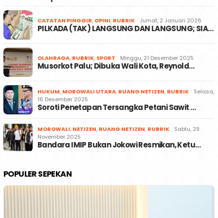
CATATAN PINGGIR
,
OPINI
,
RUBRIK
Jumat, 2 Januari 2026
PILKADA (TAK) LANGSUNG DAN LANGSUNG; SIA…
OLAHRAGA
,
RUBRIK
,
SPORT
Minggu, 21 Desember 2025
Musorkot Palu; Dibuka Wali Kota, Reynold…
HUKUM
,
MOROWALI UTARA
,
RUANG NETIZEN
,
RUBRIK
Selasa,
16 Desember 2025
Soroti Penetapan Tersangka Petani Sawit …
MOROWALI
,
NETIZEN
,
RUANG NETIZEN
,
RUBRIK
Sabtu, 29
November 2025
Bandara IMIP Bukan Jokowi Resmikan, Ketu…
POPULER SEPEKAN