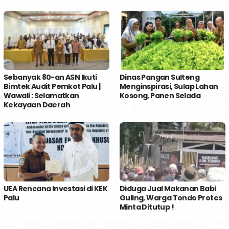
Sebanyak 80-an ASN Ikuti
Dinas Pangan Sulteng
Bimtek Audit Pemkot Palu |
Menginspirasi, Sulap Lahan
Wawali : Selamatkan
Kosong, Panen Selada
Kekayaan Daerah
UEA Rencana Investasi di KEK
Diduga Jual Makanan Babi
Palu
Guling, Warga Tondo Protes
Minta Ditutup !