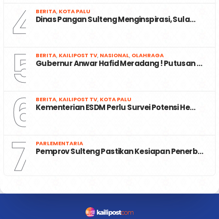
4
BERITA
,
KOTA PALU
Dinas Pangan Sulteng Menginspirasi, Sula…
5
BERITA
,
KAILIPOST TV
,
NASIONAL
,
OLAHRAGA
Gubernur Anwar Hafid Meradang ! Putusan …
6
BERITA
,
KAILIPOST TV
,
KOTA PALU
Kementerian ESDM Perlu Survei Potensi He…
7
PARLEMENTARIA
Pemprov Sulteng Pastikan Kesiapan Penerb…