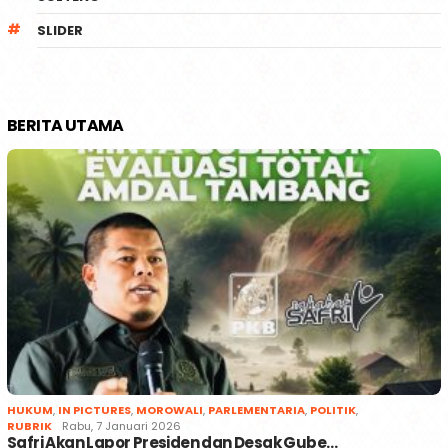
SLIDER
BERITA UTAMA
HUKUM
,
IN PICTURES
,
MOROWALI
,
PARLEMENTARIA
,
POLITIK
,
RUBRIK
Rabu, 7 Januari 2026
Safri Akan Lapor Presiden dan Desak Gube…