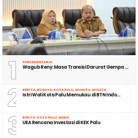
1
PARLEMENTARIA
Wagub Reny: Masa Transisi Darurat Gempa …
2
BERITA
,
BUDAYA
,
KOTA PALU
,
WANITA
,
WISATA
Istri Wali Kota Palu Memukau di BTN Indo…
3
BERITA
,
KOTA PALU
,
NEWS
UEA Rencana Investasi di KEK Palu