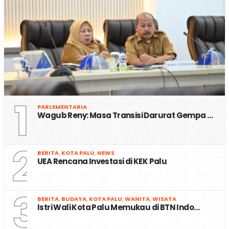
1
PARLEMENTARIA
Wagub Reny: Masa Transisi Darurat Gempa …
2
BERITA
,
KOTA PALU
,
NEWS
UEA Rencana Investasi di KEK Palu
3
BERITA
,
BUDAYA
,
KOTA PALU
,
WANITA
,
WISATA
Istri Wali Kota Palu Memukau di BTN Indo…