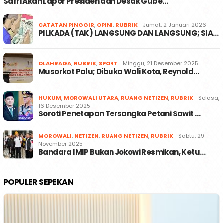
Safri Akan Lapor Presiden dan Desak Gube…
CATATAN PINGGIR
,
OPINI
,
RUBRIK
Jumat, 2 Januari 2026
PILKADA (TAK) LANGSUNG DAN LANGSUNG; SIA…
OLAHRAGA
,
RUBRIK
,
SPORT
Minggu, 21 Desember 2025
Musorkot Palu; Dibuka Wali Kota, Reynold…
HUKUM
,
MOROWALI UTARA
,
RUANG NETIZEN
,
RUBRIK
Selasa,
16 Desember 2025
Soroti Penetapan Tersangka Petani Sawit …
MOROWALI
,
NETIZEN
,
RUANG NETIZEN
,
RUBRIK
Sabtu, 29
November 2025
Bandara IMIP Bukan Jokowi Resmikan, Ketu…
POPULER SEPEKAN