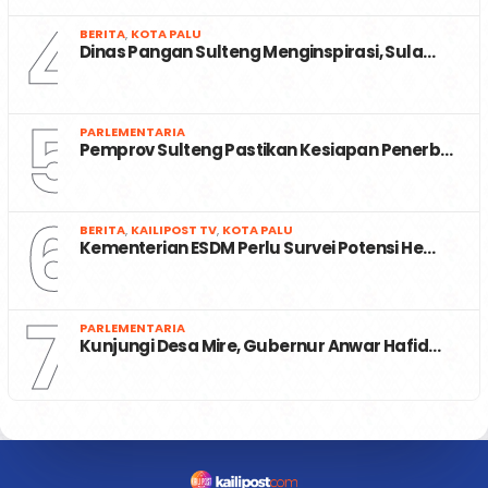
4
BERITA
,
KOTA PALU
Dinas Pangan Sulteng Menginspirasi, Sula…
5
PARLEMENTARIA
Pemprov Sulteng Pastikan Kesiapan Penerb…
6
BERITA
,
KAILIPOST TV
,
KOTA PALU
Kementerian ESDM Perlu Survei Potensi He…
7
PARLEMENTARIA
Kunjungi Desa Mire, Gubernur Anwar Hafid…