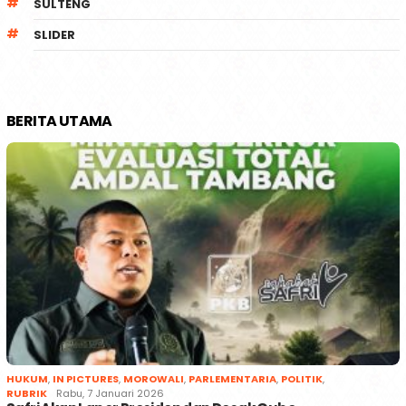
SULTENG
SLIDER
BERITA UTAMA
HUKUM
,
IN PICTURES
,
MOROWALI
,
PARLEMENTARIA
,
POLITIK
,
RUBRIK
Rabu, 7 Januari 2026