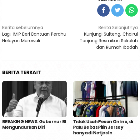
Navigasi
Berita sebelumnya
Berita Selanjutnya
Lagi, IMIP Beri Bantuan Perahu
Kunjungi Sulteng, Chairul
pos
Nelayan Morowali
Tanjung Resmikan Sekolah
dan Rumah Ibadah
BERITA TERKAIT
BREAKING NEWS: Gubernur BI
Tidak Usah Pesan Online, di
Mengundurkan Diri
Palu Bebas Pilih Jersey
hanya di Netjes In