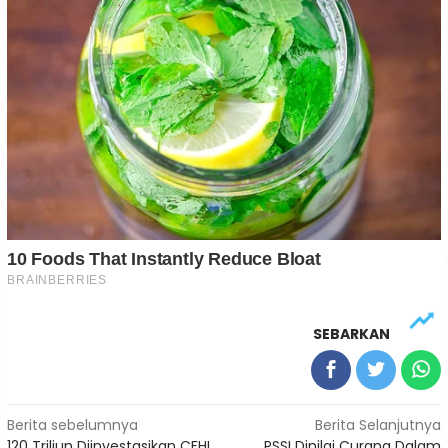
SEBARKAN
Navigasi
Berita sebelumnya
Berita Selanjutnya
120 Triliun Diinvestasikan CFHI
PSSI Dinilai Curang Dalam