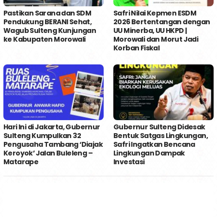
Pastikan Sarana dan SDM
Safri Nilai Kepmen ESDM
Pendukung BERANI Sehat,
2026 Bertentangan dengan
Wagub Sulteng Kunjungan
UU Minerba, UU HKPD |
ke Kabupaten Morowali
Morowali dan Morut Jadi
Korban Fiskal
Hari Ini di Jakarta, Gubernur
Gubernur Sulteng Didesak
Sulteng Kumpulkan 32
Bentuk Satgas Lingkungan,
Pengusaha Tambang ‘Diajak
Safri Ingatkan Bencana
Keroyok’ Jalan Buleleng –
Lingkungan Dampak
Matarape
Investasi