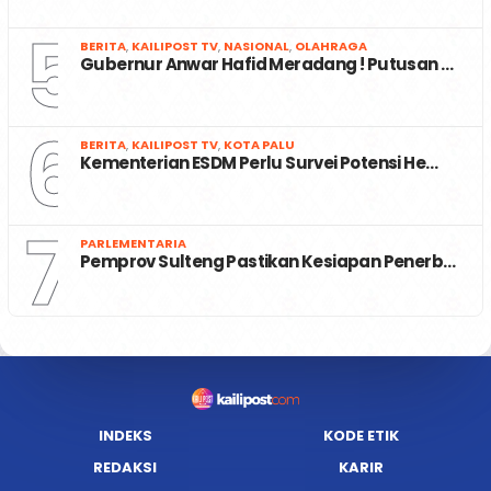
5
BERITA
,
KAILIPOST TV
,
NASIONAL
,
OLAHRAGA
Gubernur Anwar Hafid Meradang ! Putusan …
6
BERITA
,
KAILIPOST TV
,
KOTA PALU
Kementerian ESDM Perlu Survei Potensi He…
7
PARLEMENTARIA
Pemprov Sulteng Pastikan Kesiapan Penerb…
INDEKS
KODE ETIK
REDAKSI
KARIR