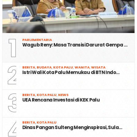
1
PARLEMENTARIA
Wagub Reny: Masa Transisi Darurat Gempa …
2
BERITA
,
BUDAYA
,
KOTA PALU
,
WANITA
,
WISATA
Istri Wali Kota Palu Memukau di BTN Indo…
3
BERITA
,
KOTA PALU
,
NEWS
UEA Rencana Investasi di KEK Palu
4
BERITA
,
KOTA PALU
Dinas Pangan Sulteng Menginspirasi, Sula…