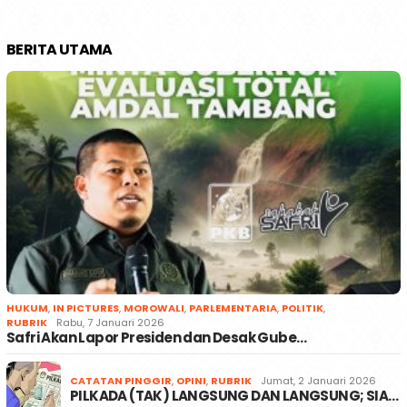
BERITA UTAMA
HUKUM
,
IN PICTURES
,
MOROWALI
,
PARLEMENTARIA
,
POLITIK
,
RUBRIK
Rabu, 7 Januari 2026
Safri Akan Lapor Presiden dan Desak Gube…
CATATAN PINGGIR
,
OPINI
,
RUBRIK
Jumat, 2 Januari 2026
PILKADA (TAK) LANGSUNG DAN LANGSUNG; SIA…