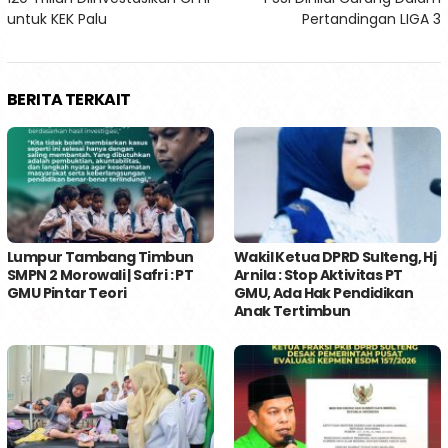
pos
untuk KEK Palu
Pertandingan LIGA 3
BERITA TERKAIT
Lumpur Tambang Timbun
Wakil Ketua DPRD Sulteng, Hj
SMPN 2 Morowali | Safri : PT
Arnila : Stop Aktivitas PT
GMU Pintar Teori
GMU, Ada Hak Pendidikan
Anak Tertimbun