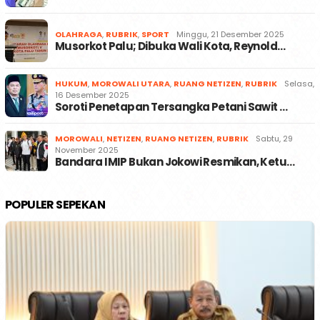
OLAHRAGA
,
RUBRIK
,
SPORT
Minggu, 21 Desember 2025
Musorkot Palu; Dibuka Wali Kota, Reynold…
HUKUM
,
MOROWALI UTARA
,
RUANG NETIZEN
,
RUBRIK
Selasa,
16 Desember 2025
Soroti Penetapan Tersangka Petani Sawit …
MOROWALI
,
NETIZEN
,
RUANG NETIZEN
,
RUBRIK
Sabtu, 29
November 2025
Bandara IMIP Bukan Jokowi Resmikan, Ketu…
POPULER SEPEKAN