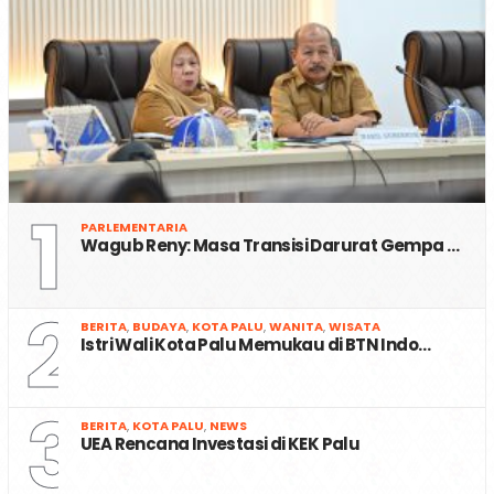
1
PARLEMENTARIA
Wagub Reny: Masa Transisi Darurat Gempa …
2
BERITA
,
BUDAYA
,
KOTA PALU
,
WANITA
,
WISATA
Istri Wali Kota Palu Memukau di BTN Indo…
3
BERITA
,
KOTA PALU
,
NEWS
UEA Rencana Investasi di KEK Palu