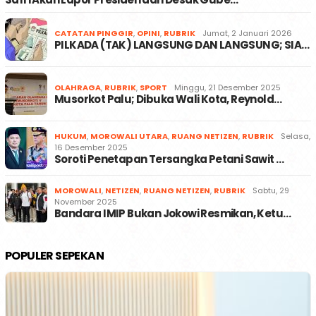
CATATAN PINGGIR
,
OPINI
,
RUBRIK
Jumat, 2 Januari 2026
PILKADA (TAK) LANGSUNG DAN LANGSUNG; SIA…
OLAHRAGA
,
RUBRIK
,
SPORT
Minggu, 21 Desember 2025
Musorkot Palu; Dibuka Wali Kota, Reynold…
HUKUM
,
MOROWALI UTARA
,
RUANG NETIZEN
,
RUBRIK
Selasa,
16 Desember 2025
Soroti Penetapan Tersangka Petani Sawit …
MOROWALI
,
NETIZEN
,
RUANG NETIZEN
,
RUBRIK
Sabtu, 29
November 2025
Bandara IMIP Bukan Jokowi Resmikan, Ketu…
POPULER SEPEKAN