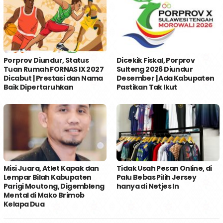
Porprov Diundur, Status
Dicekik Fiskal, Porprov
Tuan Rumah FORNAS IX 2027
Sulteng 2026 Diundur
Dicabut | Prestasi dan Nama
Desember | Ada Kabupaten
Baik Dipertaruhkan
Pastikan Tak Ikut
Misi Juara, Atlet Kapak dan
Tidak Usah Pesan Online, di
Lempar Bilah Kabupaten
Palu Bebas Pilih Jersey
Parigi Moutong, Digembleng
hanya di Netjes In
Mental di Mako Brimob
Kelapa Dua