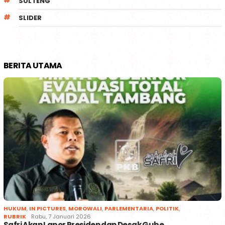
SULTENG
SLIDER
BERITA UTAMA
HUKUM
,
IN PICTURES
,
MOROWALI
,
PARLEMENTARIA
,
POLITIK
,
RUBRIK
Rabu, 7 Januari 2026
Safri Akan Lapor Presiden dan Desak Gube…