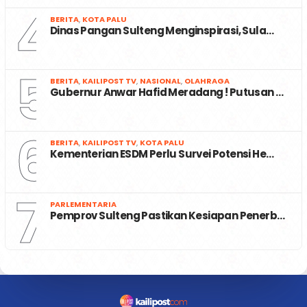
4
BERITA
,
KOTA PALU
Dinas Pangan Sulteng Menginspirasi, Sula…
5
BERITA
,
KAILIPOST TV
,
NASIONAL
,
OLAHRAGA
Gubernur Anwar Hafid Meradang ! Putusan …
6
BERITA
,
KAILIPOST TV
,
KOTA PALU
Kementerian ESDM Perlu Survei Potensi He…
7
PARLEMENTARIA
Pemprov Sulteng Pastikan Kesiapan Penerb…