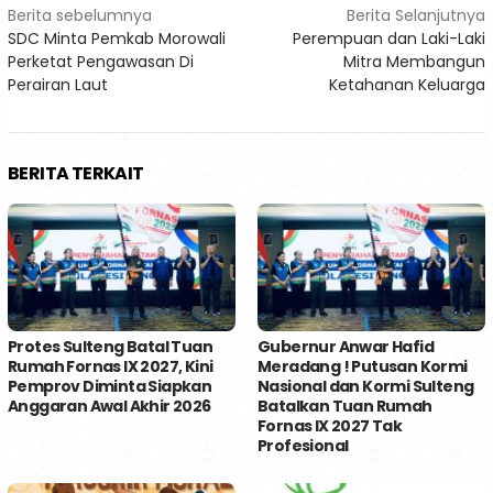
Navigasi
Berita sebelumnya
Berita Selanjutnya
SDC Minta Pemkab Morowali
Perempuan dan Laki-Laki
pos
Perketat Pengawasan Di
Mitra Membangun
Perairan Laut
Ketahanan Keluarga
BERITA TERKAIT
Protes Sulteng Batal Tuan
Gubernur Anwar Hafid
Rumah Fornas IX 2027, Kini
Meradang ! Putusan Kormi
Pemprov Diminta Siapkan
Nasional dan Kormi Sulteng
Anggaran Awal Akhir 2026
Batalkan Tuan Rumah
Fornas IX 2027 Tak
Profesional