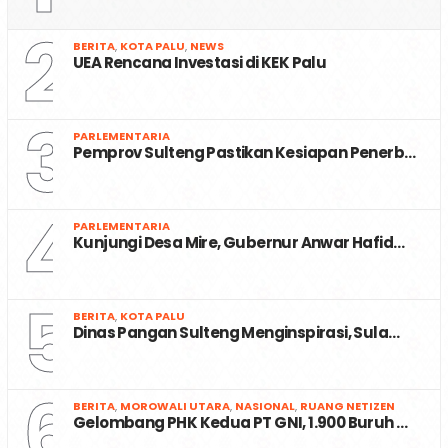
2
BERITA
,
KOTA PALU
,
NEWS
UEA Rencana Investasi di KEK Palu
3
PARLEMENTARIA
Pemprov Sulteng Pastikan Kesiapan Penerb…
4
PARLEMENTARIA
Kunjungi Desa Mire, Gubernur Anwar Hafid…
5
BERITA
,
KOTA PALU
Dinas Pangan Sulteng Menginspirasi, Sula…
6
BERITA
,
MOROWALI UTARA
,
NASIONAL
,
RUANG NETIZEN
Gelombang PHK Kedua PT GNI, 1.900 Buruh …