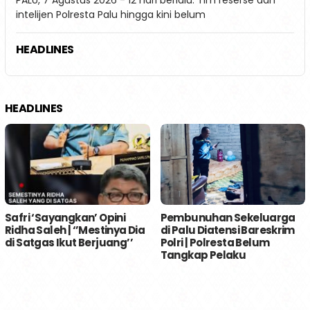
intelijen Polresta Palu hingga kini belum
HEADLINES
HEADLINES
Pembunuhan Sekeluarga
Safri ‘Sayangkan’ Opini
di Palu Diatensi Bareskrim
Ridha Saleh | ‘’Mestinya Dia
Polri | Polresta Belum
di Satgas Ikut Berjuang’’
Tangkap Pelaku