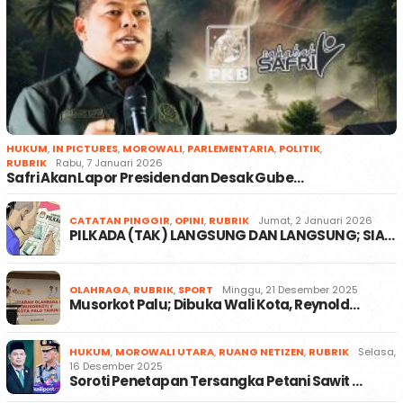
HUKUM
,
IN PICTURES
,
MOROWALI
,
PARLEMENTARIA
,
POLITIK
,
RUBRIK
Rabu, 7 Januari 2026
Safri Akan Lapor Presiden dan Desak Gube…
CATATAN PINGGIR
,
OPINI
,
RUBRIK
Jumat, 2 Januari 2026
PILKADA (TAK) LANGSUNG DAN LANGSUNG; SIA…
OLAHRAGA
,
RUBRIK
,
SPORT
Minggu, 21 Desember 2025
Musorkot Palu; Dibuka Wali Kota, Reynold…
HUKUM
,
MOROWALI UTARA
,
RUANG NETIZEN
,
RUBRIK
Selasa,
16 Desember 2025
Soroti Penetapan Tersangka Petani Sawit …