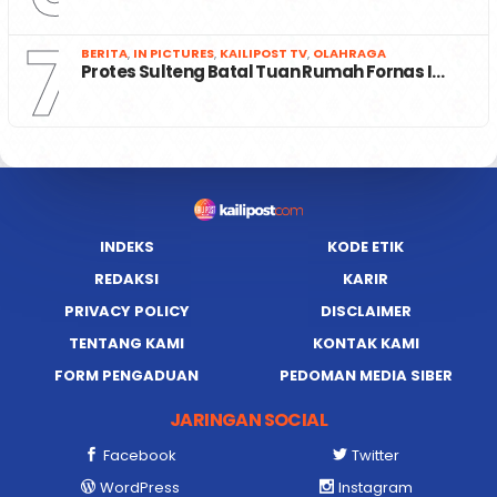
7
BERITA
,
IN PICTURES
,
KAILIPOST TV
,
OLAHRAGA
Protes Sulteng Batal Tuan Rumah Fornas I…
INDEKS
KODE ETIK
REDAKSI
KARIR
PRIVACY POLICY
DISCLAIMER
TENTANG KAMI
KONTAK KAMI
FORM PENGADUAN
PEDOMAN MEDIA SIBER
JARINGAN SOCIAL
Facebook
Twitter
WordPress
Instagram