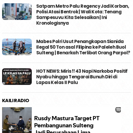
Satpam Metro Palu Regency Jadi Korban,
Polisi Atasi Bentrok | Wali Kota: Tenang
Sampesuvu Kita Selesaikan | Ini
Kronologisnya
Mabes Polri Usut Penangkapan Sianida
Ilegal 50 Ton asal Filipina ke Paleleh Buol
Sulteng | Benarkah Terlibat Orang Parpol?
HOT NEWS: Miris !! 43 Napi Narkoba Positif
Nyabu hingga Tengarai Bunuh Diri di
Lapas Kelas II Palu
KAILI RADIO