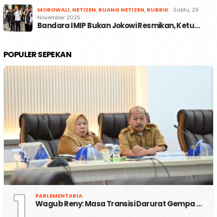
MOROWALI
,
NETIZEN
,
RUANG NETIZEN
,
RUBRIK
Sabtu, 29
November 2025
Bandara IMIP Bukan Jokowi Resmikan, Ketu…
POPULER SEPEKAN
1
PARLEMENTARIA
Wagub Reny: Masa Transisi Darurat Gempa …