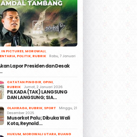
,
IN PICTURES
,
MOROWALI
,
ENTARIA
,
POLITIK
,
RUBRIK
Rabu, 7 Januari
 Akan Lapor Presiden dan Desak
…
CATATAN PINGGIR
,
OPINI
,
RUBRIK
Jumat, 2 Januari 2026
PILKADA (TAK) LANGSUNG
DAN LANGSUNG; SIA…
OLAHRAGA
,
RUBRIK
,
SPORT
Minggu, 21
Desember 2025
Musorkot Palu; Dibuka Wali
Kota, Reynold…
HUKUM
,
MOROWALI UTARA
,
RUANG