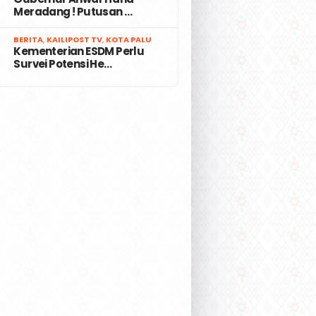
Meradang ! Putusan …
7
BERITA
,
KAILIPOST TV
,
KOTA PALU
Kementerian ESDM Perlu
Survei Potensi He…