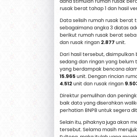
dana stimulan rumah rusak ber
rusak berat tahap 1 dan hasil ve
Data selisih rumah rusak berat ta
sebagaimana angka 3 diatas ad
berikut rumah rusak berat seb
dan rusak ringan
2.877
unit.
Dari hasil tersebut, disimpulk
sedang dan ringan yang belum t
yang berdampak bencana alam k
15.965
unit. Dengan rincian ru
4.512
unit dan rusak ringan
9.50
Direktur pemulihan dan peningk
baik data yang diserahkan wali
perhatian BNPB untuk segera diti
Selain itu, pihaknya juga akan 
tersebut. Selama masih merujuk
Sulteng, maka itulah yang menja