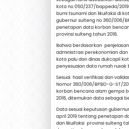
kota no 050/237/bappeda/2019 
bumi tsunami dan likuifaksi di k
gubernur sulteng no 360/006/BP
penetapan data korban bencana
provinsi sulteng tahun 2018.
Bahwa berdasarkan penjelasan d
administrasi perekonomian dan
kota palu dan dinas dukcapil ko
penyesuaian data rumah rusak b
Sesuai hasil verifikasi dan val
Nomor 360/006/BPBD-G-ST/2019 
korban bencana alam gempa bumi
2018, ditemukan data sebagai be
Data sesuai keputusan gubernu
april 2019 tentang penetapan 
dan likuifaksi provinsi sulteng 