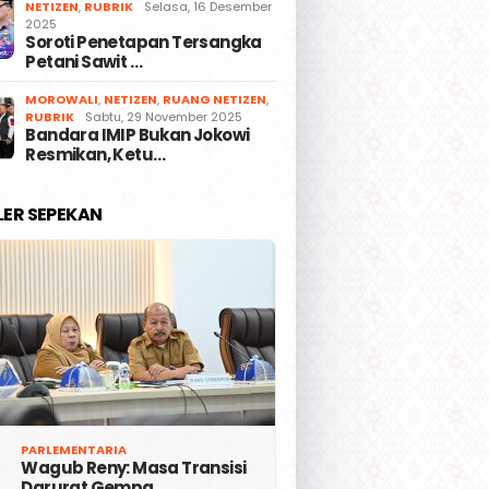
NETIZEN
,
RUBRIK
Selasa, 16 Desember
2025
Soroti Penetapan Tersangka
Petani Sawit …
MOROWALI
,
NETIZEN
,
RUANG NETIZEN
,
RUBRIK
Sabtu, 29 November 2025
Bandara IMIP Bukan Jokowi
Resmikan, Ketu…
LER SEPEKAN
PARLEMENTARIA
Wagub Reny: Masa Transisi
Darurat Gempa …