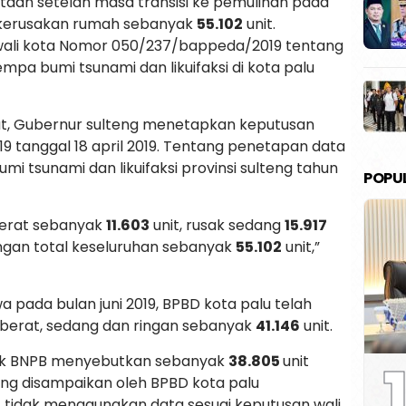
ataan setelah masa transisi ke pemulihan pada
h kerusakan rumah sebanyak
55.102
unit.
wali kota Nomor 050/237/bappeda/2019 tentang
mpa bumi tsunami dan likuifaksi di kota palu
t, Gubernur sulteng menetapkan keputusan
tanggal 18 april 2019. Tentang penetapan data
 tsunami dan likuifaksi provinsi sulteng tahun
POPU
berat sebanyak
11.603
unit, rusak sedang
15.917
ngan total keseluruhan sebanyak
55.102
unit,”
a pada bulan juni 2019, BPBD kota palu telah
berat, sedang dan ringan sebanyak
41.146
unit.
1
pihak BNPB menyebutkan sebanyak
38.805
unit
ang disampaikan oleh BPBD kota palu
 tidak menggunakan data sesuai keputusan wali