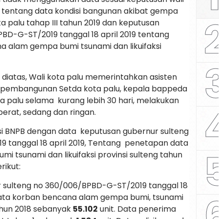
tentang data kondisi bangunan akibat gempa
ota palu tahap III tahun 2019 dan keputusan
BD-G-ST/2019 tanggal 18 april 2019 tentang
 alam gempa bumi tsunami dan likuifaksi
iatas, Wali kota palu memerintahkan asisten
 pembangunan Setda kota palu, kepala bappeda
ta palu selama kurang lebih 30 hari, melakukan
erat, sedang dan ringan.
idasi BNPB dengan data keputusan gubernur sulteng
tanggal 18 april 2019, Tentang penetapan data
 tsunami dan likuifaksi provinsi sulteng tahun
rikut:
r sulteng no 360/006/BPBD-G-ST/2019 tanggal 18
data korban bencana alam gempa bumi, tsunami
tahun 2018 sebanyak
55.102
unit. Data penerima