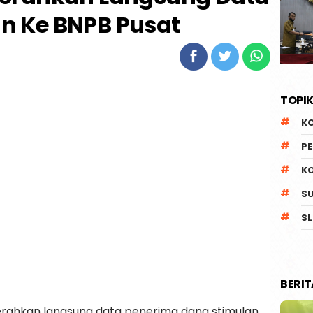
n Ke BNPB Pusat
TOPIK
K
P
K
S
SL
BERI
erahkan langsung data penerima dana stimulan