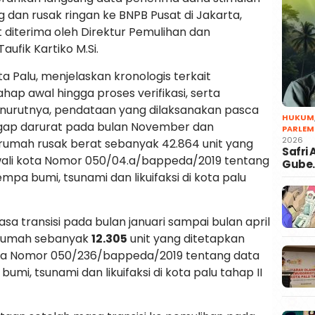
 dan rusak ringan ke BNPB Pusat di Jakarta,
t diterima oleh Direktur Pemulihan dan
aufik Kartiko M.Si.
 Palu, menjelaskan kronologis terkait
hap awal hingga proses verifikasi, serta
nurutnya, pendataan yang dilaksanakan pasca
HUKUM
gap darurat pada bulan November dan
PARLEM
2026
rumah rusak berat sebanyak 42.864 unit yang
Safri
ali kota Nomor 050/04.a/bappeda/2019 tentang
Gube
mpa bumi, tsunami dan likuifaksi di kota palu
a transisi pada bulan januari sampai bulan april
 rumah sebanyak
12.305
unit yang ditetapkan
ota Nomor 050/236/bappeda/2019 tentang data
mi, tsunami dan likuifaksi di kota palu tahap II