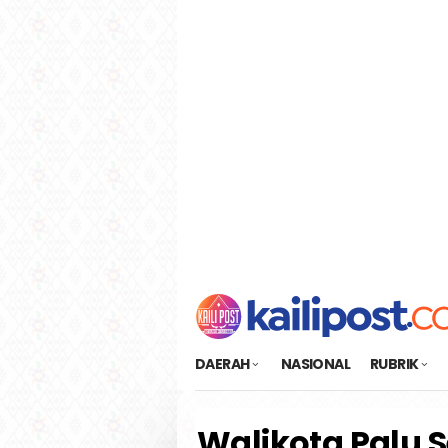
Loncat
tutup
ke
konten
DAERAH
NASIONAL
RUBRIK
Walikota Palu 