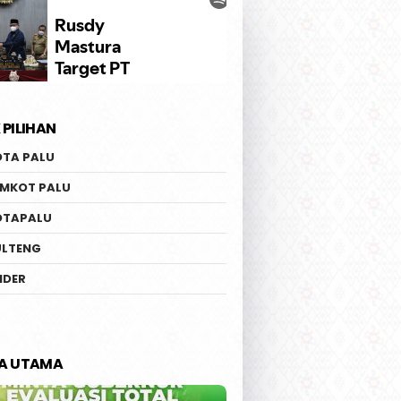
 PILIHAN
OTA PALU
EMKOT PALU
OTAPALU
ULTENG
IDER
TA UTAMA