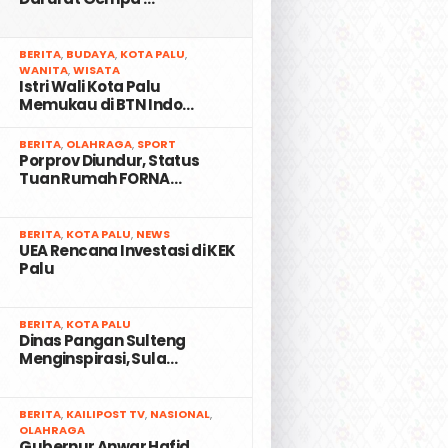
2
BERITA
,
BUDAYA
,
KOTA PALU
,
WANITA
,
WISATA
Istri Wali Kota Palu
Memukau di BTN Indo…
3
BERITA
,
OLAHRAGA
,
SPORT
Porprov Diundur, Status
Tuan Rumah FORNA…
4
BERITA
,
KOTA PALU
,
NEWS
UEA Rencana Investasi di KEK
Palu
5
BERITA
,
KOTA PALU
Dinas Pangan Sulteng
Menginspirasi, Sula…
6
BERITA
,
KAILIPOST TV
,
NASIONAL
,
OLAHRAGA
Gubernur Anwar Hafid