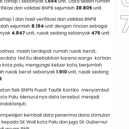
at tahap 1 sebanyak
1.594
unit. Data selisih rumah
rifikasi dan validasi BNPB sejumlah
38.805
unit.
hap 1 dan hasil verifikasi dan validasi BNPB
alah sejumlah
8.194
unit dengan rincian sebagai
anyak
4.847
unit, rusak sedang sebanyak
475
unit
an bahwa masih terdapat rumah rusak berat,
erdata. Hal itu disebabkan karena warga korban
ota palu, mengungsi keluar kota, berjumlah
mah rusak berat sebanyak
1.910
unit, rusak sedang
3
.
atan fisik BNPN Pusat Taufik Kartiko menyambut
kota Palu. Menurutnya data tersebut menjadi
ndaklanjuti.
mempelajari kembali data penerima dana stimulan
 kepada SK Wali kota Palu dan juga SK Gubernur
di acuan BNP.