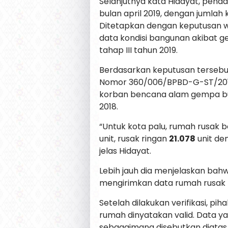
Selanjutnya kata Hidayat, pend
bulan april 2019, dengan jumla
Ditetapkan dengan keputusan 
data kondisi bangunan akibat ge
tahap III tahun 2019.
Berdasarkan keputusan tersebu
Nomor 360/006/BPBD-G-ST/2019 
korban bencana alam gempa bumi
2018.
“Untuk kota palu, rumah rusak 
unit, rusak ringan
21.078
unit de
jelas Hidayat.
Lebih jauh dia menjelaskan bahw
mengirimkan data rumah rusak 
Setelah dilakukan verifikasi, 
rumah dinyatakan valid. Data y
sebagaimana disebutkan diatas,