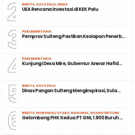
2
BERITA
,
KOTA PALU
,
NEWS
UEA Rencana Investasi di KEK Palu
3
PARLEMENTARIA
Pemprov Sulteng Pastikan Kesiapan Penerb…
4
PARLEMENTARIA
Kunjungi Desa Mire, Gubernur Anwar Hafid…
5
BERITA
,
KOTA PALU
Dinas Pangan Sulteng Menginspirasi, Sula…
6
BERITA
,
MOROWALI UTARA
,
NASIONAL
,
RUANG NETIZEN
Gelombang PHK Kedua PT GNI, 1.900 Buruh …