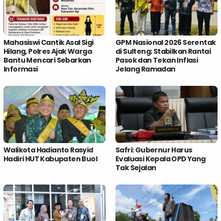
Mahasiswi Cantik Asal Sigi
GPM Nasional 2026 Serentak
Hilang, Polres Ajak Warga
di Sulteng; Stabilkan Rantai
Bantu Mencari Sebarkan
Pasok dan Tekan Inflasi
Informasi
Jelang Ramadan
Walikota Hadianto Rasyid
Safri: Gubernur Harus
Hadiri HUT Kabupaten Buol
Evaluasi Kepala OPD Yang
Tak Sejalan