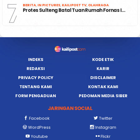
7
BERITA
,
IN PICTURES
,
KAILIPOST TV
,
OLAHRAGA
Protes Sulteng Batal Tuan Rumah Fornas I…
INDEKS
KODE ETIK
REDAKSI
KARIR
PRIVACY POLICY
DISCLAIMER
TENTANG KAMI
KONTAK KAMI
FORM PENGADUAN
PEDOMAN MEDIA SIBER
JARINGAN SOCIAL
Facebook
Twitter
WordPress
Instagram
Youtube
Flickr