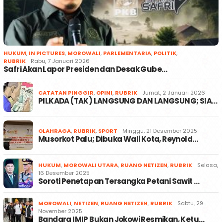
HUKUM
,
IN PICTURES
,
MOROWALI
,
PARLEMENTARIA
,
POLITIK
,
RUBRIK
Rabu, 7 Januari 2026
Safri Akan Lapor Presiden dan Desak Gube…
CATATAN PINGGIR
,
OPINI
,
RUBRIK
Jumat, 2 Januari 2026
PILKADA (TAK) LANGSUNG DAN LANGSUNG; SIA…
OLAHRAGA
,
RUBRIK
,
SPORT
Minggu, 21 Desember 2025
Musorkot Palu; Dibuka Wali Kota, Reynold…
HUKUM
,
MOROWALI UTARA
,
RUANG NETIZEN
,
RUBRIK
Selasa,
16 Desember 2025
Soroti Penetapan Tersangka Petani Sawit …
MOROWALI
,
NETIZEN
,
RUANG NETIZEN
,
RUBRIK
Sabtu, 29
November 2025
Bandara IMIP Bukan Jokowi Resmikan, Ketu…