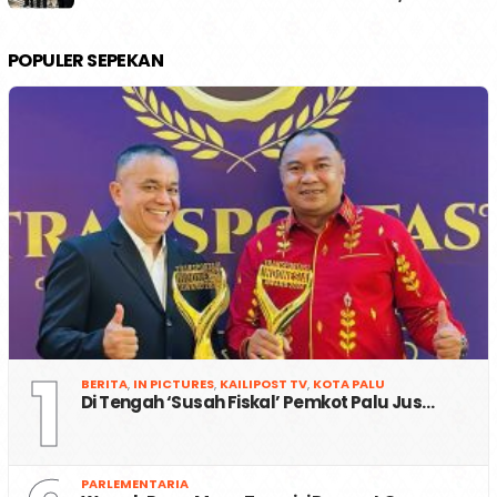
POPULER SEPEKAN
1
BERITA
,
IN PICTURES
,
KAILIPOST TV
,
KOTA PALU
Di Tengah ‘Susah Fiskal’ Pemkot Palu Jus…
PARLEMENTARIA