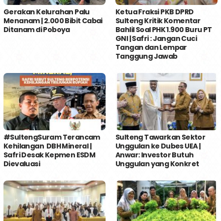
Gerakan Kelurahan Palu
Ketua Fraksi PKB DPRD
Menanam | 2.000 Bibit Cabai
Sulteng Kritik Komentar
Ditanam di Poboya
Bahlil Soal PHK 1.900 Buru PT
GNI | Safri : Jangan Cuci
Tangan dan Lempar
Tanggung Jawab
#SultengSuram Terancam
Sulteng Tawarkan Sektor
Kehilangan DBH Mineral |
Unggulan ke Dubes UEA |
Safri Desak Kepmen ESDM
Anwar: Investor Butuh
Dievaluasi
Unggulan yang Konkret