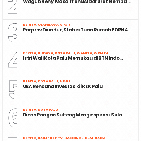
2
Wagub Reny: Masa Transisi Darurat Gempa …
3
BERITA
,
OLAHRAGA
,
SPORT
Porprov Diundur, Status Tuan Rumah FORNA…
4
BERITA
,
BUDAYA
,
KOTA PALU
,
WANITA
,
WISATA
Istri Wali Kota Palu Memukau di BTN Indo…
5
BERITA
,
KOTA PALU
,
NEWS
UEA Rencana Investasi di KEK Palu
6
BERITA
,
KOTA PALU
Dinas Pangan Sulteng Menginspirasi, Sula…
BERITA
,
KAILIPOST TV
,
NASIONAL
,
OLAHRAGA