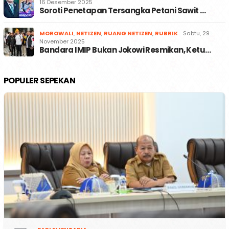
16 Desember 2025
Soroti Penetapan Tersangka Petani Sawit …
MOROWALI
,
NETIZEN
,
RUANG NETIZEN
,
RUBRIK
Sabtu, 29
November 2025
Bandara IMIP Bukan Jokowi Resmikan, Ketu…
POPULER SEPEKAN