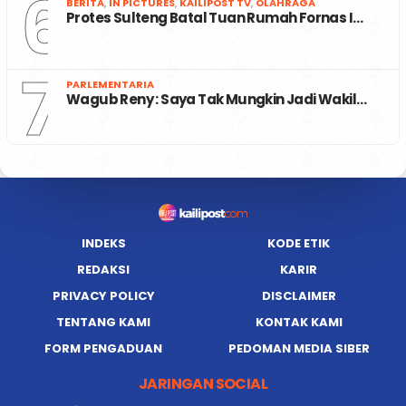
6
BERITA
,
IN PICTURES
,
KAILIPOST TV
,
OLAHRAGA
Protes Sulteng Batal Tuan Rumah Fornas I…
7
PARLEMENTARIA
Wagub Reny : Saya Tak Mungkin Jadi Wakil…
INDEKS
KODE ETIK
REDAKSI
KARIR
PRIVACY POLICY
DISCLAIMER
TENTANG KAMI
KONTAK KAMI
FORM PENGADUAN
PEDOMAN MEDIA SIBER
JARINGAN SOCIAL