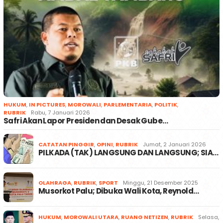
HUKUM
,
IN PICTURES
,
MOROWALI
,
PARLEMENTARIA
,
POLITIK
,
RUBRIK
Rabu, 7 Januari 2026
Safri Akan Lapor Presiden dan Desak Gube…
CATATAN PINGGIR
,
OPINI
,
RUBRIK
Jumat, 2 Januari 2026
PILKADA (TAK) LANGSUNG DAN LANGSUNG; SIA…
OLAHRAGA
,
RUBRIK
,
SPORT
Minggu, 21 Desember 2025
Musorkot Palu; Dibuka Wali Kota, Reynold…
HUKUM
,
MOROWALI UTARA
,
RUANG NETIZEN
,
RUBRIK
Selasa,