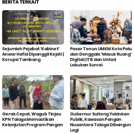
BERITA TERKAIT
Sejumlah Pejabat ‘Kabinet’
Pasar Tenun UMKM Kota Palu
Anwar Hafid Dipanggil Kejati |
dan Donggala ‘Masuk Ruang’
Korupsi Tambang
Digital | ITB dan Untad
Lakukan Survei
Gerak Cepat, Wagub Tinjau
Gubernur Sulteng Yakinkan
KPN Talaga Memastikan
Publik, Kawasan Pangan
Kelanjutan Program Pangan
Nusantara Talaga Dibangun
Lagi