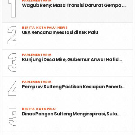
1
PARLEMENTARIA
Wagub Reny: Masa Transisi Darurat Gempa …
2
BERITA
,
KOTA PALU
,
NEWS
UEA Rencana Investasi di KEK Palu
3
PARLEMENTARIA
Kunjungi Desa Mire, Gubernur Anwar Hafid…
4
PARLEMENTARIA
Pemprov Sulteng Pastikan Kesiapan Penerb…
5
BERITA
,
KOTA PALU
Dinas Pangan Sulteng Menginspirasi, Sula…