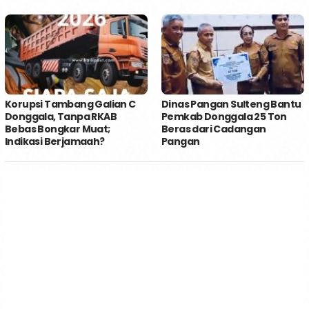
Korupsi Tambang Galian C
Dinas Pangan Sulteng Bantu
Donggala, Tanpa RKAB
Pemkab Donggala 25 Ton
Bebas Bongkar Muat;
Beras dari Cadangan
Indikasi Berjamaah?
Pangan