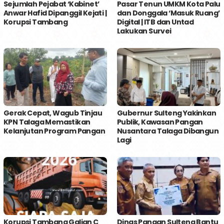
Sejumlah Pejabat ‘Kabinet’
Pasar Tenun UMKM Kota Palu
Anwar Hafid Dipanggil Kejati |
dan Donggala ‘Masuk Ruang’
Korupsi Tambang
Digital | ITB dan Untad
Lakukan Survei
Gerak Cepat, Wagub Tinjau
Gubernur Sulteng Yakinkan
KPN Talaga Memastikan
Publik, Kawasan Pangan
Kelanjutan Program Pangan
Nusantara Talaga Dibangun
Lagi
Korupsi Tambang Galian C
Dinas Pangan Sulteng Bantu