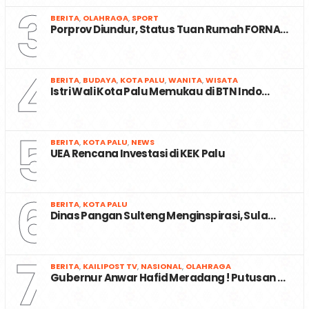
3
BERITA
,
OLAHRAGA
,
SPORT
Porprov Diundur, Status Tuan Rumah FORNA…
4
BERITA
,
BUDAYA
,
KOTA PALU
,
WANITA
,
WISATA
Istri Wali Kota Palu Memukau di BTN Indo…
5
BERITA
,
KOTA PALU
,
NEWS
UEA Rencana Investasi di KEK Palu
6
BERITA
,
KOTA PALU
Dinas Pangan Sulteng Menginspirasi, Sula…
7
BERITA
,
KAILIPOST TV
,
NASIONAL
,
OLAHRAGA
Gubernur Anwar Hafid Meradang ! Putusan …