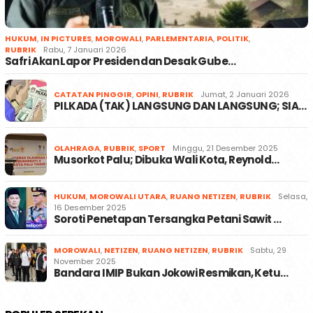
HUKUM
,
IN PICTURES
,
MOROWALI
,
PARLEMENTARIA
,
POLITIK
,
RUBRIK
Rabu, 7 Januari 2026
Safri Akan Lapor Presiden dan Desak Gube…
CATATAN PINGGIR
,
OPINI
,
RUBRIK
Jumat, 2 Januari 2026
PILKADA (TAK) LANGSUNG DAN LANGSUNG; SIA…
OLAHRAGA
,
RUBRIK
,
SPORT
Minggu, 21 Desember 2025
Musorkot Palu; Dibuka Wali Kota, Reynold…
HUKUM
,
MOROWALI UTARA
,
RUANG NETIZEN
,
RUBRIK
Selasa,
16 Desember 2025
Soroti Penetapan Tersangka Petani Sawit …
MOROWALI
,
NETIZEN
,
RUANG NETIZEN
,
RUBRIK
Sabtu, 29
November 2025
Bandara IMIP Bukan Jokowi Resmikan, Ketu…