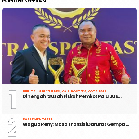
POPULER SEPEKAN
1
BERITA
,
IN PICTURES
,
KAILIPOST TV
,
KOTA PALU
Di Tengah ‘Susah Fiskal’ Pemkot Palu Jus…
2
PARLEMENTARIA
Wagub Reny: Masa Transisi Darurat Gempa …