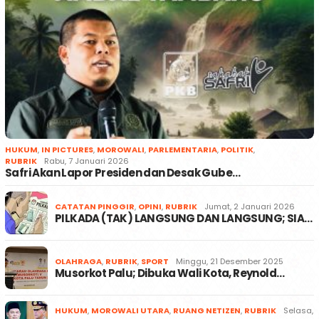
HUKUM
,
IN PICTURES
,
MOROWALI
,
PARLEMENTARIA
,
POLITIK
,
RUBRIK
Rabu, 7 Januari 2026
Safri Akan Lapor Presiden dan Desak Gube…
CATATAN PINGGIR
,
OPINI
,
RUBRIK
Jumat, 2 Januari 2026
PILKADA (TAK) LANGSUNG DAN LANGSUNG; SIA…
OLAHRAGA
,
RUBRIK
,
SPORT
Minggu, 21 Desember 2025
Musorkot Palu; Dibuka Wali Kota, Reynold…
HUKUM
,
MOROWALI UTARA
,
RUANG NETIZEN
,
RUBRIK
Selasa,