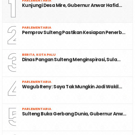
1
PARLEMENTARIA
Kunjungi Desa Mire, Gubernur Anwar Hafid…
2
PARLEMENTARIA
Pemprov Sulteng Pastikan Kesiapan Penerb…
3
BERITA
,
KOTA PALU
Dinas Pangan Sulteng Menginspirasi, Sula…
4
PARLEMENTARIA
Wagub Reny : Saya Tak Mungkin Jadi Wakil…
5
PARLEMENTARIA
Sulteng Buka Gerbang Dunia, Gubernur Anw…