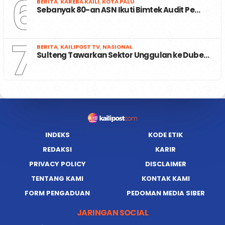
6
BERITA
,
KAREBA KAILI
,
KOTA PALU
Sebanyak 80-an ASN Ikuti Bimtek Audit Pe…
7
BERITA
,
KAILIPOST TV
,
NASIONAL
Sulteng Tawarkan Sektor Unggulan ke Dube…
INDEKS
KODE ETIK
REDAKSI
KARIR
PRIVACY POLICY
DISCLAIMER
TENTANG KAMI
KONTAK KAMI
FORM PENGADUAN
PEDOMAN MEDIA SIBER
JARINGAN SOCIAL