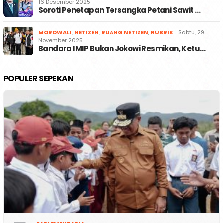
16 Desember 2025
Soroti Penetapan Tersangka Petani Sawit …
MOROWALI
,
NETIZEN
,
RUANG NETIZEN
,
RUBRIK
Sabtu, 29
November 2025
Bandara IMIP Bukan Jokowi Resmikan, Ketu…
POPULER SEPEKAN