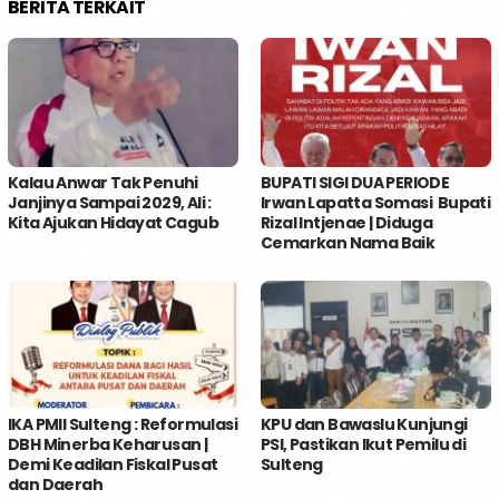
BERITA TERKAIT
Kalau Anwar Tak Penuhi
BUPATI SIGI DUA PERIODE
Janjinya Sampai 2029, Ali :
Irwan Lapatta Somasi Bupati
Kita Ajukan Hidayat Cagub
Rizal Intjenae | Diduga
Cemarkan Nama Baik
IKA PMII Sulteng : Reformulasi
KPU dan Bawaslu Kunjungi
DBH Minerba Keharusan |
PSI, Pastikan Ikut Pemilu di
Demi Keadilan Fiskal Pusat
Sulteng
dan Daerah